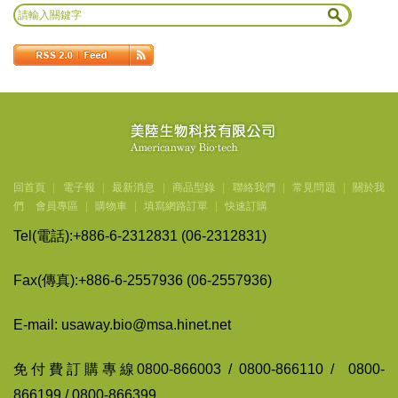
回首頁
|
電子報
|
最新消息
|
商品型錄
|
聯絡我們
|
常見問題
|
關於我
們
會員專區
|
購物車
|
填寫網路訂單
|
快速訂購
Tel(
電話
):+886-6-2312831 (06-2312831)
Fax(
傳
真
):+886-6-2557936 (06-2557936)
E-mail: usaway.bio@msa.hinet.net
免付費訂購專線
0800-866003 / 0800-866110 / 0800-
866199 / 0800-866399