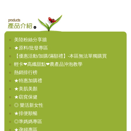
升級每盒１６０粒】
美陸粉絲分享牆
★原料/批發專區
【優惠活動/加購/滿額禮】-本區無法單獨購買
輕卡❤高纖甜點❤農產品沖泡教學
熱銷排行榜
★特惠加購禮
★美肌美顏
★窈窕保健
◎ 樂活新女性
★排便順暢
◎準媽媽專區
★孕婦專區