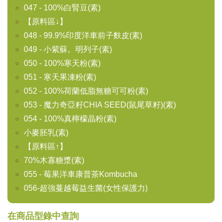
047 - 100%白腎豆(素)
【原料區↓】
048 - 99.9%印度洋車前子麩皮(素)
049 - 小紫蘇。明列子(素)
050 - 100%寒天粉(素)
051 - 寒天果凍粉(素)
052 - 100%荷蘭低脂無糖可可粉(素)
053 - 魔力奇亞籽CHIA SEED(鼠尾草籽)(素)
054 - 100%真檸檬晶粉(素)
小麥胚乳(素)
【原料區↑】
70%木寡糖漿(素)
055 - 莓果洋車康普茶Kombucha
056-超強蔓越莓益生菌(女性保護力)
在商品型錄中查詢