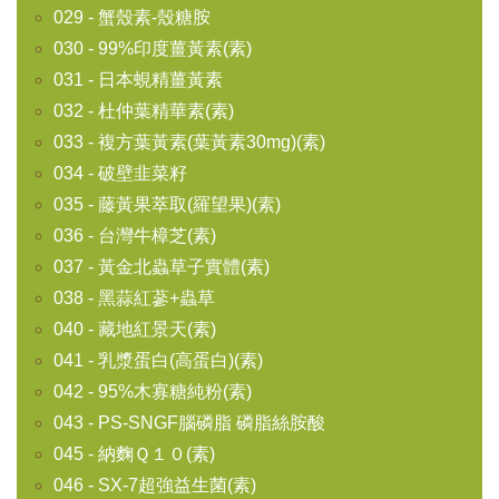
029 - 蟹殼素-殼糖胺
030 - 99%印度薑黃素(素)
031 - 日本蜆精薑黃素
032 - 杜仲葉精華素(素)
033 - 複方葉黃素(葉黃素30mg)(素)
034 - 破壁韭菜籽
035 - 藤黃果萃取(羅望果)(素)
036 - 台灣牛樟芝(素)
037 - 黃金北蟲草子實體(素)
038 - 黑蒜紅蔘+蟲草
040 - 藏地紅景天(素)
041 - 乳漿蛋白(高蛋白)(素)
042 - 95%木寡糖純粉(素)
043 - PS-SNGF腦磷脂 磷脂絲胺酸
045 - 納麴Ｑ１０(素)
046 - SX-7超強益生菌(素)