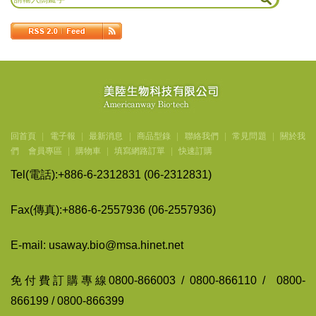
回首頁
|
電子報
|
最新消息
|
商品型錄
|
聯絡我們
|
常見問題
|
關於我
們
會員專區
|
購物車
|
填寫網路訂單
|
快速訂購
Tel(
電話
):+886-6-2312831 (06-2312831)
Fax(
傳
真
):+886-6-2557936 (06-2557936)
E-mail: usaway.bio@msa.hinet.net
免付費訂購專線
0800-866003 / 0800-866110 / 0800-
866199 / 0800-866399