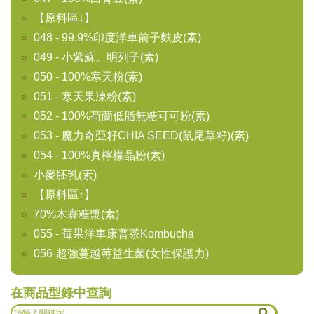
【原料區↓】
048 - 99.9%印度洋車前子麩皮(素)
049 - 小紫蘇。明列子(素)
050 - 100%寒天粉(素)
051 - 寒天果凍粉(素)
052 - 100%荷蘭低脂無糖可可粉(素)
053 - 魔力奇亞籽CHIA SEED(鼠尾草籽)(素)
054 - 100%真檸檬晶粉(素)
小麥胚乳(素)
【原料區↑】
70%木寡糖漿(素)
055 - 莓果洋車康普茶Kombucha
056-超強蔓越莓益生菌(女性保護力)
在商品型錄中查詢