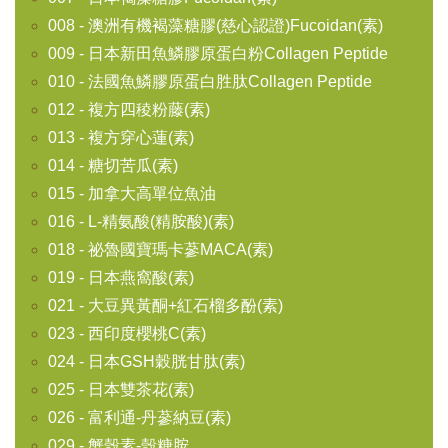
008 - 澳洲有機褐藻糖膠(慈心認證)Fucoidan(素)
009 - 日本新田魚鱗膠原蛋白粉Collagen Peptide
010 - 法國魚鱗膠原蛋白胜肽Collagen Peptide
012 - 複方四稜粉藤(素)
013 - 複方穿心蓮(素)
014 - 糖切苦瓜(素)
015 - 加拿大高單位魚油
016 - L-精氨酸(精胺酸)(素)
018 - 祕魯國寶瑪卡蔘MACA(素)
019 - 日本燕窩酸(素)
021 - 大豆異黃酮+紅石榴多酚(素)
023 - 西印度櫻桃C(素)
024 - 日本GSH穀胱甘肽(素)
025 - 日本雙茶花(素)
026 - 富利通-丹蔘納豆(素)
029 - 蟹殼素-殼糖胺