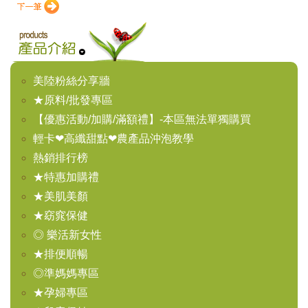
美陸粉絲分享牆
★原料/批發專區
【優惠活動/加購/滿額禮】-本區無法單獨購買
輕卡❤高纖甜點❤農產品沖泡教學
熱銷排行榜
★特惠加購禮
★美肌美顏
★窈窕保健
◎ 樂活新女性
★排便順暢
◎準媽媽專區
★孕婦專區