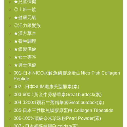
★兒童保健
◎上班一族
★健康元氣
◎活力銀髮族
★漢方草本
★養生調理
★銀髮保健
★女士專區
★男士保健
001-日本NICO水解魚鱗膠原蛋白Nico Fish Collagen
Peptide
002 - 日本SLIM纖康美型酵素(素)
003-600:1黃金牛蒡精華素Great burdock(素)
004-3200:1鑽石牛蒡精華素Great burdock(素)
005-日本三胜肽魚鱗膠原蛋白 Collagen Tripeptide
006-100%頂級奈米珍珠粉Pearl Powder(素)
007 - 日本褐藻糖膠Fucoidan(素)