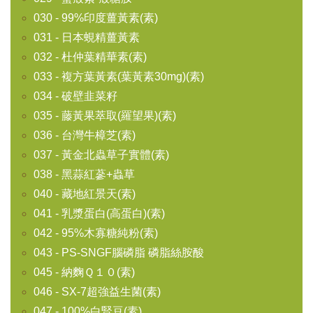
030 - 99%印度薑黃素(素)
031 - 日本蜆精薑黃素
032 - 杜仲葉精華素(素)
033 - 複方葉黃素(葉黃素30mg)(素)
034 - 破壁韭菜籽
035 - 藤黃果萃取(羅望果)(素)
036 - 台灣牛樟芝(素)
037 - 黃金北蟲草子實體(素)
038 - 黑蒜紅蔘+蟲草
040 - 藏地紅景天(素)
041 - 乳漿蛋白(高蛋白)(素)
042 - 95%木寡糖純粉(素)
043 - PS-SNGF腦磷脂 磷脂絲胺酸
045 - 納麴Ｑ１０(素)
046 - SX-7超強益生菌(素)
047 - 100%白腎豆(素)