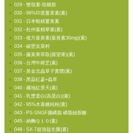
029 - 蟹殼素-殼糖胺
030 - 99%印度薑黃素(素)
031 - 日本蜆精薑黃素
032 - 杜仲葉精華素(素)
033 - 複方葉黃素(葉黃素30mg)(素)
034 - 破壁韭菜籽
035 - 藤黃果萃取(羅望果)(素)
036 - 台灣牛樟芝(素)
037 - 黃金北蟲草子實體(素)
038 - 黑蒜紅蔘+蟲草
040 - 藏地紅景天(素)
041 - 乳漿蛋白(高蛋白)(素)
042 - 95%木寡糖純粉(素)
043 - PS-SNGF腦磷脂 磷脂絲胺酸
045 - 納麴Ｑ１０(素)
046 - SX-7超強益生菌(素)