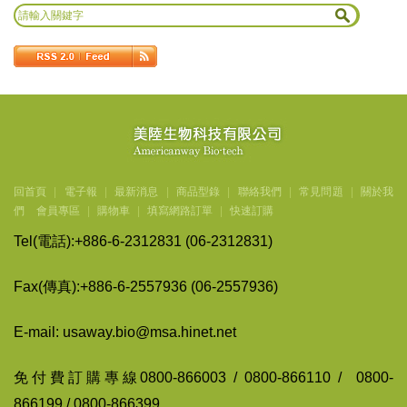
回首頁
|
電子報
|
最新消息
|
商品型錄
|
聯絡我們
|
常見問題
|
關於我
們
會員專區
|
購物車
|
填寫網路訂單
|
快速訂購
Tel(
電話
):+886-6-2312831 (06-2312831)
Fax(
傳
真
):+886-6-2557936 (06-2557936)
E-mail: usaway.bio@msa.hinet.net
免付費訂購專線
0800-866003 / 0800-866110 / 0800-
866199 / 0800-866399