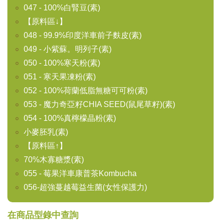
047 - 100%白腎豆(素)
【原料區↓】
048 - 99.9%印度洋車前子麩皮(素)
049 - 小紫蘇。明列子(素)
050 - 100%寒天粉(素)
051 - 寒天果凍粉(素)
052 - 100%荷蘭低脂無糖可可粉(素)
053 - 魔力奇亞籽CHIA SEED(鼠尾草籽)(素)
054 - 100%真檸檬晶粉(素)
小麥胚乳(素)
【原料區↑】
70%木寡糖漿(素)
055 - 莓果洋車康普茶Kombucha
056-超強蔓越莓益生菌(女性保護力)
在商品型錄中查詢