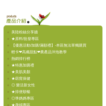
美陸粉絲分享牆
★原料/批發專區
【優惠活動/加購/滿額禮】-本區無法單獨購買
輕卡❤高纖甜點❤農產品沖泡教學
熱銷排行榜
★特惠加購禮
★美肌美顏
★窈窕保健
◎ 樂活新女性
★排便順暢
◎準媽媽專區
★孕婦專區