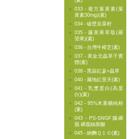
(素)
033 - 複方葉黃素(葉
黃素30mg)(素)
034 - 破壁韭菜籽
035 - 藤黃果萃取(羅
望果)(素)
036 - 台灣牛樟芝(素)
037 - 黃金北蟲草子實
體(素)
038 - 黑蒜紅蔘+蟲草
040 - 藏地紅景天(素)
041 - 乳漿蛋白(高蛋
白)(素)
042 - 95%木寡糖純粉
(素)
043 - PS-SNGF腦磷
脂 磷脂絲胺酸
045 - 納麴Ｑ１０(素)