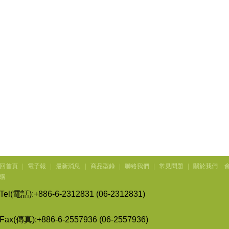
回首頁
|
電子報
|
最新消息
|
商品型錄
|
聯絡我們
|
常見問題
|
關於我們
購
Tel(
電話
):+886-6-2312831 (06-2312831)
Fax(
傳
真
):+886-6-2557936 (06-2557936)