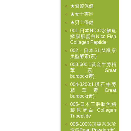
★銀髮保健
★女士專區
★男士保健
001-日本NICO水解魚
鱗膠原蛋白Nico Fish
Collagen Peptide
002 - 日本SLIM纖康
美型酵素(素)
003-600:1黃金牛蒡精
華素Great
burdock(素)
004-3200:1鑽石牛蒡
精華素Great
burdock(素)
005-日本三胜肽魚鱗
膠原蛋白 Collagen
Tripeptide
006-100%頂級奈米珍
珠粉Pearl Powder(素)