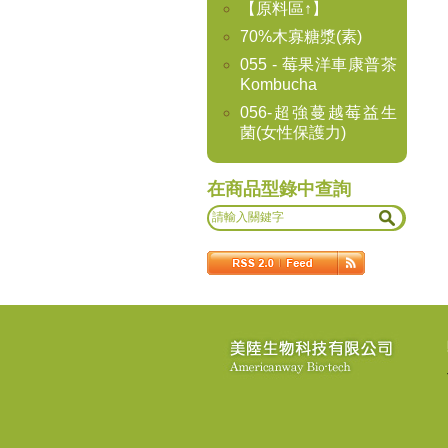
【原料區↑】
70%木寡糖漿(素)
055 - 莓果洋車康普茶
Kombucha
056-超強蔓越莓益生
菌(女性保護力)
在商品型錄中查詢