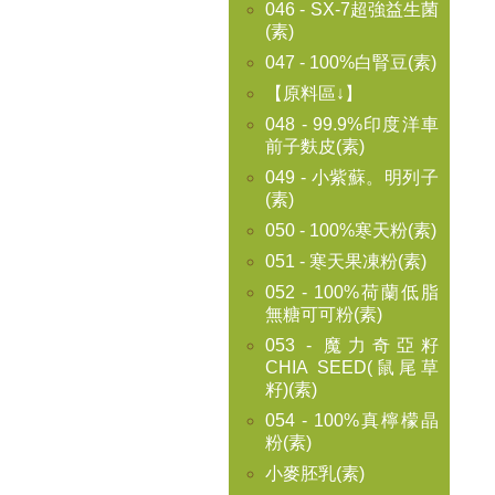
046 - SX-7超強益生菌
(素)
047 - 100%白腎豆(素)
【原料區↓】
048 - 99.9%印度洋車
前子麩皮(素)
049 - 小紫蘇。明列子
(素)
050 - 100%寒天粉(素)
051 - 寒天果凍粉(素)
052 - 100%荷蘭低脂
無糖可可粉(素)
053 - 魔力奇亞籽
CHIA SEED(鼠尾草
籽)(素)
054 - 100%真檸檬晶
粉(素)
小麥胚乳(素)