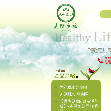
美陸粉絲分享牆
★原料/批發專區
【優惠活動/加購/滿額
禮】-本區無法單獨購