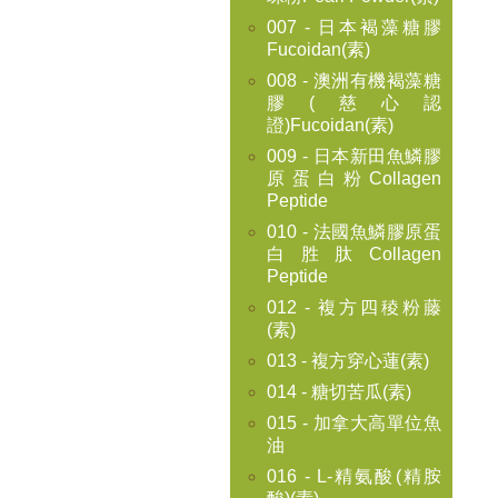
007 - 日本褐藻糖膠
Fucoidan(素)
008 - 澳洲有機褐藻糖
膠(慈心認
證)Fucoidan(素)
009 - 日本新田魚鱗膠
原蛋白粉Collagen
Peptide
010 - 法國魚鱗膠原蛋
白胜肽Collagen
Peptide
012 - 複方四稜粉藤
(素)
013 - 複方穿心蓮(素)
014 - 糖切苦瓜(素)
015 - 加拿大高單位魚
油
016 - L-精氨酸(精胺