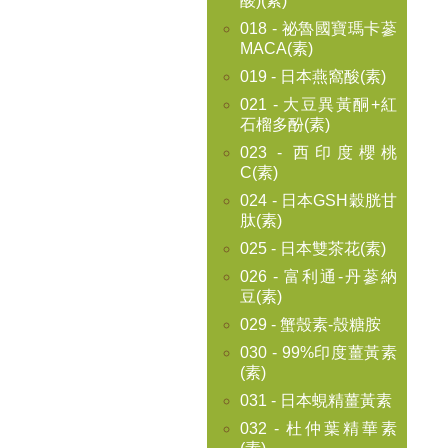
酸)(素)
018 - 祕魯國寶瑪卡蔘
MACA(素)
019 - 日本燕窩酸(素)
021 - 大豆異黃酮+紅
石榴多酚(素)
023 - 西印度櫻桃
C(素)
024 - 日本GSH穀胱甘
肽(素)
025 - 日本雙茶花(素)
026 - 富利通-丹蔘納
豆(素)
029 - 蟹殼素-殼糖胺
030 - 99%印度薑黃素
(素)
031 - 日本蜆精薑黃素
032 - 杜仲葉精華素