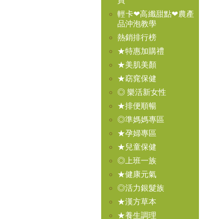
買
輕卡❤高纖甜點❤農產
品沖泡教學
熱銷排行榜
★特惠加購禮
★美肌美顏
★窈窕保健
◎ 樂活新女性
★排便順暢
◎準媽媽專區
★孕婦專區
★兒童保健
◎上班一族
★健康元氣
◎活力銀髮族
★漢方草本
★養生調理