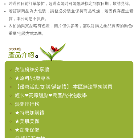
若遇節日前訂單繁忙，超過產能時可能無法指定到貨日期，敬請見諒。
若訂購商品為大包裝，請務必分裝並保持商品乾燥，若因保存產生變
質，本公司恕不負責。
因拍攝與實品略有色差，圖片僅供參考，需以訂購之產品實際的顏色/
重量/包裝方式為準。
美陸粉絲分享牆
★原料/批發專區
【優惠活動/加購/滿額禮】-本區無法單獨購買
輕卡❤高纖甜點❤農產品沖泡教學
熱銷排行榜
★特惠加購禮
★美肌美顏
★窈窕保健