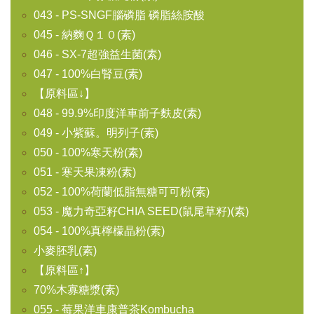
043 - PS-SNGF腦磷脂 磷脂絲胺酸
045 - 納麴Ｑ１０(素)
046 - SX-7超強益生菌(素)
047 - 100%白腎豆(素)
【原料區↓】
048 - 99.9%印度洋車前子麩皮(素)
049 - 小紫蘇。明列子(素)
050 - 100%寒天粉(素)
051 - 寒天果凍粉(素)
052 - 100%荷蘭低脂無糖可可粉(素)
053 - 魔力奇亞籽CHIA SEED(鼠尾草籽)(素)
054 - 100%真檸檬晶粉(素)
小麥胚乳(素)
【原料區↑】
70%木寡糖漿(素)
055 - 莓果洋車康普茶Kombucha