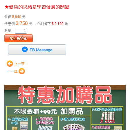
★健康的思緒是學習發展的關鍵
售價
5,940
元
3,750
優惠價
元
，立刻省下
$ 2,190
元
數量：