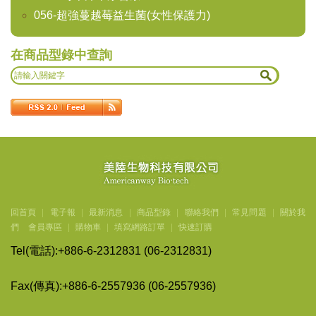
056-超強蔓越莓益生菌(女性保護力)
在商品型錄中查詢
回首頁
|
電子報
|
最新消息
|
商品型錄
|
聯絡我們
|
常見問題
|
關於我
們
會員專區
|
購物車
|
填寫網路訂單
|
快速訂購
Tel(
電話
):+886-6-2312831 (06-2312831)
Fax(
傳
真
):+886-6-2557936 (06-2557936)