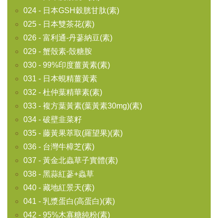
024 - 日本GSH穀胱甘肽(素)
025 - 日本雙茶花(素)
026 - 富利通-丹蔘納豆(素)
029 - 蟹殼素-殼糖胺
030 - 99%印度薑黃素(素)
031 - 日本蜆精薑黃素
032 - 杜仲葉精華素(素)
033 - 複方葉黃素(葉黃素30mg)(素)
034 - 破壁韭菜籽
035 - 藤黃果萃取(羅望果)(素)
036 - 台灣牛樟芝(素)
037 - 黃金北蟲草子實體(素)
038 - 黑蒜紅蔘+蟲草
040 - 藏地紅景天(素)
041 - 乳漿蛋白(高蛋白)(素)
042 - 95%木寡糖純粉(素)