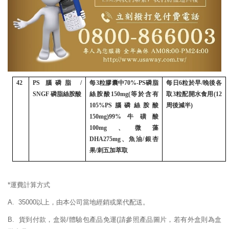
42
PS
腦磷脂
/
每
3
粒膠囊中
70%-PS
磷脂
每日
6
粒於早
/
晚後各
SNGF
磷脂絲胺酸
絲胺酸
150mg(
等於含有
取
3
粒配開水食用
(12
105%PS
腦磷絲胺酸
周後減半
)
150mg)99%
牛磺酸
100mg
、微藻
DHA275mg
、魚油
/
銀杏
果
/
刺五加萃取
*運費計算方式
A. 35000以上，由本公司當地經銷或業代配送。
B. 貨到付款，盒裝/體驗包產品免運
(請參照產品圖片，若有外盒則為盒