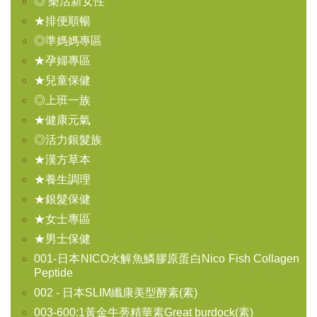
◎ 樂活新女性
★排便順暢
◎準媽媽專區
★孕婦專區
★兒童保健
◎上班一族
★健康元氣
◎活力銀髮族
★漢方草本
★養生調理
★銀髮保健
★女士專區
★男士保健
001-日本NICO水解魚鱗膠原蛋白Nico Fish Collagen
Peptide
002 - 日本SLIM纖康美型酵素(素)
003-600:1黃金牛蒡精華素Great burdock(素)