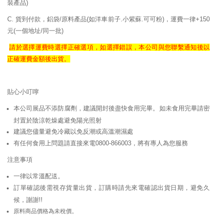
裝產品)
C. 貨到付款，鋁袋/原料產品(如洋車前子.小紫蘇.可可粉)，運費一律+150
元(一個地址/同一批)
請於選擇運費時選擇正確
選項，如選擇錯誤，
本公司與您聯繫通知後以
正確
運費
金額後出貨。
貼心小叮嚀
本公司展品不添防腐劑，建議開封後盡快食用完畢。如未食用完畢請密
封置於陰涼乾燥處避免陽光照射
建議您儘量避免冷藏以免反潮或高溫潮濕處
有任何食用上問題請直接來電0800-866003，將有專人為您服務
注意事項
一律以常溫配送。
訂單確認後需視存貨量出貨，訂購時請先來電確認出貨日期，避免久
候，謝謝!!
原料商品價格為未稅價。