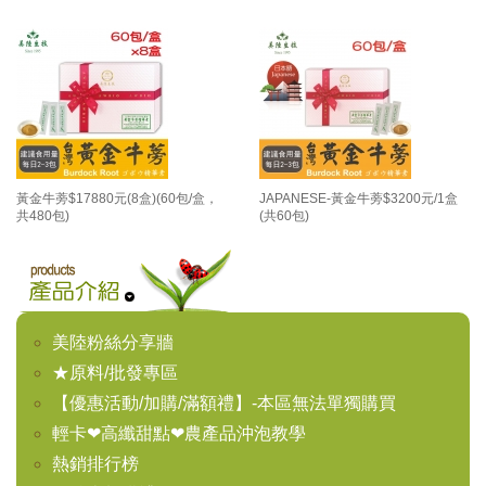
黃金牛蒡$17880元(8盒)(60包/盒，
JAPANESE-黃金牛蒡$3200元/1盒
共480包)
(共60包)
美陸粉絲分享牆
★原料/批發專區
【優惠活動/加購/滿額禮】-本區無法單獨購買
輕卡❤高纖甜點❤農產品沖泡教學
熱銷排行榜