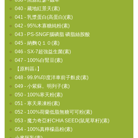
040 - 藏地紅景天(素)
041 - 乳漿蛋白(高蛋白)(素)
042 - 95%木寡糖純粉(素)
043 - PS-SNGF腦磷脂 磷脂絲胺酸
045 - 納麴Ｑ１０(素)
046 - SX-7超強益生菌(素)
047 - 100%白腎豆(素)
【原料區↓】
048 - 99.9%印度洋車前子麩皮(素)
049 - 小紫蘇。明列子(素)
050 - 100%寒天粉(素)
051 - 寒天果凍粉(素)
052 - 100%荷蘭低脂無糖可可粉(素)
053 - 魔力奇亞籽CHIA SEED(鼠尾草籽)(素)
054 - 100%真檸檬晶粉(素)
小麥胚乳(素)