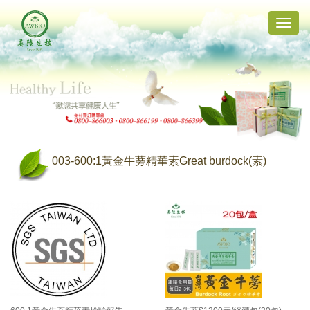
Toggle
naviga
003-600:1黃金牛蒡精華素Great burdock(素)