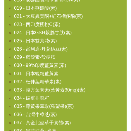
019 - 日本燕窩酸(素)
021 - 大豆異黃酮+紅石榴多酚(素)
023 - 西印度櫻桃C(素)
024 - 日本GSH穀胱甘肽(素)
025 - 日本雙茶花(素)
026 - 富利通-丹蔘納豆(素)
029 - 蟹殼素-殼糖胺
030 - 99%印度薑黃素(素)
031 - 日本蜆精薑黃素
032 - 杜仲葉精華素(素)
033 - 複方葉黃素(葉黃素30mg)(素)
034 - 破壁韭菜籽
035 - 藤黃果萃取(羅望果)(素)
036 - 台灣牛樟芝(素)
037 - 黃金北蟲草子實體(素)
038 - 黑蒜紅蔘+蟲草