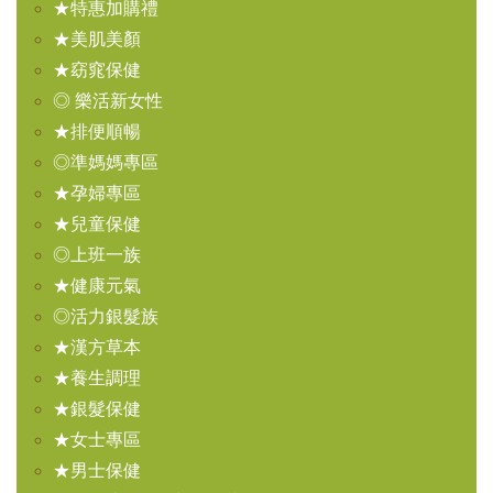
★特惠加購禮
★美肌美顏
★窈窕保健
◎ 樂活新女性
★排便順暢
◎準媽媽專區
★孕婦專區
★兒童保健
◎上班一族
★健康元氣
◎活力銀髮族
★漢方草本
★養生調理
★銀髮保健
★女士專區
★男士保健