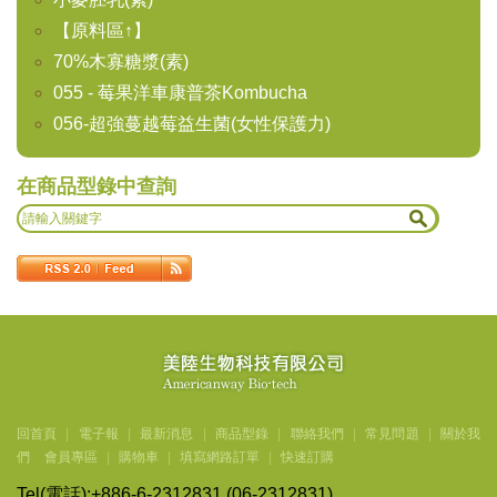
【原料區↑】
70%木寡糖漿(素)
055 - 莓果洋車康普茶Kombucha
056-超強蔓越莓益生菌(女性保護力)
在商品型錄中查詢
回首頁
|
電子報
|
最新消息
|
商品型錄
|
聯絡我們
|
常見問題
|
關於我
們
會員專區
|
購物車
|
填寫網路訂單
|
快速訂購
Tel(
電話
):+886-6-2312831 (06-2312831)