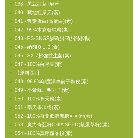
038 - 黑蒜紅蔘+蟲草
040 - 藏地紅景天(素)
041 - 乳漿蛋白(高蛋白)(素)
042 - 95%木寡糖純粉(素)
043 - PS-SNGF腦磷脂 磷脂絲胺酸
045 - 納麴Ｑ１０(素)
046 - SX-7超強益生菌(素)
047 - 100%白腎豆(素)
【原料區↓】
048 - 99.9%印度洋車前子麩皮(素)
049 - 小紫蘇。明列子(素)
050 - 100%寒天粉(素)
051 - 寒天果凍粉(素)
052 - 100%荷蘭低脂無糖可可粉(素)
053 - 魔力奇亞籽CHIA SEED(鼠尾草籽)(素)
054 - 100%真檸檬晶粉(素)