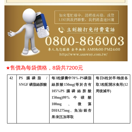
售價為每袋價格，8袋共7200元
★
42
PS
腦磷脂
/
每
3
粒膠囊中
70%-PS
磷脂
每日
6
粒於早
/
晚後各
SNGF
磷脂絲胺酸
絲胺酸
150mg(
等於含有
取
3
粒配開水食用
(12
105%PS
腦磷絲胺酸
周後減半
)
150mg)99%
牛磺酸
100mg
、微藻
DHA275mg
、魚油
/
銀杏
果
/
刺五加萃取