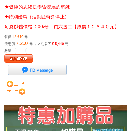
★健康的思緒是學習發展的關鍵
★
特別優惠（活動隨時會停止）
每袋以舊價格1200/盒，買六送二【原價１２６４０元】
售價
12,640
元
7,200
優惠價
元
，立刻省下
$ 5,440
元
數量：