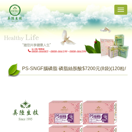
Toggle
naviga
PS-SNGF腦磷脂 磷脂絲胺酸$7200元(8袋)(120粒/
袋，共960粒)【新版升級每盒１６０粒】