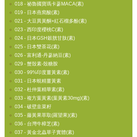
018 - 祕魯國寶瑪卡蔘MACA(素)
019 - 日本燕窩酸(素)
021 - 大豆異黃酮+紅石榴多酚(素)
023 - 西印度櫻桃C(素)
024 - 日本GSH穀胱甘肽(素)
025 - 日本雙茶花(素)
026 - 富利通-丹蔘納豆(素)
029 - 蟹殼素-殼糖胺
030 - 99%印度薑黃素(素)
031 - 日本蜆精薑黃素
032 - 杜仲葉精華素(素)
033 - 複方葉黃素(葉黃素30mg)(素)
034 - 破壁韭菜籽
035 - 藤黃果萃取(羅望果)(素)
036 - 台灣牛樟芝(素)
037 - 黃金北蟲草子實體(素)