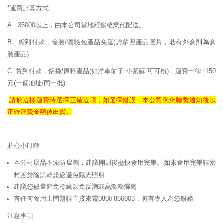
*運費計算方式
A. 35000以上，由本公司當地經銷或業代配送。
B. 貨到付款，盒裝/體驗包產品免運
(請參照產品圖片，若有外盒則為盒
裝產品)
C. 貨到付款，鋁袋/原料產品(如洋車前子.小紫蘇.可可粉)，運費一律+150
元(一個地址/同一批)
請於選擇運費時選擇正確
選項，如選擇錯誤，
本公司與您聯繫通知後以
正確
運費
金額後出貨。
貼心小叮嚀
本公司展品不添防腐劑，建議開封後盡快食用完畢。如未食用完畢請密
封置於陰涼乾燥處避免陽光照射
建議您儘量避免冷藏以免反潮或高溫潮濕處
有任何食用上問題請直接來電0800-866003，將有專人為您服務
注意事項