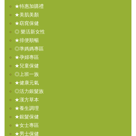
★特惠加購禮
★美肌美顏
★窈窕保健
◎ 樂活新女性
★排便順暢
◎準媽媽專區
★孕婦專區
★兒童保健
◎上班一族
★健康元氣
◎活力銀髮族
★漢方草本
★養生調理
★銀髮保健
★女士專區
★男士保健