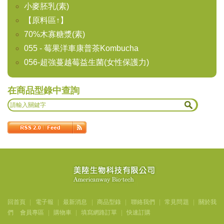
小麥胚乳(素)
【原料區↑】
70%木寡糖漿(素)
055 - 莓果洋車康普茶Kombucha
056-超強蔓越莓益生菌(女性保護力)
在商品型錄中查詢
回首頁
|
電子報
|
最新消息
|
商品型錄
|
聯絡我們
|
常見問題
|
關於我
們
會員專區
|
購物車
|
填寫網路訂單
|
快速訂購