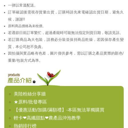
一律以常溫配送。
訂單確認後需視存貨量出貨，訂購時請先來電確認出貨日期，避免久
候，謝謝!!
原料商品價格為未稅價。
若遇節日前訂單繁忙，超過產能時可能無法指定到貨日期，敬請見諒。
若訂購商品為大包裝，請務必分裝並保持商品乾燥，若因保存產生變
質，本公司恕不負責。
因拍攝與實品略有色差，圖片僅供參考，需以訂購之產品實際的顏色/
重量/包裝方式為準。
美陸粉絲分享牆
★原料/批發專區
【優惠活動/加購/滿額禮】-本區無法單獨購買
輕卡❤高纖甜點❤農產品沖泡教學
熱銷排行榜