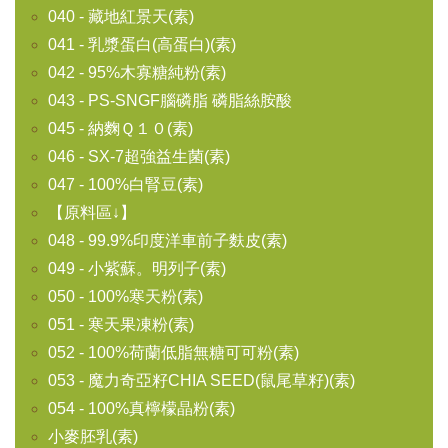
040 - 藏地紅景天(素)
041 - 乳漿蛋白(高蛋白)(素)
042 - 95%木寡糖純粉(素)
043 - PS-SNGF腦磷脂 磷脂絲胺酸
045 - 納麴Ｑ１０(素)
046 - SX-7超強益生菌(素)
047 - 100%白腎豆(素)
【原料區↓】
048 - 99.9%印度洋車前子麩皮(素)
049 - 小紫蘇。明列子(素)
050 - 100%寒天粉(素)
051 - 寒天果凍粉(素)
052 - 100%荷蘭低脂無糖可可粉(素)
053 - 魔力奇亞籽CHIA SEED(鼠尾草籽)(素)
054 - 100%真檸檬晶粉(素)
小麥胚乳(素)