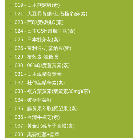
019 - 日本燕窩酸(素)
021 - 大豆異黃酮+紅石榴多酚(素)
023 - 西印度櫻桃C(素)
024 - 日本GSH穀胱甘肽(素)
025 - 日本雙茶花(素)
026 - 富利通-丹蔘納豆(素)
029 - 蟹殼素-殼糖胺
030 - 99%印度薑黃素(素)
031 - 日本蜆精薑黃素
032 - 杜仲葉精華素(素)
033 - 複方葉黃素(葉黃素30mg)(素)
034 - 破壁韭菜籽
035 - 藤黃果萃取(羅望果)(素)
036 - 台灣牛樟芝(素)
037 - 黃金北蟲草子實體(素)
038 - 黑蒜紅蔘+蟲草