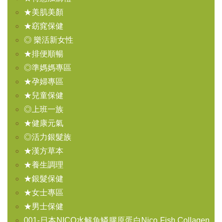
★美肌美顏
★窈窕保健
◎ 樂活新女性
★排便順暢
◎準媽媽專區
★孕婦專區
★兒童保健
◎上班一族
★健康元氣
◎活力銀髮族
★漢方草本
★養生調理
★銀髮保健
★女士專區
★男士保健
001-日本NICO水解魚鱗膠原蛋白Nico Fish Collagen