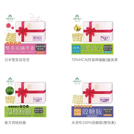
日本雙茶花皂苷
70%HCA(羥基檸檬酸)藤黃果
複方四稜粉藤
水溶性100%殼糖胺(蟹殼素)