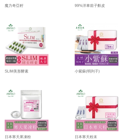
魔力奇亞籽
99%洋車前子麩皮
SLIM美形酵素
小紫蘇(明列子)
日本寒天果凍粉
日本寒天粉末