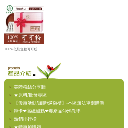
100%低脂無糖可可粉
美陸粉絲分享牆
★原料/批發專區
【優惠活動/加購/滿額禮】-本區無法單獨購買
輕卡❤高纖甜點❤農產品沖泡教學
熱銷排行榜
★特惠加購禮