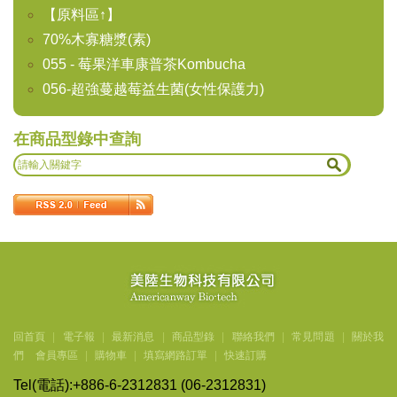
【原料區↑】
70%木寡糖漿(素)
055 - 莓果洋車康普茶Kombucha
056-超強蔓越莓益生菌(女性保護力)
在商品型錄中查詢
回首頁
|
電子報
|
最新消息
|
商品型錄
|
聯絡我們
|
常見問題
|
關於我
們
會員專區
|
購物車
|
填寫網路訂單
|
快速訂購
Tel(
電話
):+886-6-2312831 (06-2312831)