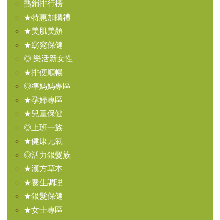
熱銷排行榜
★特惠加購禮
★美肌美顏
★窈窕保健
◎ 樂活新女性
★排便順暢
◎準媽媽專區
★孕婦專區
★兒童保健
◎上班一族
★健康元氣
◎活力銀髮族
★漢方草本
★養生調理
★銀髮保健
★女士專區