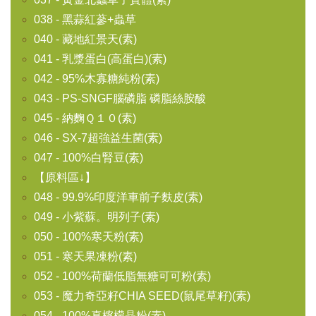
038 - 黑蒜紅蔘+蟲草
040 - 藏地紅景天(素)
041 - 乳漿蛋白(高蛋白)(素)
042 - 95%木寡糖純粉(素)
043 - PS-SNGF腦磷脂 磷脂絲胺酸
045 - 納麴Ｑ１０(素)
046 - SX-7超強益生菌(素)
047 - 100%白腎豆(素)
【原料區↓】
048 - 99.9%印度洋車前子麩皮(素)
049 - 小紫蘇。明列子(素)
050 - 100%寒天粉(素)
051 - 寒天果凍粉(素)
052 - 100%荷蘭低脂無糖可可粉(素)
053 - 魔力奇亞籽CHIA SEED(鼠尾草籽)(素)
054 - 100%真檸檬晶粉(素)