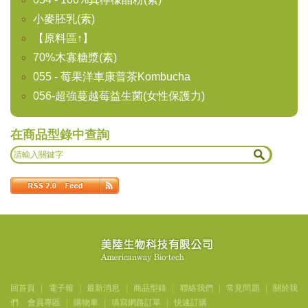
小麥胚乳(素)
【原料區↑】
70%木寡糖漿(素)
055 - 莓果洋車康普茶Kombucha
056-超強蔓越莓益生菌(女性保護力)
在商品型錄中查詢
回首頁
|
電子報
|
最新消息
|
商品型錄
|
聯絡我們
|
常見問題
|
關於我
們
會員專區
|
購物車
|
填寫網路訂單
|
快速訂購