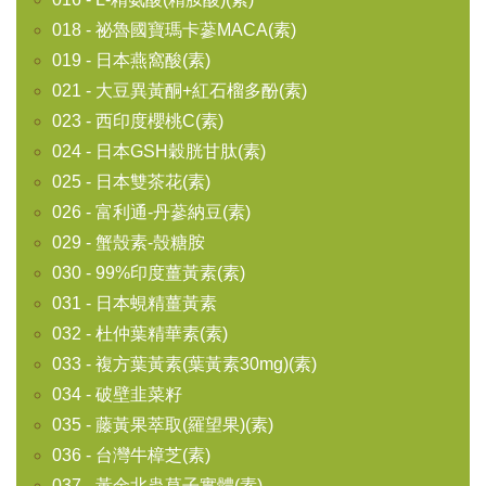
018 - 祕魯國寶瑪卡蔘MACA(素)
019 - 日本燕窩酸(素)
021 - 大豆異黃酮+紅石榴多酚(素)
023 - 西印度櫻桃C(素)
024 - 日本GSH穀胱甘肽(素)
025 - 日本雙茶花(素)
026 - 富利通-丹蔘納豆(素)
029 - 蟹殼素-殼糖胺
030 - 99%印度薑黃素(素)
031 - 日本蜆精薑黃素
032 - 杜仲葉精華素(素)
033 - 複方葉黃素(葉黃素30mg)(素)
034 - 破壁韭菜籽
035 - 藤黃果萃取(羅望果)(素)
036 - 台灣牛樟芝(素)
037 - 黃金北蟲草子實體(素)