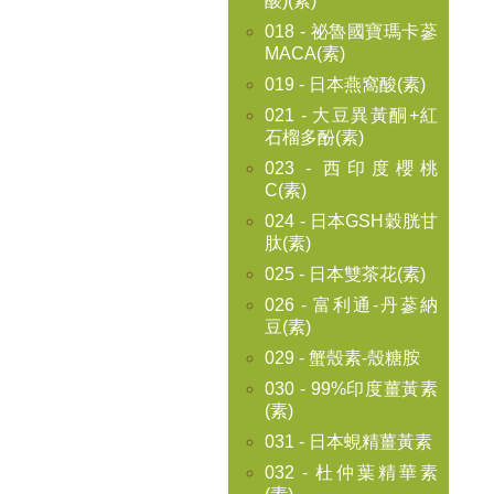
酸)(素)
018 - 祕魯國寶瑪卡蔘
MACA(素)
019 - 日本燕窩酸(素)
021 - 大豆異黃酮+紅
石榴多酚(素)
023 - 西印度櫻桃
C(素)
024 - 日本GSH穀胱甘
肽(素)
025 - 日本雙茶花(素)
026 - 富利通-丹蔘納
豆(素)
029 - 蟹殼素-殼糖胺
030 - 99%印度薑黃素
(素)
031 - 日本蜆精薑黃素
032 - 杜仲葉精華素