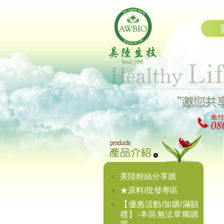
美陸粉絲分享牆
★原料/批發專區
【優惠活動/加購/滿額
禮】-本區無法單獨購