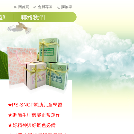
回首頁
會員專區
購物車
題
聯絡我們
★
PS-SNGF
幫助兒童學習
★調節生理機能正常運作
★好精神與好氣色必備