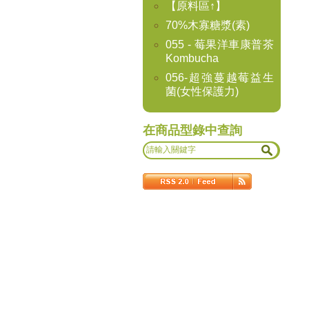
【原料區↑】
70%木寡糖漿(素)
055 - 莓果洋車康普茶
Kombucha
056-超強蔓越莓益生
菌(女性保護力)
在商品型錄中查詢