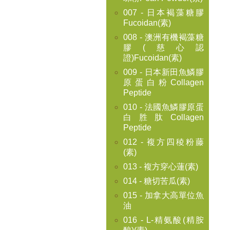
007 - 日本褐藻糖膠
Fucoidan(素)
008 - 澳洲有機褐藻糖
膠(慈心認
證)Fucoidan(素)
009 - 日本新田魚鱗膠
原蛋白粉Collagen
Peptide
010 - 法國魚鱗膠原蛋
白胜肽Collagen
Peptide
012 - 複方四稜粉藤
(素)
013 - 複方穿心蓮(素)
014 - 糖切苦瓜(素)
015 - 加拿大高單位魚
油
016 - L-精氨酸(精胺