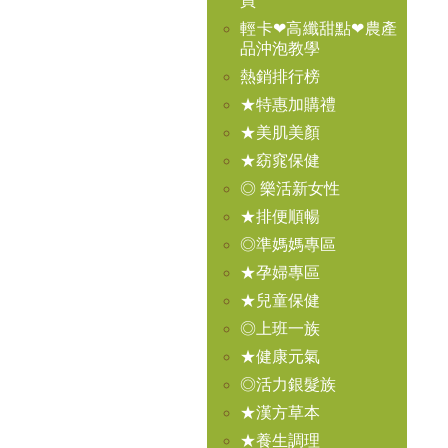
買
輕卡❤高纖甜點❤農產
品沖泡教學
熱銷排行榜
★特惠加購禮
★美肌美顏
★窈窕保健
◎ 樂活新女性
★排便順暢
◎準媽媽專區
★孕婦專區
★兒童保健
◎上班一族
★健康元氣
◎活力銀髮族
★漢方草本
★養生調理