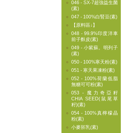
046 - SX-7超強益生菌
(素)
047 - 100%白腎豆(素)
【原料區↓】
048 - 99.9%印度洋車
前子麩皮(素)
049 - 小紫蘇。明列子
(素)
050 - 100%寒天粉(素)
051 - 寒天果凍粉(素)
052 - 100%荷蘭低脂
無糖可可粉(素)
053 - 魔力奇亞籽
CHIA SEED(鼠尾草
籽)(素)
054 - 100%真檸檬晶
粉(素)
小麥胚乳(素)