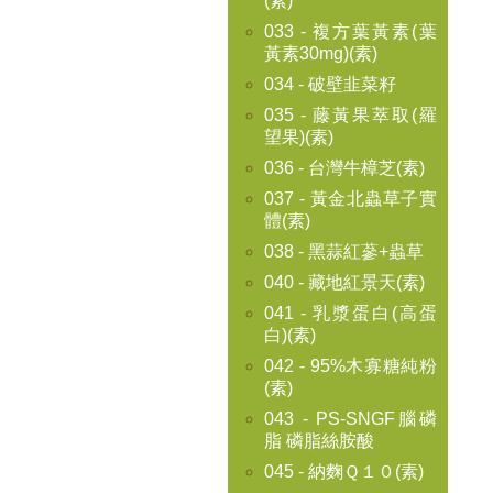
(素)
033 - 複方葉黃素(葉
黃素30mg)(素)
034 - 破壁韭菜籽
035 - 藤黃果萃取(羅
望果)(素)
036 - 台灣牛樟芝(素)
037 - 黃金北蟲草子實
體(素)
038 - 黑蒜紅蔘+蟲草
040 - 藏地紅景天(素)
041 - 乳漿蛋白(高蛋
白)(素)
042 - 95%木寡糖純粉
(素)
043 - PS-SNGF腦磷
脂 磷脂絲胺酸
045 - 納麴Ｑ１０(素)