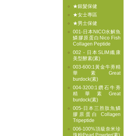
★銀髮保健
★女士專區
★男士保健
001-日本NICO水解魚
鱗膠原蛋白Nico Fish
Collagen Peptide
002 - 日本SLIM纖康
美型酵素(素)
003-600:1黃金牛蒡精
華素Great
burdock(素)
004-3200:1鑽石牛蒡
精華素Great
burdock(素)
005-日本三胜肽魚鱗
膠原蛋白 Collagen
Tripeptide
006-100%頂級奈米珍
珠粉Pearl Powder(素)