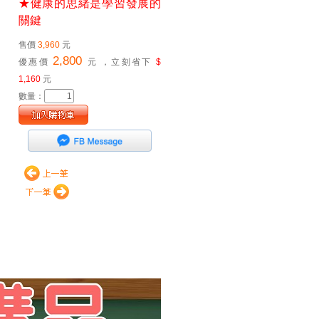
★健康的思緒是學習發展的
關鍵
售價
3,960
元
2,800
優惠價
元
，立刻省下
$
1,160
元
數量：