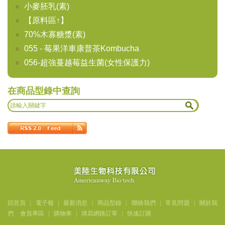
小麥胚乳(素)
【原料區↑】
70%木寡糖漿(素)
055 - 莓果洋車康普茶Kombucha
056-超強蔓越莓益生菌(女性保護力)
在商品型錄中查詢
回首頁
|
電子報
|
最新消息
|
商品型錄
|
聯絡我們
|
常見問題
|
關於我
們
會員專區
|
購物車
|
填寫網路訂單
|
快速訂購