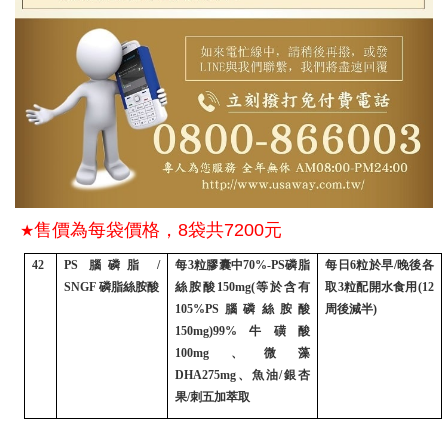
售價為每袋價格，8袋共7200元
★
42
PS
腦磷脂
/
每
3
粒膠囊中
70%-PS
磷脂
每日
6
粒於早
/
晚後各
SNGF
磷脂絲胺酸
絲胺酸
150mg(
等於含有
取
3
粒配開水食用
(12
105%PS
腦磷絲胺酸
周後減半
)
150mg)99%
牛磺酸
100mg
、微藻
DHA275mg
、魚油
/
銀杏
果
/
刺五加萃取