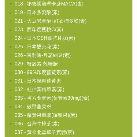
018 - 祕魯國寶瑪卡蔘MACA(素)
019 - 日本燕窩酸(素)
021 - 大豆異黃酮+紅石榴多酚(素)
023 - 西印度櫻桃C(素)
024 - 日本GSH穀胱甘肽(素)
025 - 日本雙茶花(素)
026 - 富利通-丹蔘納豆(素)
029 - 蟹殼素-殼糖胺
030 - 99%印度薑黃素(素)
031 - 日本蜆精薑黃素
032 - 杜仲葉精華素(素)
033 - 複方葉黃素(葉黃素30mg)(素)
034 - 破壁韭菜籽
035 - 藤黃果萃取(羅望果)(素)
036 - 台灣牛樟芝(素)
037 - 黃金北蟲草子實體(素)