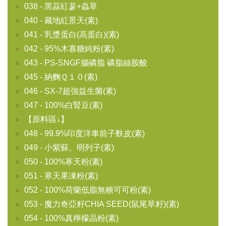
038 - 黑蒜紅蔘+蟲草
040 - 藏地紅景天(素)
041 - 乳漿蛋白(高蛋白)(素)
042 - 95%木寡糖純粉(素)
043 - PS-SNGF腦磷脂 磷脂絲胺酸
045 - 納麴Ｑ１０(素)
046 - SX-7超強益生菌(素)
047 - 100%白腎豆(素)
【原料區↓】
048 - 99.9%印度洋車前子麩皮(素)
049 - 小紫蘇。明列子(素)
050 - 100%寒天粉(素)
051 - 寒天果凍粉(素)
052 - 100%荷蘭低脂無糖可可粉(素)
053 - 魔力奇亞籽CHIA SEED(鼠尾草籽)(素)
054 - 100%真檸檬晶粉(素)