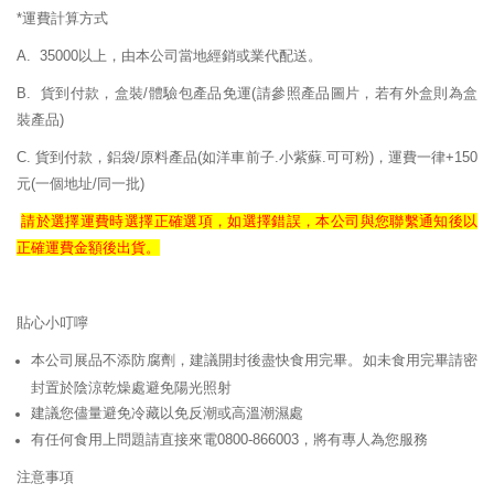
*運費計算方式
A. 35000以上，由本公司當地經銷或業代配送。
B. 貨到付款，盒裝/體驗包產品免運
(請參照產品圖片，若有外盒則為盒
裝產品)
C. 貨到付款，鋁袋/原料產品(如洋車前子.小紫蘇.可可粉)，運費一律+150
元(一個地址/同一批)
請於選擇運費時選擇正確
選項，如選擇錯誤，
本公司與您聯繫通知後以
正確
運費
金額後出貨。
貼心小叮嚀
本公司展品不添防腐劑，建議開封後盡快食用完畢。如未食用完畢請密
封置於陰涼乾燥處避免陽光照射
建議您儘量避免冷藏以免反潮或高溫潮濕處
有任何食用上問題請直接來電0800-866003，將有專人為您服務
注意事項