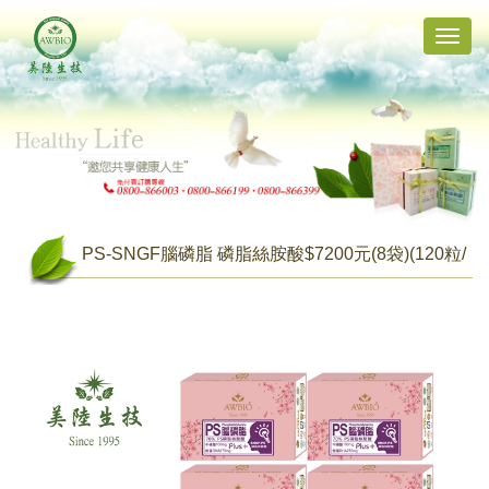
Toggle
naviga
PS-SNGF腦磷脂 磷脂絲胺酸$7200元(8袋)(120粒/
袋，共960粒)【新版升級每盒１６０粒】