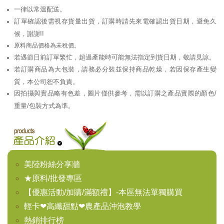
一律以常溫配送。
訂單確認後需視存貨量出貨，訂購時請先來電確認出貨日期，避免久
候，謝謝!!
原料商品價格為未稅價。
若遇節日前訂單繁忙，超過產能時可能無法指定到貨日期，敬請見諒。
若訂購商品為大包裝，請務必分裝並保持商品乾燥，若因保存產生變
質，本公司恕不負責。
因拍攝與實品略有色差，圖片僅供參考，需以訂購之產品實際的顏色/
重量/包裝方式為準。
美陸粉絲分享牆
★原料/批發專區
【優惠活動/加購/滿額禮】-本區無法單獨購買
輕卡❤高纖甜點❤農產品沖泡教學
熱銷排行榜