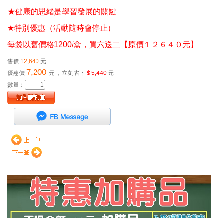
★健康的思緒是學習發展的關鍵
★
特別優惠（活動隨時會停止）
每袋以舊價格1200/盒，買六送二【原價１２６４０元】
售價
12,640
元
7,200
優惠價
元
，立刻省下
$ 5,440
元
數量：