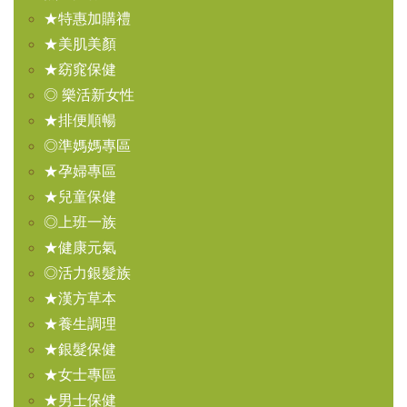
★特惠加購禮
★美肌美顏
★窈窕保健
◎ 樂活新女性
★排便順暢
◎準媽媽專區
★孕婦專區
★兒童保健
◎上班一族
★健康元氣
◎活力銀髮族
★漢方草本
★養生調理
★銀髮保健
★女士專區
★男士保健