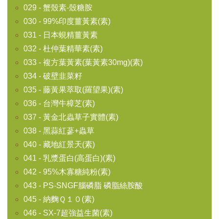
029 - 蟹殼素-殼糖胺
030 - 99%印度薑黃素(素)
031 - 日本蜆精薑黃素
032 - 杜仲葉精華素(素)
033 - 複方葉黃素(葉黃素30mg)(素)
034 - 破壁韭菜籽
035 - 藤黃果萃取(羅望果)(素)
036 - 台灣牛樟芝(素)
037 - 黃金北蟲草子實體(素)
038 - 黑蒜紅蔘+蟲草
040 - 藏地紅景天(素)
041 - 乳漿蛋白(高蛋白)(素)
042 - 95%木寡糖純粉(素)
043 - PS-SNGF腦磷脂 磷脂絲胺酸
045 - 納麴Ｑ１０(素)
046 - SX-7超強益生菌(素)