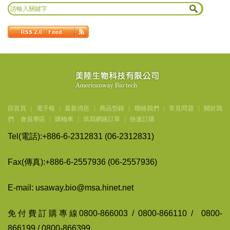
回首頁
|
電子報
|
最新消息
|
商品型錄
|
聯絡我們
|
常見問題
|
關於我
們
會員專區
|
購物車
|
填寫網路訂單
|
快速訂購
Tel(
電話
):+886-6-2312831 (06-2312831)
Fax(
傳
真
):+886-6-2557936 (06-2557936)
E-mail: usaway.bio@msa.hinet.net
免付費訂購專線
0800-866003 / 0800-866110 / 0800-
866199 / 0800-866399