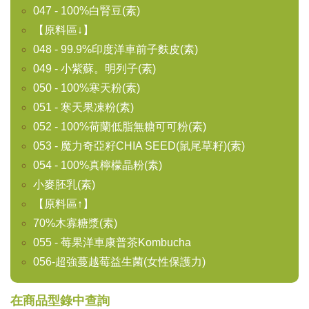
047 - 100%白腎豆(素)
【原料區↓】
048 - 99.9%印度洋車前子麩皮(素)
049 - 小紫蘇。明列子(素)
050 - 100%寒天粉(素)
051 - 寒天果凍粉(素)
052 - 100%荷蘭低脂無糖可可粉(素)
053 - 魔力奇亞籽CHIA SEED(鼠尾草籽)(素)
054 - 100%真檸檬晶粉(素)
小麥胚乳(素)
【原料區↑】
70%木寡糖漿(素)
055 - 莓果洋車康普茶Kombucha
056-超強蔓越莓益生菌(女性保護力)
在商品型錄中查詢