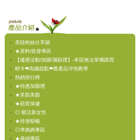
美陸粉絲分享牆
★原料/批發專區
【優惠活動/加購/滿額禮】-本區無法單獨購買
輕卡❤高纖甜點❤農產品沖泡教學
熱銷排行榜
★特惠加購禮
★美肌美顏
★窈窕保健
◎ 樂活新女性
★排便順暢
◎準媽媽專區
★孕婦專區