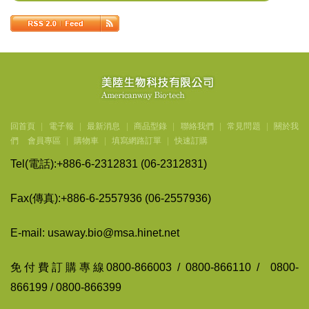
回首頁
|
電子報
|
最新消息
|
商品型錄
|
聯絡我們
|
常見問題
|
關於我
們
會員專區
|
購物車
|
填寫網路訂單
|
快速訂購
Tel(
電話
):+886-6-2312831 (06-2312831)
Fax(
傳
真
):+886-6-2557936 (06-2557936)
E-mail: usaway.bio@msa.hinet.net
免付費訂購專線
0800-866003 / 0800-866110 / 0800-
866199 / 0800-866399