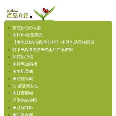
美陸粉絲分享牆
★原料/批發專區
【優惠活動/加購/滿額禮】-本區無法單獨購買
輕卡❤高纖甜點❤農產品沖泡教學
熱銷排行榜
★特惠加購禮
★美肌美顏
★窈窕保健
◎ 樂活新女性
★排便順暢
◎準媽媽專區
★孕婦專區
★兒童保健