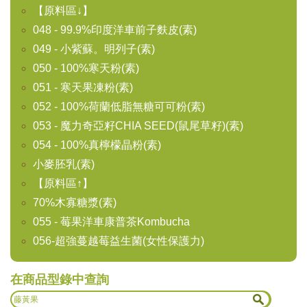
【原料區↓】
048 - 99.9%印度洋車前子麩皮(素)
049 - 小紫蘇。明列子(素)
050 - 100%寒天粉(素)
051 - 寒天果凍粉(素)
052 - 100%荷蘭低脂無糖可可粉(素)
053 - 魔力奇亞籽CHIA SEED(鼠尾草籽)(素)
054 - 100%真檸檬晶粉(素)
小麥胚乳(素)
【原料區↑】
70%木寡糖漿(素)
055 - 莓果洋車康普茶Kombucha
056-超強蔓越莓益生菌(女性保護力)
在商品型錄中查詢