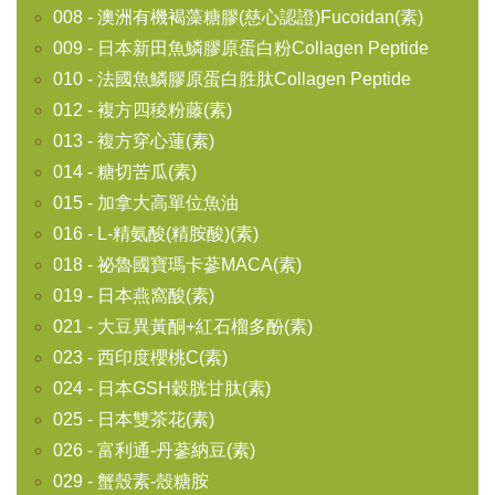
008 - 澳洲有機褐藻糖膠(慈心認證)Fucoidan(素)
009 - 日本新田魚鱗膠原蛋白粉Collagen Peptide
010 - 法國魚鱗膠原蛋白胜肽Collagen Peptide
012 - 複方四稜粉藤(素)
013 - 複方穿心蓮(素)
014 - 糖切苦瓜(素)
015 - 加拿大高單位魚油
016 - L-精氨酸(精胺酸)(素)
018 - 祕魯國寶瑪卡蔘MACA(素)
019 - 日本燕窩酸(素)
021 - 大豆異黃酮+紅石榴多酚(素)
023 - 西印度櫻桃C(素)
024 - 日本GSH穀胱甘肽(素)
025 - 日本雙茶花(素)
026 - 富利通-丹蔘納豆(素)
029 - 蟹殼素-殼糖胺