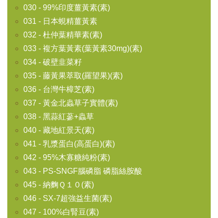
030 - 99%印度薑黃素(素)
031 - 日本蜆精薑黃素
032 - 杜仲葉精華素(素)
033 - 複方葉黃素(葉黃素30mg)(素)
034 - 破壁韭菜籽
035 - 藤黃果萃取(羅望果)(素)
036 - 台灣牛樟芝(素)
037 - 黃金北蟲草子實體(素)
038 - 黑蒜紅蔘+蟲草
040 - 藏地紅景天(素)
041 - 乳漿蛋白(高蛋白)(素)
042 - 95%木寡糖純粉(素)
043 - PS-SNGF腦磷脂 磷脂絲胺酸
045 - 納麴Ｑ１０(素)
046 - SX-7超強益生菌(素)
047 - 100%白腎豆(素)