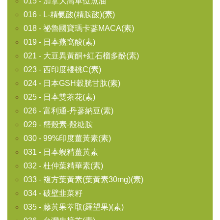
015 - 加拿大高單位魚油
016 - L-精氨酸(精胺酸)(素)
018 - 祕魯國寶瑪卡蔘MACA(素)
019 - 日本燕窩酸(素)
021 - 大豆異黃酮+紅石榴多酚(素)
023 - 西印度櫻桃C(素)
024 - 日本GSH穀胱甘肽(素)
025 - 日本雙茶花(素)
026 - 富利通-丹蔘納豆(素)
029 - 蟹殼素-殼糖胺
030 - 99%印度薑黃素(素)
031 - 日本蜆精薑黃素
032 - 杜仲葉精華素(素)
033 - 複方葉黃素(葉黃素30mg)(素)
034 - 破壁韭菜籽
035 - 藤黃果萃取(羅望果)(素)