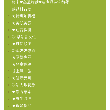
輕卡❤高纖甜點❤農產品沖泡教學
熱銷排行榜
★特惠加購禮
★美肌美顏
★窈窕保健
◎ 樂活新女性
★排便順暢
◎準媽媽專區
★孕婦專區
★兒童保健
◎上班一族
★健康元氣
◎活力銀髮族
★漢方草本
★養生調理
★銀髮保健