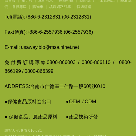
回首頁
|
電子報
|
最新消息
|
商品型錄
|
聯絡我們
|
常見問題
|
關於我
們
會員專區
|
購物車
|
填寫網路訂單
|
快速訂購
Tel(
電話
):+886-6-2312831 (06-2312831)
Fax(
傳
真
):+886-6-2557936 (06-2557936)
E-mail: usaway.bio@msa.hinet.net
免付費訂購專線
0800-866003 / 0800-866110 / 0800-
866199 / 0800-866399
ADDRESS:台南市仁德區二仁路一段60號K010
●保健食品原料進出口
●
OEM / ODM
● 保健食品、農
產
品原料
●
產
品技術
研
發
訪客人次: 978,610,631