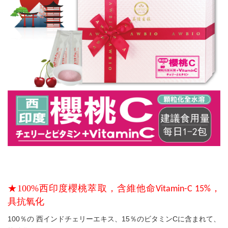
★
100%
西印度櫻桃萃取，
含維他命
，
Vitamin-C 15%
具抗氧化
100
％の
西インドチェリーエキス、
15
％のビタミン
C
に含まれて、