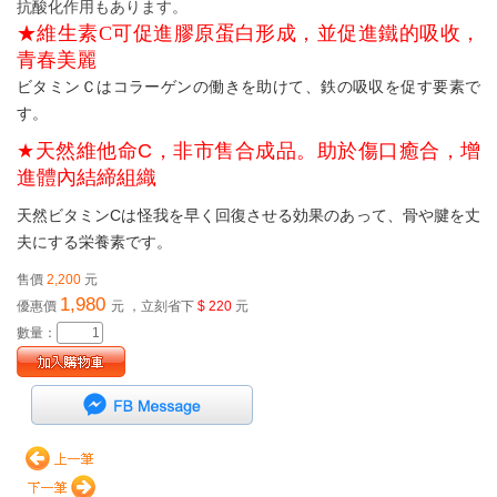
抗酸化作用もあります。
★維生素
C
可
促進膠原蛋白形成，並促進鐵的吸收，
青春美麗
ビタミンＣはコラーゲンの働きを助けて、鉄の吸収を促す要素で
す。
★
天然維他命
C
，非市售合成品。助於傷口癒合，增
進體內結締組織
天然ビタミン
C
は怪我を早く回復させる効果のあって、骨や腱を丈
夫にする栄養素です。
售價
2,200
元
1,980
優惠價
元
，立刻省下
$ 220
元
數量：