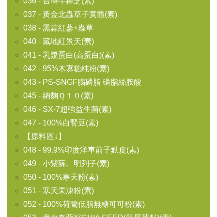
036 - 台灣牛樟芝(素)
037 - 黃金北蟲草子實體(素)
038 - 黑蒜紅蔘+蟲草
040 - 藏地紅景天(素)
041 - 乳漿蛋白(高蛋白)(素)
042 - 95%木寡糖純粉(素)
043 - PS-SNGF腦磷脂 磷脂絲胺酸
045 - 納麴Ｑ１０(素)
046 - SX-7超強益生菌(素)
047 - 100%白腎豆(素)
【原料區↓】
048 - 99.9%印度洋車前子麩皮(素)
049 - 小紫蘇。明列子(素)
050 - 100%寒天粉(素)
051 - 寒天果凍粉(素)
052 - 100%荷蘭低脂無糖可可粉(素)