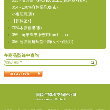
053 - 魔力奇亞籽CHIA SEED(鼠尾草籽)(素)
054 - 100%真檸檬晶粉(素)
小麥胚乳(素)
【原料區↑】
70%木寡糖漿(素)
055 - 莓果洋車康普茶Kombucha
056-超強蔓越莓益生菌(女性保護力)
在商品型錄中查詢