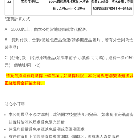
22
西印度櫻桃
C
100%
西印度櫻桃萃取(水溶造
每日1-2鋁袋，溶水食用，克搭
粒；含Vitamin-C 15%)
配膠原三胜?或GSH一起食用
*運費計算方式
A. 35000以上，由本公司當地經銷或業代配送。
B. 貨到付款，盒裝/體驗包產品免運
(請參照產品圖片，若有外盒則為盒
裝產品)
C. 貨到付款，鋁袋/原料產品(如洋車前子.小紫蘇.可可粉)，運費一律+150
元(一個地址/同一批)
請於選擇運費時選擇正確
選項，如選擇錯誤，
本公司與您聯繫通知後以
正確
運費
金額後出貨。
貼心小叮嚀
本公司展品不添防腐劑，建議開封後盡快食用完畢。如未食用完畢請密
封置於陰涼乾燥處避免陽光照射
建議您儘量避免冷藏以免反潮或高溫潮濕處
有任何食用上問題請直接來電0800-866003，將有專人為您服務