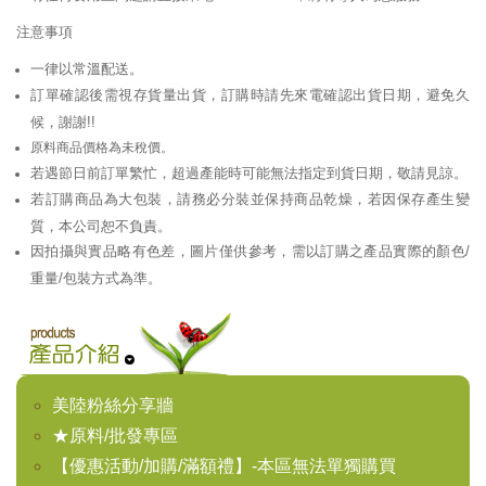
注意事項
一律以常溫配送。
訂單確認後需視存貨量出貨，訂購時請先來電確認出貨日期，避免久
候，謝謝!!
原料商品價格為未稅價。
若遇節日前訂單繁忙，超過產能時可能無法指定到貨日期，敬請見諒。
若訂購商品為大包裝，請務必分裝並保持商品乾燥，若因保存產生變
質，本公司恕不負責。
因拍攝與實品略有色差，圖片僅供參考，需以訂購之產品實際的顏色/
重量/包裝方式為準。
美陸粉絲分享牆
★原料/批發專區
【優惠活動/加購/滿額禮】-本區無法單獨購買