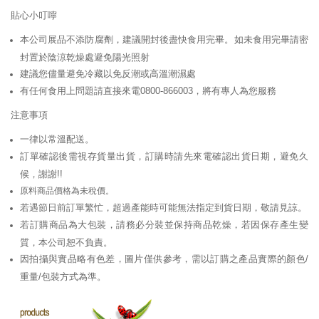
貼心小叮嚀
本公司展品不添防腐劑，建議開封後盡快食用完畢。如未食用完畢請密
封置於陰涼乾燥處避免陽光照射
建議您儘量避免冷藏以免反潮或高溫潮濕處
有任何食用上問題請直接來電0800-866003，將有專人為您服務
注意事項
一律以常溫配送。
訂單確認後需視存貨量出貨，訂購時請先來電確認出貨日期，避免久
候，謝謝!!
原料商品價格為未稅價。
若遇節日前訂單繁忙，超過產能時可能無法指定到貨日期，敬請見諒。
若訂購商品為大包裝，請務必分裝並保持商品乾燥，若因保存產生變
質，本公司恕不負責。
因拍攝與實品略有色差，圖片僅供參考，需以訂購之產品實際的顏色/
重量/包裝方式為準。