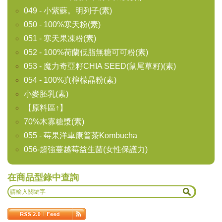
049 - 小紫蘇。明列子(素)
050 - 100%寒天粉(素)
051 - 寒天果凍粉(素)
052 - 100%荷蘭低脂無糖可可粉(素)
053 - 魔力奇亞籽CHIA SEED(鼠尾草籽)(素)
054 - 100%真檸檬晶粉(素)
小麥胚乳(素)
【原料區↑】
70%木寡糖漿(素)
055 - 莓果洋車康普茶Kombucha
056-超強蔓越莓益生菌(女性保護力)
在商品型錄中查詢