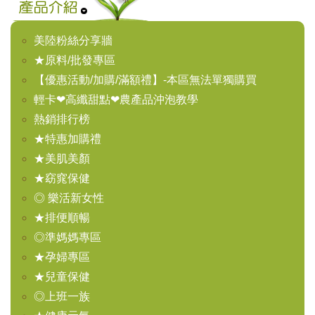
美陸粉絲分享牆
★原料/批發專區
【優惠活動/加購/滿額禮】-本區無法單獨購買
輕卡❤高纖甜點❤農產品沖泡教學
熱銷排行榜
★特惠加購禮
★美肌美顏
★窈窕保健
◎ 樂活新女性
★排便順暢
◎準媽媽專區
★孕婦專區
★兒童保健
◎上班一族