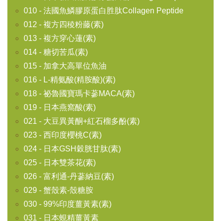
010 - 法國魚鱗膠原蛋白胜肽Collagen Peptide
012 - 複方四稜粉藤(素)
013 - 複方穿心蓮(素)
014 - 糖切苦瓜(素)
015 - 加拿大高單位魚油
016 - L-精氨酸(精胺酸)(素)
018 - 祕魯國寶瑪卡蔘MACA(素)
019 - 日本燕窩酸(素)
021 - 大豆異黃酮+紅石榴多酚(素)
023 - 西印度櫻桃C(素)
024 - 日本GSH穀胱甘肽(素)
025 - 日本雙茶花(素)
026 - 富利通-丹蔘納豆(素)
029 - 蟹殼素-殼糖胺
030 - 99%印度薑黃素(素)
031 - 日本蜆精薑黃素