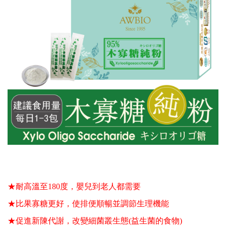
★耐高溫至180度，嬰兒到老人都需要
★比果寡糖更好，使排便順暢並調節生理機能
★促進新陳代謝，改變細菌叢生態(益生菌的食物)