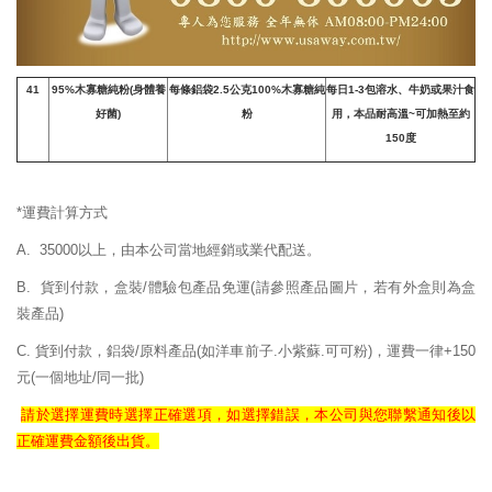
41
95%
木寡糖純粉
(
身體養
每條鋁袋2.5公克100%木寡糖純
每日1-3包溶水、牛奶或果汁食
好菌
)
粉
用，本品耐高溫~可加熱至約
150度
*運費計算方式
A. 35000以上，由本公司當地經銷或業代配送。
B. 貨到付款，盒裝/體驗包產品免運
(請參照產品圖片，若有外盒則為盒
裝產品)
C. 貨到付款，鋁袋/原料產品(如洋車前子.小紫蘇.可可粉)，運費一律+150
元(一個地址/同一批)
請於選擇運費時選擇正確
選項，如選擇錯誤，
本公司與您聯繫通知後以
正確
運費
金額後出貨。