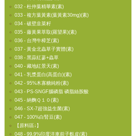
032 - 杜仲葉精華素(素)
033 - 複方葉黃素(葉黃素30mg)(素)
034 - 破壁韭菜籽
035 - 藤黃果萃取(羅望果)(素)
036 - 台灣牛樟芝(素)
037 - 黃金北蟲草子實體(素)
038 - 黑蒜紅蔘+蟲草
040 - 藏地紅景天(素)
041 - 乳漿蛋白(高蛋白)(素)
042 - 95%木寡糖純粉(素)
043 - PS-SNGF腦磷脂 磷脂絲胺酸
045 - 納麴Ｑ１０(素)
046 - SX-7超強益生菌(素)
047 - 100%白腎豆(素)
【原料區↓】
048 - 99.9%印度洋車前子麩皮(素)