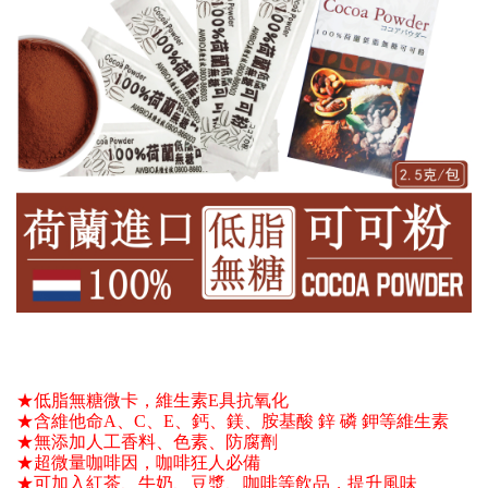
★低脂無糖微卡，維生素E具抗氧化 
★含維他命A、C、E、鈣、鎂、胺基酸 鋅 磷 鉀等維生素 
★無添加人工香料、色素、防腐劑
★超微量咖啡因，咖啡狂人必備 
★可加入紅茶、牛奶、豆漿、咖啡等飲品，提升風味