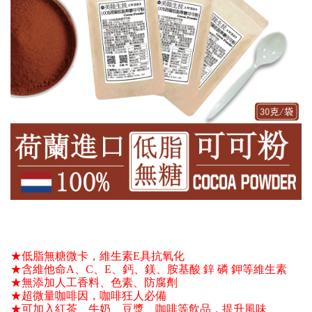
★低脂無糖微卡，維生素E具抗氧化 
★含維他命A、C、E、鈣、鎂、胺基酸 鋅 磷 鉀等維生素 
★無添加人工香料、色素、防腐劑
★超微量咖啡因，咖啡狂人必備 
★可加入紅茶、牛奶、豆漿、咖啡等飲品，提升風味