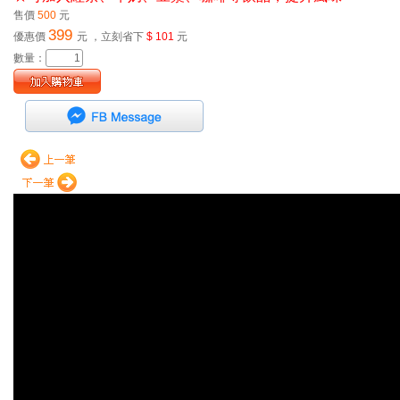
售價
500
元
399
優惠價
元
，立刻省下
$ 101
元
數量：