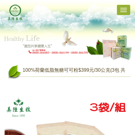
Toggle
naviga
100%荷蘭低脂無糖可可粉$399元/30公克(3包 共
90公克)【含運】