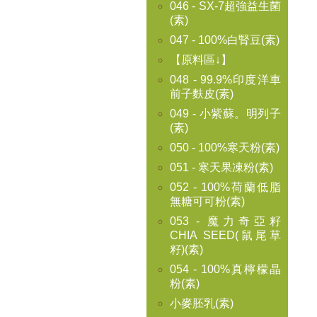
046 - SX-7超強益生菌
(素)
047 - 100%白腎豆(素)
【原料區↓】
048 - 99.9%印度洋車
前子麩皮(素)
049 - 小紫蘇。明列子
(素)
050 - 100%寒天粉(素)
051 - 寒天果凍粉(素)
052 - 100%荷蘭低脂
無糖可可粉(素)
053 - 魔力奇亞籽
CHIA SEED(鼠尾草
籽)(素)
054 - 100%真檸檬晶
粉(素)
小麥胚乳(素)