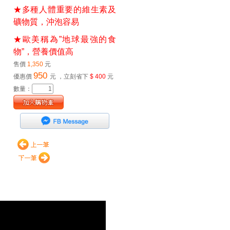
★多種人體重要的維生素及
礦物質，沖泡容易
★歐美稱為”地球最強的食
物”，營養價值高
售價
1,350
元
950
優惠價
元
，立刻省下
$ 400
元
數量：