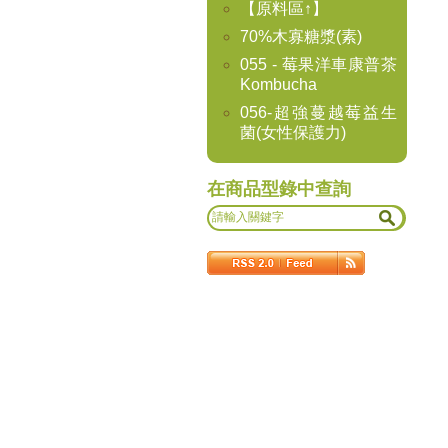
【原料區↑】
70%木寡糖漿(素)
055 - 莓果洋車康普茶
Kombucha
056-超強蔓越莓益生
菌(女性保護力)
在商品型錄中查詢