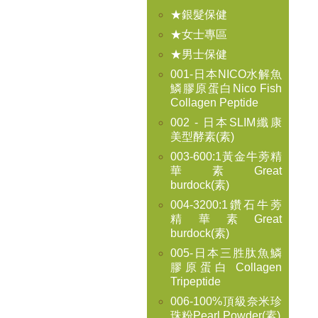
★銀髮保健
★女士專區
★男士保健
001-日本NICO水解魚
鱗膠原蛋白Nico Fish
Collagen Peptide
002 - 日本SLIM纖康
美型酵素(素)
003-600:1黃金牛蒡精
華素Great
burdock(素)
004-3200:1鑽石牛蒡
精華素Great
burdock(素)
005-日本三胜肽魚鱗
膠原蛋白 Collagen
Tripeptide
006-100%頂級奈米珍
珠粉Pearl Powder(素)