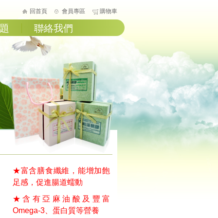
回首頁
會員專區
購物車
題
聯絡我們
★富含膳食纖維，能增加飽
足感，促進腸道蠕動
★含有亞麻油酸及豐富
Omega-3、蛋白質等營養