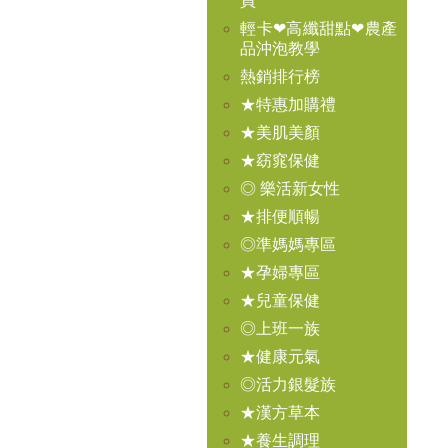
買
輕卡❤高纖甜點❤農產
品沖泡教學
熱銷排行榜
★特惠加購禮
★美肌美顏
★窈窕保健
◎ 樂活新女性
★排便順暢
◎準媽媽專區
★孕婦專區
★兒童保健
◎上班一族
★健康元氣
◎活力銀髮族
★漢方草本
★養生調理