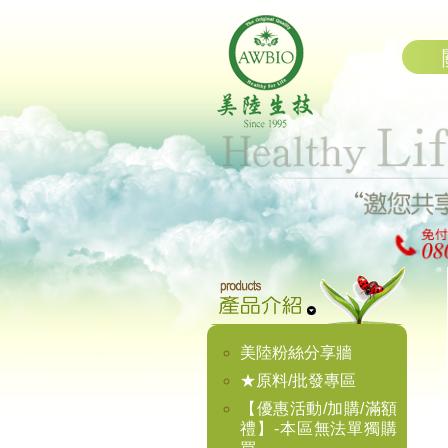
美陸粉絲分享牆
★原料/批發專區
【優惠活動/加購/滿額
禮】-本區無法單獨購