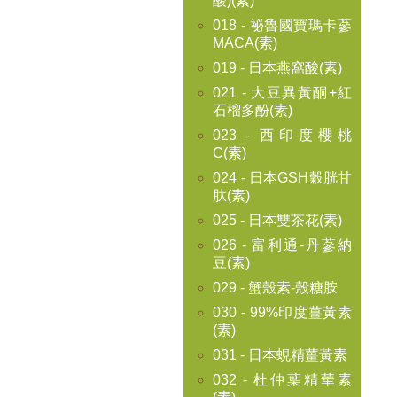
酸)(素)
018 - 祕魯國寶瑪卡蔘
MACA(素)
019 - 日本燕窩酸(素)
021 - 大豆異黃酮+紅
石榴多酚(素)
023 - 西印度櫻桃
C(素)
024 - 日本GSH穀胱甘
肽(素)
025 - 日本雙茶花(素)
026 - 富利通-丹蔘納
豆(素)
029 - 蟹殼素-殼糖胺
030 - 99%印度薑黃素
(素)
031 - 日本蜆精薑黃素
032 - 杜仲葉精華素