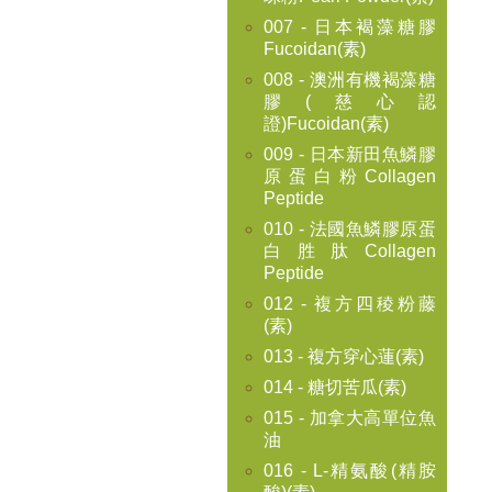
007 - 日本褐藻糖膠
Fucoidan(素)
008 - 澳洲有機褐藻糖
膠(慈心認
證)Fucoidan(素)
009 - 日本新田魚鱗膠
原蛋白粉Collagen
Peptide
010 - 法國魚鱗膠原蛋
白胜肽Collagen
Peptide
012 - 複方四稜粉藤
(素)
013 - 複方穿心蓮(素)
014 - 糖切苦瓜(素)
015 - 加拿大高單位魚
油
016 - L-精氨酸(精胺