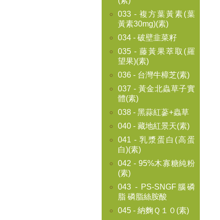
(素)
033 - 複方葉黃素(葉
黃素30mg)(素)
034 - 破壁韭菜籽
035 - 藤黃果萃取(羅
望果)(素)
036 - 台灣牛樟芝(素)
037 - 黃金北蟲草子實
體(素)
038 - 黑蒜紅蔘+蟲草
040 - 藏地紅景天(素)
041 - 乳漿蛋白(高蛋
白)(素)
042 - 95%木寡糖純粉
(素)
043 - PS-SNGF腦磷
脂 磷脂絲胺酸
045 - 納麴Ｑ１０(素)