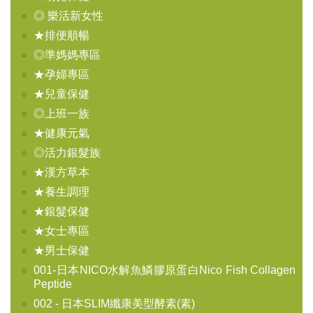
◎ 樂活新女性
★排便順暢
◎準媽媽專區
★孕婦專區
★兒童保健
◎上班一族
★健康元氣
◎活力銀髮族
★漢方草本
★養生調理
★銀髮保健
★女士專區
★男士保健
001-日本NICO水解魚鱗膠原蛋白Nico Fish Collagen
Peptide
002 - 日本SLIM纖康美型酵素(素)