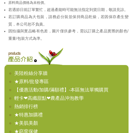
原料商品價格為未稅價。
若遇節日前訂單繁忙，超過產能時可能無法指定到貨日期，敬請見諒。
若訂購商品為大包裝，請務必分裝並保持商品乾燥，若因保存產生變
質，本公司恕不負責。
因拍攝與實品略有色差，圖片僅供參考，需以訂購之產品實際的顏色/
重量/包裝方式為準。
美陸粉絲分享牆
★原料/批發專區
【優惠活動/加購/滿額禮】-本區無法單獨購買
輕卡❤高纖甜點❤農產品沖泡教學
熱銷排行榜
★特惠加購禮
★美肌美顏
★窈窕保健