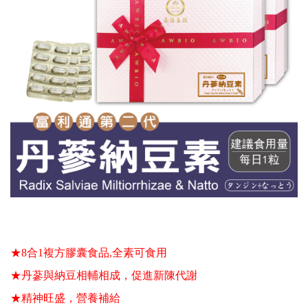
★8合1複方膠囊食品,全素可食用
★丹蔘與納豆相輔相成，
促進新陳代謝
★精神旺盛，營養補給