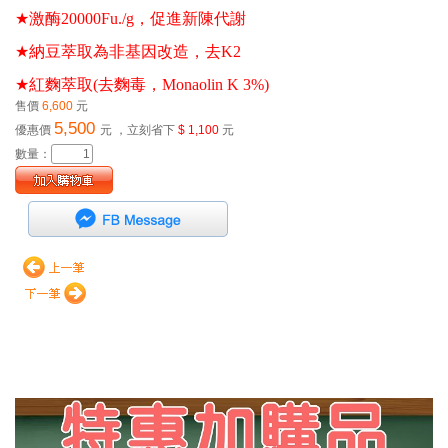
★
激酶20000Fu./g，促進新陳代謝 
★
納豆萃取為非基因改造，去K2 
★
紅麴萃取(去麴毒，Monaolin K 3%)
售價
6,600
元
5,500
優惠價
元
，立刻省下
$ 1,100
元
數量：