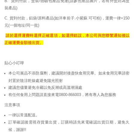
B. 貨到付款，盒裝/體驗包產品免運
(請參照產品圖片，若有外盒則為盒
裝產品)
C. 貨到付款，鋁袋/原料產品(如洋車前子.小紫蘇.可可粉)，運費一律+150
元(一個地址/同一批)
請於選擇運費時選擇正確
選項，如選擇錯誤，
本公司與您聯繫通知後以
正確
運費
金額後出貨。
貼心小叮嚀
本公司展品不添防腐劑，建議開封後盡快食用完畢。如未食用完畢請密
封置於陰涼乾燥處避免陽光照射
建議您儘量避免冷藏以免反潮或高溫潮濕處
有任何食用上問題請直接來電0800-866003，將有專人為您服務
注意事項
一律以常溫配送。
訂單確認後需視存貨量出貨，訂購時請先來電確認出貨日期，避免久
候，謝謝!!