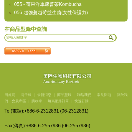
055 - 莓果洋車康普茶Kombucha
056-超強蔓越莓益生菌(女性保護力)
在商品型錄中查詢
回首頁
|
電子報
|
最新消息
|
商品型錄
|
聯絡我們
|
常見問題
|
關於我
們
會員專區
|
購物車
|
填寫網路訂單
|
快速訂購
Tel(
電話
):+886-6-2312831 (06-2312831)
Fax(
傳
真
):+886-6-2557936 (06-2557936)