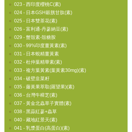
023 - 西印度櫻桃C(素)
024 - 日本GSH穀胱甘肽(素)
025 - 日本雙茶花(素)
026 - 富利通-丹蔘納豆(素)
029 - 蟹殼素-殼糖胺
030 - 99%印度薑黃素(素)
031 - 日本蜆精薑黃素
032 - 杜仲葉精華素(素)
033 - 複方葉黃素(葉黃素30mg)(素)
034 - 破壁韭菜籽
035 - 藤黃果萃取(羅望果)(素)
036 - 台灣牛樟芝(素)
037 - 黃金北蟲草子實體(素)
038 - 黑蒜紅蔘+蟲草
040 - 藏地紅景天(素)
041 - 乳漿蛋白(高蛋白)(素)