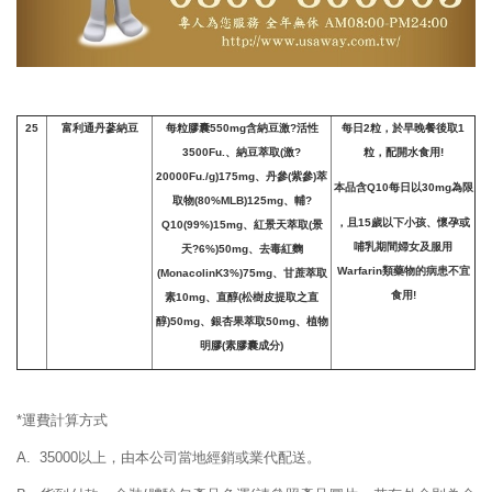
25
富利通丹蔘納豆
每粒膠囊550mg含納豆激?活性
每日2粒，於早晚餐後取1
3500Fu.、納豆萃取(激?
粒，配開水食用!
20000Fu./g)175mg、丹參(紫參)萃
本品含Q10每日以30mg為限
取物(80%MLB)125mg、輔?
，且15歲以下小孩、懷孕或
Q10(99%)15mg、紅景天萃取(景
哺乳期間婦女及服用
天?6%)50mg、去毒紅麴
Warfarin類藥物的病患不宜
(MonacolinK3%)75mg、甘蔗萃取
食用!
素10mg、直醇(松樹皮提取之直
醇)50mg、銀杏果萃取50mg、植物
明膠(素膠囊成分)
*運費計算方式
A. 35000以上，由本公司當地經銷或業代配送。