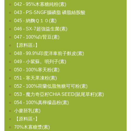
042 - 95%木寡糖純粉(素)
043 - PS-SNGF腦磷脂 磷脂絲胺酸
045 - 納麴Ｑ１０(素)
046 - SX-7超強益生菌(素)
047 - 100%白腎豆(素)
【原料區↓】
048 - 99.9%印度洋車前子麩皮(素)
049 - 小紫蘇。明列子(素)
050 - 100%寒天粉(素)
051 - 寒天果凍粉(素)
052 - 100%荷蘭低脂無糖可可粉(素)
053 - 魔力奇亞籽CHIA SEED(鼠尾草籽)(素)
054 - 100%真檸檬晶粉(素)
小麥胚乳(素)
【原料區↑】
70%木寡糖漿(素)