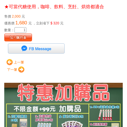
★可當代糖使用，咖啡、飲料、烹飪、烘焙都適合
售價
2,000
元
1,680
優惠價
元
，立刻省下
$ 320
元
數量：