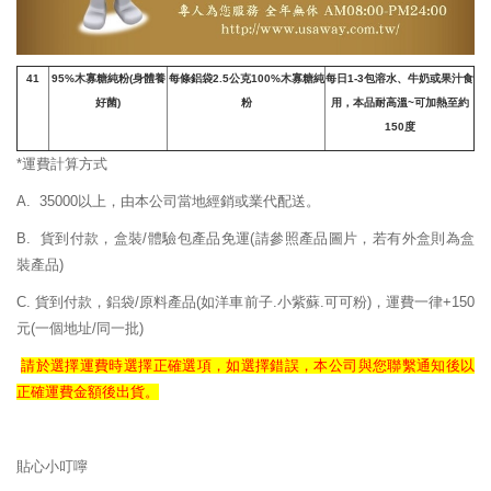
41
95%
木寡糖純粉
(
身體養
每條鋁袋2.5公克100%木寡糖純
每日1-3包溶水、牛奶或果汁食
好菌
)
粉
用，本品耐高溫~可加熱至約
150度
*運費計算方式
A. 35000以上，由本公司當地經銷或業代配送。
B. 貨到付款，盒裝/體驗包產品免運
(請參照產品圖片，若有外盒則為盒
裝產品)
C. 貨到付款，鋁袋/原料產品(如洋車前子.小紫蘇.可可粉)，運費一律+150
元(一個地址/同一批)
請於選擇運費時選擇正確
選項，如選擇錯誤，
本公司與您聯繫通知後以
正確
運費
金額後出貨。
貼心小叮嚀