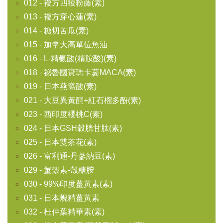
012 - 複方四稜粉藤(素)
013 - 複方穿心蓮(素)
014 - 糖切苦瓜(素)
015 - 加拿大高單位魚油
016 - L-精氨酸(精胺酸)(素)
018 - 祕魯國寶瑪卡蔘MACA(素)
019 - 日本燕窩酸(素)
021 - 大豆異黃酮+紅石榴多酚(素)
023 - 西印度櫻桃C(素)
024 - 日本GSH穀胱甘肽(素)
025 - 日本雙茶花(素)
026 - 富利通-丹蔘納豆(素)
029 - 蟹殼素-殼糖胺
030 - 99%印度薑黃素(素)
031 - 日本蜆精薑黃素
032 - 杜仲葉精華素(素)