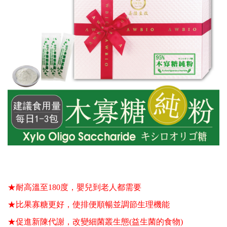
★耐高溫至180度，嬰兒到老人都需要
★比果寡糖更好，使排便順暢並調節生理機能
★促進新陳代謝，改變細菌叢生態(益生菌的食物)