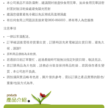
本公司展品不添防腐劑，建議開封後盡快食用完畢。如未食用完畢請密
封置於陰涼乾燥處避免陽光照射
建議您儘量避免冷藏以免反潮或高溫潮濕處
有任何食用上問題請直接來電0800-866003，將有專人為您服務
注意事項
一律以常溫配送。
訂單確認後需視存貨量出貨，訂購時請先來電確認出貨日期，避免久
候，謝謝!!
原料商品價格為未稅價。
若遇節日前訂單繁忙，超過產能時可能無法指定到貨日期，敬請見諒。
若訂購商品為大包裝，請務必分裝並保持商品乾燥，若因保存產生變
質，本公司恕不負責。
因拍攝與實品略有色差，圖片僅供參考，需以訂購之產品實際的顏色/
重量/包裝方式為準。