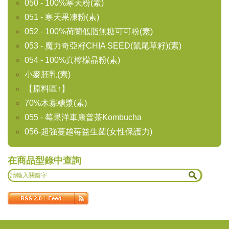
050 - 100%寒天粉(素)
051 - 寒天果凍粉(素)
052 - 100%荷蘭低脂無糖可可粉(素)
053 - 魔力奇亞籽CHIA SEED(鼠尾草籽)(素)
054 - 100%真檸檬晶粉(素)
小麥胚乳(素)
【原料區↑】
70%木寡糖漿(素)
055 - 莓果洋車康普茶Kombucha
056-超強蔓越莓益生菌(女性保護力)
在商品型錄中查詢