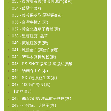
033 - 複方葉黃素(葉黃素30mg)(素)
034 - 破壁韭菜籽
035 - 藤黃果萃取(羅望果)(素)
036 - 台灣牛樟芝(素)
037 - 黃金北蟲草子實體(素)
038 - 黑蒜紅蔘+蟲草
040 - 藏地紅景天(素)
041 - 乳漿蛋白(高蛋白)(素)
042 - 95%木寡糖純粉(素)
043 - PS-SNGF腦磷脂 磷脂絲胺酸
045 - 納麴Ｑ１０(素)
046 - SX-7超強益生菌(素)
047 - 100%白腎豆(素)
【原料區↓】
048 - 99.9%印度洋車前子麩皮(素)
049 - 小紫蘇。明列子(素)