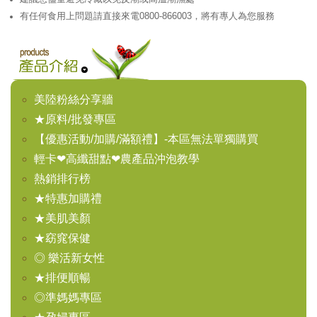
有任何食用上問題請直接來電0800-866003，將有專人為您服務
美陸粉絲分享牆
★原料/批發專區
【優惠活動/加購/滿額禮】-本區無法單獨購買
輕卡❤高纖甜點❤農產品沖泡教學
熱銷排行榜
★特惠加購禮
★美肌美顏
★窈窕保健
◎ 樂活新女性
★排便順暢
◎準媽媽專區