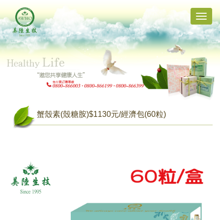
Toggle
naviga
蟹殼素(殼糖胺)$1130元/經濟包(60粒)