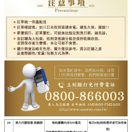
28
第六代蟹殼素
-
殼糖胺
每粒膠囊內含500毫克
每日6粒(特殊需求者可加倍食
用)