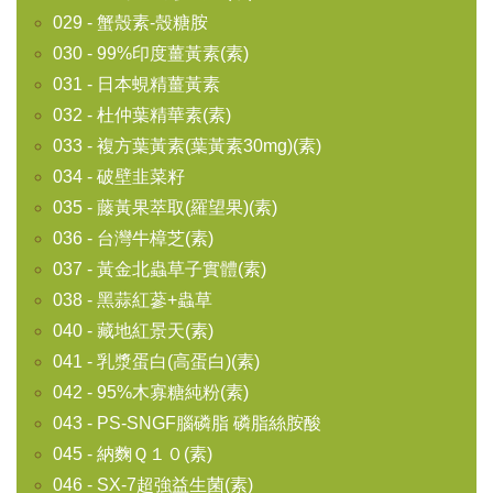
029 - 蟹殼素-殼糖胺
030 - 99%印度薑黃素(素)
031 - 日本蜆精薑黃素
032 - 杜仲葉精華素(素)
033 - 複方葉黃素(葉黃素30mg)(素)
034 - 破壁韭菜籽
035 - 藤黃果萃取(羅望果)(素)
036 - 台灣牛樟芝(素)
037 - 黃金北蟲草子實體(素)
038 - 黑蒜紅蔘+蟲草
040 - 藏地紅景天(素)
041 - 乳漿蛋白(高蛋白)(素)
042 - 95%木寡糖純粉(素)
043 - PS-SNGF腦磷脂 磷脂絲胺酸
045 - 納麴Ｑ１０(素)
046 - SX-7超強益生菌(素)