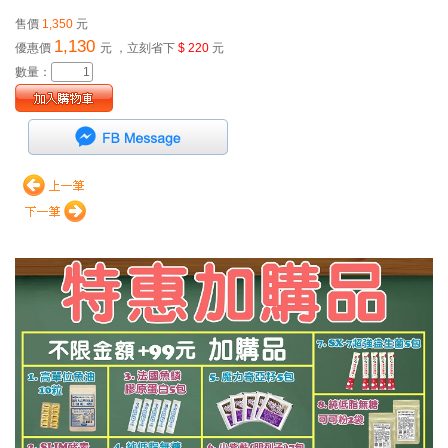
售價
1,350
元
1,130
優惠價
元
，立刻省下
$ 220
元
數量：