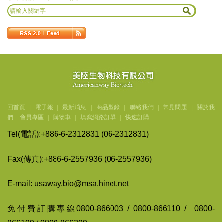
回首頁
|
電子報
|
最新消息
|
商品型錄
|
聯絡我們
|
常見問題
|
關於我
們
會員專區
|
購物車
|
填寫網路訂單
|
快速訂購
Tel(
電話
):+886-6-2312831 (06-2312831)
Fax(
傳
真
):+886-6-2557936 (06-2557936)
E-mail: usaway.bio@msa.hinet.net
免付費訂購專線
0800-866003 / 0800-866110 / 0800-