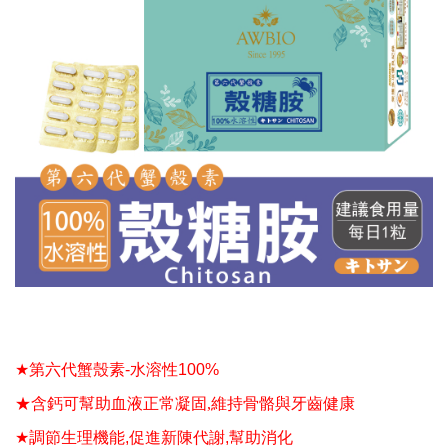
★
第六代蟹殼素
-
水溶性
100%
★含鈣可幫助血液正常凝固
,
維持骨骼與牙齒健康
★
調節生理機能
,
促進新陳代謝
,
幫助消化