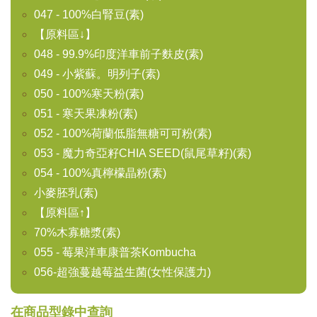
047 - 100%白腎豆(素)
【原料區↓】
048 - 99.9%印度洋車前子麩皮(素)
049 - 小紫蘇。明列子(素)
050 - 100%寒天粉(素)
051 - 寒天果凍粉(素)
052 - 100%荷蘭低脂無糖可可粉(素)
053 - 魔力奇亞籽CHIA SEED(鼠尾草籽)(素)
054 - 100%真檸檬晶粉(素)
小麥胚乳(素)
【原料區↑】
70%木寡糖漿(素)
055 - 莓果洋車康普茶Kombucha
056-超強蔓越莓益生菌(女性保護力)
在商品型錄中查詢