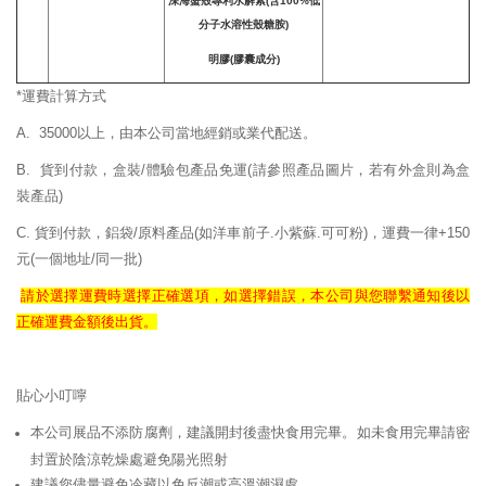
深海蟹殼專利水解素(含100%低
分子水溶性殼糖胺)
明膠(膠囊成分)
*運費計算方式
A. 35000以上，由本公司當地經銷或業代配送。
B. 貨到付款，盒裝/體驗包產品免運
(請參照產品圖片，若有外盒則為盒
裝產品)
C. 貨到付款，鋁袋/原料產品(如洋車前子.小紫蘇.可可粉)，運費一律+150
元(一個地址/同一批)
請於選擇運費時選擇正確
選項，如選擇錯誤，
本公司與您聯繫通知後以
正確
運費
金額後出貨。
貼心小叮嚀
本公司展品不添防腐劑，建議開封後盡快食用完畢。如未食用完畢請密
封置於陰涼乾燥處避免陽光照射
建議您儘量避免冷藏以免反潮或高溫潮濕處