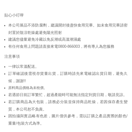
貼心小叮嚀
本公司展品不添防腐劑，建議開封後盡快食用完畢。如未食用完畢請密
封置於陰涼乾燥處避免陽光照射
建議您儘量避免冷藏以免反潮或高溫潮濕處
有任何食用上問題請直接來電0800-866003，將有專人為您服務
注意事項
一律以常溫配送。
訂單確認後需視存貨量出貨，訂購時請先來電確認出貨日期，避免久
候，謝謝!!
原料商品價格為未稅價。
若遇節日前訂單繁忙，超過產能時可能無法指定到貨日期，敬請見諒。
若訂購商品為大包裝，請務必分裝並保持商品乾燥，若因保存產生變
質，本公司恕不負責。
因拍攝與實品略有色差，圖片僅供參考，需以訂購之產品實際的顏色/
重量/包裝方式為準。