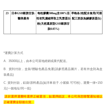
23
日本
GSH
穀胱甘肽-
每粒膠囊500mg含100%活
早晚各2粒配水食用(可搭
醫美最夯
性初乳濃縮萃取之乳漿蛋白
配三胜肽魚鱗膠原蛋白)
粉(天然還原型GSH穀胱甘
肽0.05%)
*運費計算方式
A. 35000以上，由本公司當地經銷或業代配送。
B. 貨到付款，盒裝/體驗包產品免運
(請參照產品圖片，若有外盒則為盒
裝產品)
C. 貨到付款，鋁袋/原料產品(如洋車前子.小紫蘇.可可粉)，運費一律+150
元(一個地址/同一批)
請於選擇運費時選擇正確
選項，如選擇錯誤，
本公司與您聯繫通知後以
正確
運費
金額後出貨。