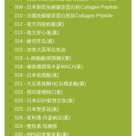
009 - 日本新田魚鱗膠原蛋白粉Collagen Peptide
010 - 法國魚鱗膠原蛋白胜肽Collagen Peptide
012 - 複方四稜粉藤(素)
013 - 複方穿心蓮(素)
014 - 糖切苦瓜(素)
015 - 加拿大高單位魚油
016 - L-精氨酸(精胺酸)(素)
018 - 祕魯國寶瑪卡蔘MACA(素)
019 - 日本燕窩酸(素)
021 - 大豆異黃酮+紅石榴多酚(素)
023 - 西印度櫻桃C(素)
024 - 日本GSH穀胱甘肽(素)
025 - 日本雙茶花(素)
026 - 富利通-丹蔘納豆(素)
029 - 蟹殼素-殼糖胺
030 - 99%印度薑黃素(素)