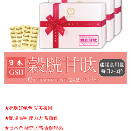
★亮顏好氣色
.
愛美御用
★艷陽高照
壓力大
常熬夜
★日本產
極究水感
素顏靚亮