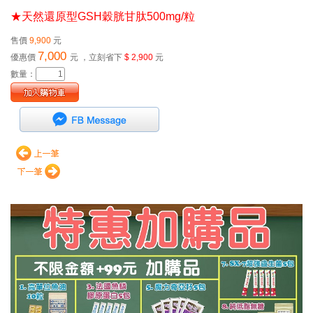
★
天然還原型
GSH
穀胱甘肽
500m
g/
粒
售價
9,900
元
7,000
優惠價
元
，立刻省下
$ 2,900
元
數量：