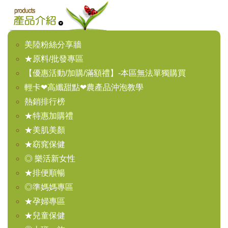
美陸粉絲分享牆
★原料/批發專區
【優惠活動/加購/滿額禮】-本區無法單獨購買
輕卡❤高纖甜點❤農產品沖泡教學
熱銷排行榜
★特惠加購禮
★美肌美顏
★窈窕保健
◎ 樂活新女性
★排便順暢
◎準媽媽專區
★孕婦專區
★兒童保健