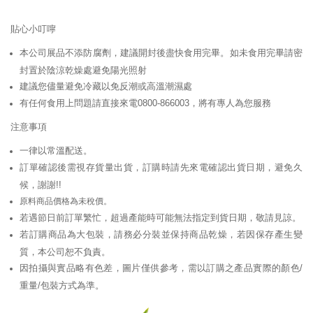
貼心小叮嚀
本公司展品不添防腐劑，建議開封後盡快食用完畢。如未食用完畢請密
封置於陰涼乾燥處避免陽光照射
建議您儘量避免冷藏以免反潮或高溫潮濕處
有任何食用上問題請直接來電0800-866003，將有專人為您服務
注意事項
一律以常溫配送。
訂單確認後需視存貨量出貨，訂購時請先來電確認出貨日期，避免久
候，謝謝!!
原料商品價格為未稅價。
若遇節日前訂單繁忙，超過產能時可能無法指定到貨日期，敬請見諒。
若訂購商品為大包裝，請務必分裝並保持商品乾燥，若因保存產生變
質，本公司恕不負責。
因拍攝與實品略有色差，圖片僅供參考，需以訂購之產品實際的顏色/
重量/包裝方式為準。