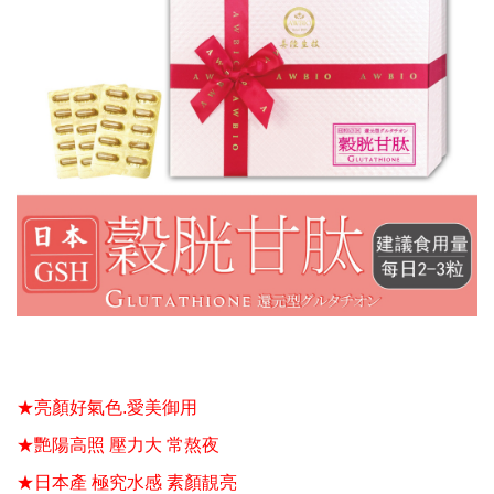
★亮顏好氣色
.
愛美御用
★艷陽高照
壓力大
常熬夜
★日本產
極究水感
素顏靚亮