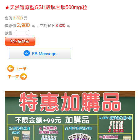
★
天然還原型
GSH
穀胱甘肽
500m
g/
粒
售價
3,300
元
2,980
優惠價
元
，立刻省下
$ 320
元
數量：