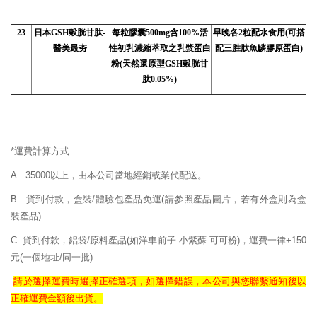
23
日本
GSH
穀胱甘肽-
每粒膠囊500mg含100%活
早晚各2粒配水食用(可搭
醫美最夯
性初乳濃縮萃取之乳漿蛋白
配三胜肽魚鱗膠原蛋白)
粉(天然還原型GSH穀胱甘
肽0.05%)
*運費計算方式
A. 35000以上，由本公司當地經銷或業代配送。
B. 貨到付款，盒裝/體驗包產品免運
(請參照產品圖片，若有外盒則為盒
裝產品)
C. 貨到付款，鋁袋/原料產品(如洋車前子.小紫蘇.可可粉)，運費一律+150
元(一個地址/同一批)
請於選擇運費時選擇正確
選項，如選擇錯誤，
本公司與您聯繫通知後以
正確
運費
金額後出貨。