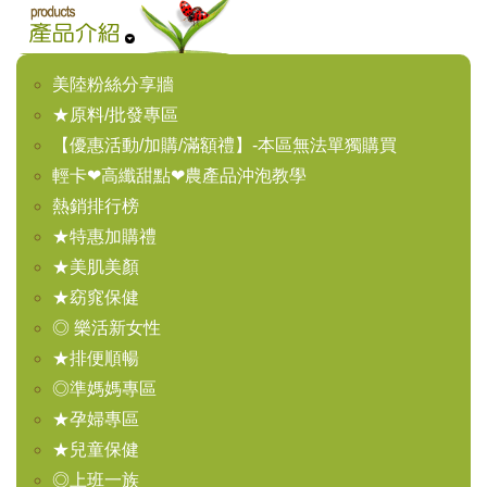
美陸粉絲分享牆
★原料/批發專區
【優惠活動/加購/滿額禮】-本區無法單獨購買
輕卡❤高纖甜點❤農產品沖泡教學
熱銷排行榜
★特惠加購禮
★美肌美顏
★窈窕保健
◎ 樂活新女性
★排便順暢
◎準媽媽專區
★孕婦專區
★兒童保健
◎上班一族