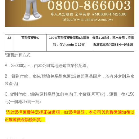
22
西印度櫻桃
C
100%
西印度櫻桃萃取(水溶造
每日1-2鋁袋，溶水食用，克搭
粒；含Vitamin-C 15%)
配膠原三胜?或GSH一起食用
*運費計算方式
A. 35000以上，由本公司當地經銷或業代配送。
B. 貨到付款，盒裝/體驗包產品免運
(請參照產品圖片，若有外盒則為盒
裝產品)
C. 貨到付款，鋁袋/原料產品(如洋車前子.小紫蘇.可可粉)，運費一律+150
元(一個地址/同一批)
請於選擇運費時選擇正確
選項，如選擇錯誤，
本公司與您聯繫通知後以
正確
運費
金額後出貨。