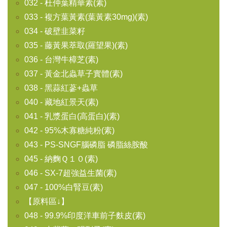
032 - 杜仲葉精華素(素)
033 - 複方葉黃素(葉黃素30mg)(素)
034 - 破壁韭菜籽
035 - 藤黃果萃取(羅望果)(素)
036 - 台灣牛樟芝(素)
037 - 黃金北蟲草子實體(素)
038 - 黑蒜紅蔘+蟲草
040 - 藏地紅景天(素)
041 - 乳漿蛋白(高蛋白)(素)
042 - 95%木寡糖純粉(素)
043 - PS-SNGF腦磷脂 磷脂絲胺酸
045 - 納麴Ｑ１０(素)
046 - SX-7超強益生菌(素)
047 - 100%白腎豆(素)
【原料區↓】
048 - 99.9%印度洋車前子麩皮(素)