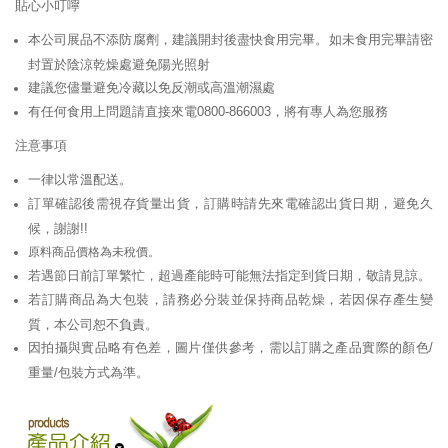
貼心小叮嚀
本公司展品不添防腐劑，建議開封後盡快食用完畢。如未食用完畢請密
封置於陰涼乾燥處避免陽光照射
建議您儘量避免冷藏以免反潮或高溫潮濕處
有任何食用上問題請直接來電0800-866003，將有專人為您服務
注意事項
一律以常溫配送。
訂單確認後需視存貨量出貨，訂購時請先來電確認出貨日期，避免久
候，謝謝!!
原料商品價格為未稅價。
若遇節日前訂單繁忙，超過產能時可能無法指定到貨日期，敬請見諒。
若訂購商品為大包裝，請務必分裝並保持商品乾燥，若因保存產生變
質，本公司恕不負責。
因拍攝與實品略有色差，圖片僅供參考，需以訂購之產品實際的顏色/
重量/包裝方式為準。