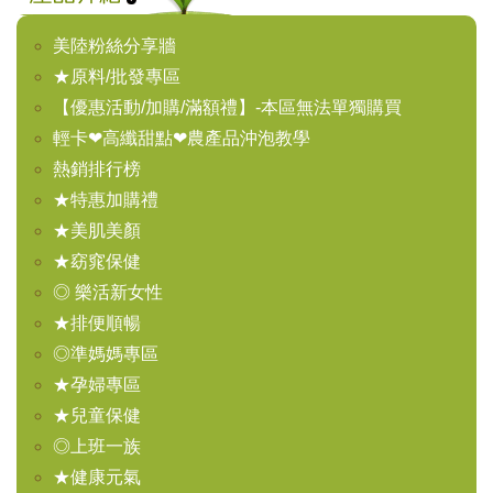
美陸粉絲分享牆
★原料/批發專區
【優惠活動/加購/滿額禮】-本區無法單獨購買
輕卡❤高纖甜點❤農產品沖泡教學
熱銷排行榜
★特惠加購禮
★美肌美顏
★窈窕保健
◎ 樂活新女性
★排便順暢
◎準媽媽專區
★孕婦專區
★兒童保健
◎上班一族
★健康元氣