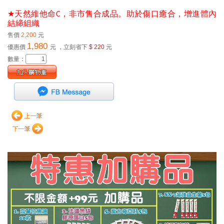
★
天然維他命C，非市售合成品。助於傷口癒合，增進體內
結締組織
售價
2,200
元
1,980
優惠價
元
，立刻省下
$ 220
元
數量：