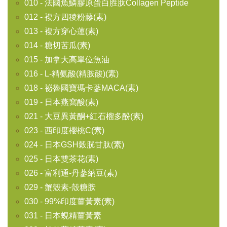
010 - 法國魚鱗膠原蛋白胜肽Collagen Peptide
012 - 複方四稜粉藤(素)
013 - 複方穿心蓮(素)
014 - 糖切苦瓜(素)
015 - 加拿大高單位魚油
016 - L-精氨酸(精胺酸)(素)
018 - 祕魯國寶瑪卡蔘MACA(素)
019 - 日本燕窩酸(素)
021 - 大豆異黃酮+紅石榴多酚(素)
023 - 西印度櫻桃C(素)
024 - 日本GSH穀胱甘肽(素)
025 - 日本雙茶花(素)
026 - 富利通-丹蔘納豆(素)
029 - 蟹殼素-殼糖胺
030 - 99%印度薑黃素(素)
031 - 日本蜆精薑黃素