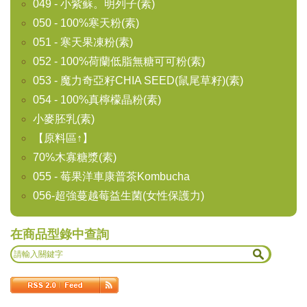
049 - 小紫蘇。明列子(素)
050 - 100%寒天粉(素)
051 - 寒天果凍粉(素)
052 - 100%荷蘭低脂無糖可可粉(素)
053 - 魔力奇亞籽CHIA SEED(鼠尾草籽)(素)
054 - 100%真檸檬晶粉(素)
小麥胚乳(素)
【原料區↑】
70%木寡糖漿(素)
055 - 莓果洋車康普茶Kombucha
056-超強蔓越莓益生菌(女性保護力)
在商品型錄中查詢