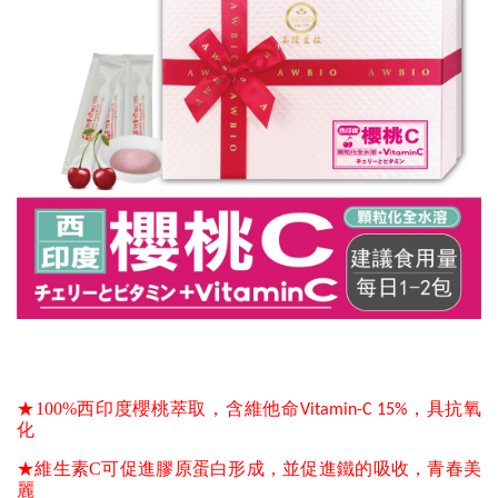
★100%西印度櫻桃萃取，
含維他命Vitamin-C 15%，具抗氧
化
★維生素C可
促進膠原蛋白形成，並促進鐵的吸收，青春美
麗