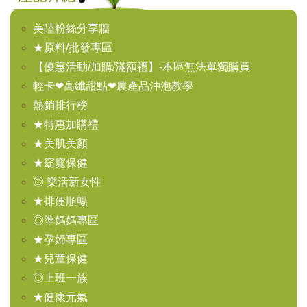
美陸粉絲分享牆
★原料/批發專區
【優惠活動/加購/滿額禮】-本區無法單獨購買
輕卡❤高纖甜點❤農產品沖泡教學
熱銷排行榜
★特惠加購禮
★美肌美顏
★窈窕保健
◎ 樂活新女性
★排便順暢
◎準媽媽專區
★孕婦專區
★兒童保健
◎上班一族
★健康元氣