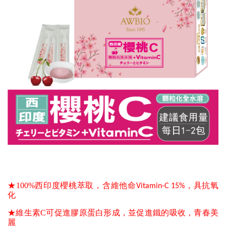
★100%西印度櫻桃萃取，
含維他命Vitamin-C 15%，具抗氧
化
★維生素C可
促進膠原蛋白形成，並促進鐵的吸收，青春美
麗