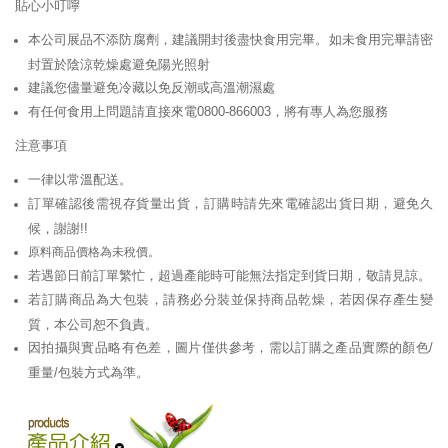
貼心小叮嚀
本公司展品不添防腐劑，建議開封後盡快食用完畢。如未食用完畢請密
封置於陰涼乾燥處避免陽光照射
建議您儘量避免冷藏以免反潮或高溫潮濕處
有任何食用上問題請直接來電0800-866003，將有專人為您服務
注意事項
一律以常溫配送。
訂單確認後需視存貨量出貨，訂購時請先來電確認出貨日期，避免久
候，謝謝!!
原料商品價格為未稅價。
若遇節日前訂單繁忙，超過產能時可能無法指定到貨日期，敬請見諒。
若訂購商品為大包裝，請務必分裝並保持商品乾燥，若因保存產生變
質，本公司恕不負責。
因拍攝與實品略有色差，圖片僅供參考，需以訂購之產品實際的顏色/
重量/包裝方式為準。