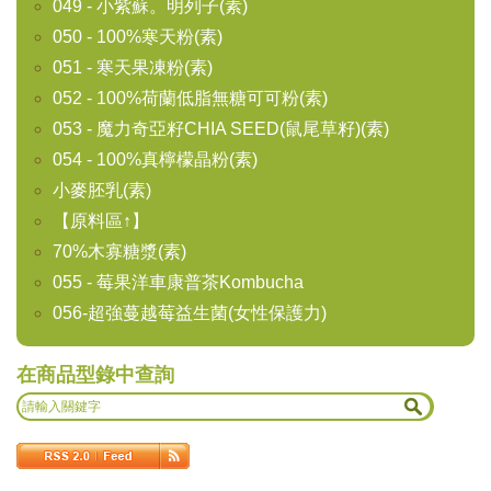
049 - 小紫蘇。明列子(素)
050 - 100%寒天粉(素)
051 - 寒天果凍粉(素)
052 - 100%荷蘭低脂無糖可可粉(素)
053 - 魔力奇亞籽CHIA SEED(鼠尾草籽)(素)
054 - 100%真檸檬晶粉(素)
小麥胚乳(素)
【原料區↑】
70%木寡糖漿(素)
055 - 莓果洋車康普茶Kombucha
056-超強蔓越莓益生菌(女性保護力)
在商品型錄中查詢