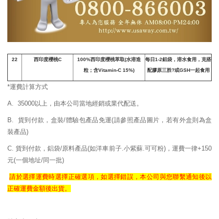
22
西印度櫻桃
C
100%
西印度櫻桃萃取(水溶造
每日1-2鋁袋，溶水食用，克搭
粒；含Vitamin-C 15%)
配膠原三胜?或GSH一起食用
*運費計算方式
A. 35000以上，由本公司當地經銷或業代配送。
B. 貨到付款，盒裝/體驗包產品免運
(請參照產品圖片，若有外盒則為盒
裝產品)
C. 貨到付款，鋁袋/原料產品(如洋車前子.小紫蘇.可可粉)，運費一律+150
元(一個地址/同一批)
請於選擇運費時選擇正確
選項，如選擇錯誤，
本公司與您聯繫通知後以
正確
運費
金額後出貨。