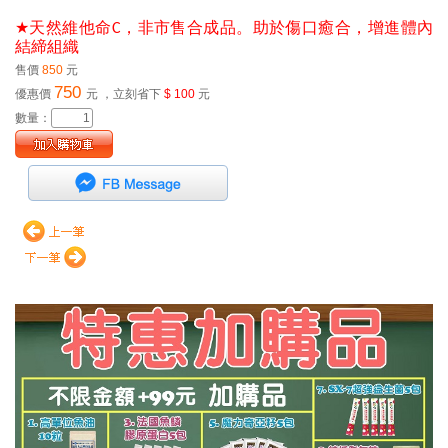
★
天然維他命C，非市售合成品。助於傷口癒合，增進體內
結締組織
售價
850
元
750
優惠價
元
，立刻省下
$ 100
元
數量：