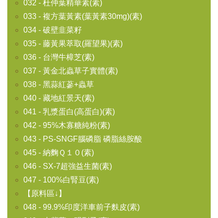
032 - 杜仲葉精華素(素)
033 - 複方葉黃素(葉黃素30mg)(素)
034 - 破壁韭菜籽
035 - 藤黃果萃取(羅望果)(素)
036 - 台灣牛樟芝(素)
037 - 黃金北蟲草子實體(素)
038 - 黑蒜紅蔘+蟲草
040 - 藏地紅景天(素)
041 - 乳漿蛋白(高蛋白)(素)
042 - 95%木寡糖純粉(素)
043 - PS-SNGF腦磷脂 磷脂絲胺酸
045 - 納麴Ｑ１０(素)
046 - SX-7超強益生菌(素)
047 - 100%白腎豆(素)
【原料區↓】
048 - 99.9%印度洋車前子麩皮(素)