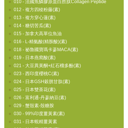
010 - 法國魚鱗膠原蛋白胜肽Collagen Peptide
012 - 複方四稜粉藤(素)
013 - 複方穿心蓮(素)
014 - 糖切苦瓜(素)
015 - 加拿大高單位魚油
016 - L-精氨酸(精胺酸)(素)
018 - 祕魯國寶瑪卡蔘MACA(素)
019 - 日本燕窩酸(素)
021 - 大豆異黃酮+紅石榴多酚(素)
023 - 西印度櫻桃C(素)
024 - 日本GSH穀胱甘肽(素)
025 - 日本雙茶花(素)
026 - 富利通-丹蔘納豆(素)
029 - 蟹殼素-殼糖胺
030 - 99%印度薑黃素(素)
031 - 日本蜆精薑黃素