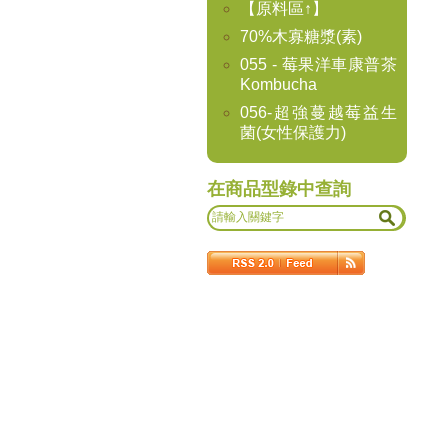
【原料區↑】
70%木寡糖漿(素)
055 - 莓果洋車康普茶
Kombucha
056-超強蔓越莓益生
菌(女性保護力)
在商品型錄中查詢