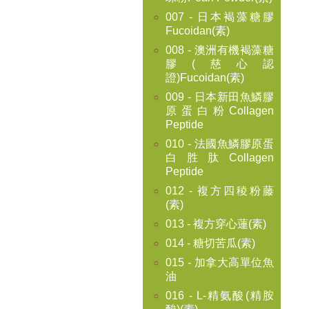
007 - 日本褐藻糖膠
Fucoidan(素)
008 - 澳洲有機褐藻糖
膠(慈心認
證)Fucoidan(素)
009 - 日本新田魚鱗膠
原蛋白粉Collagen
Peptide
010 - 法國魚鱗膠原蛋
白胜肽Collagen
Peptide
012 - 複方四稜粉藤
(素)
013 - 複方穿心蓮(素)
014 - 糖切苦瓜(素)
015 - 加拿大高單位魚
油
016 - L-精氨酸(精胺