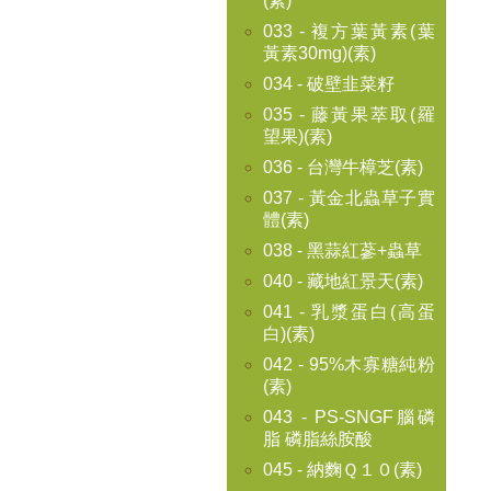
(素)
033 - 複方葉黃素(葉
黃素30mg)(素)
034 - 破壁韭菜籽
035 - 藤黃果萃取(羅
望果)(素)
036 - 台灣牛樟芝(素)
037 - 黃金北蟲草子實
體(素)
038 - 黑蒜紅蔘+蟲草
040 - 藏地紅景天(素)
041 - 乳漿蛋白(高蛋
白)(素)
042 - 95%木寡糖純粉
(素)
043 - PS-SNGF腦磷
脂 磷脂絲胺酸
045 - 納麴Ｑ１０(素)