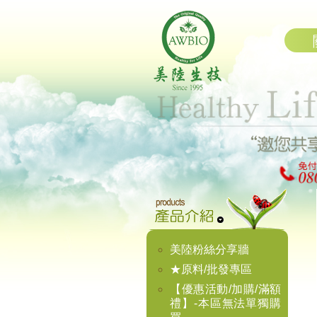
美陸粉絲分享牆
★原料/批發專區
【優惠活動/加購/滿額
禮】-本區無法單獨購