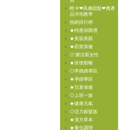
買
輕卡❤高纖甜點❤農產
品沖泡教學
熱銷排行榜
★特惠加購禮
★美肌美顏
★窈窕保健
◎ 樂活新女性
★排便順暢
◎準媽媽專區
★孕婦專區
★兒童保健
◎上班一族
★健康元氣
◎活力銀髮族
★漢方草本
★養生調理