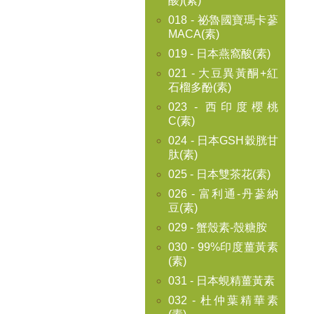
酸)(素)
018 - 祕魯國寶瑪卡蔘
MACA(素)
019 - 日本燕窩酸(素)
021 - 大豆異黃酮+紅
石榴多酚(素)
023 - 西印度櫻桃
C(素)
024 - 日本GSH穀胱甘
肽(素)
025 - 日本雙茶花(素)
026 - 富利通-丹蔘納
豆(素)
029 - 蟹殼素-殼糖胺
030 - 99%印度薑黃素
(素)
031 - 日本蜆精薑黃素
032 - 杜仲葉精華素