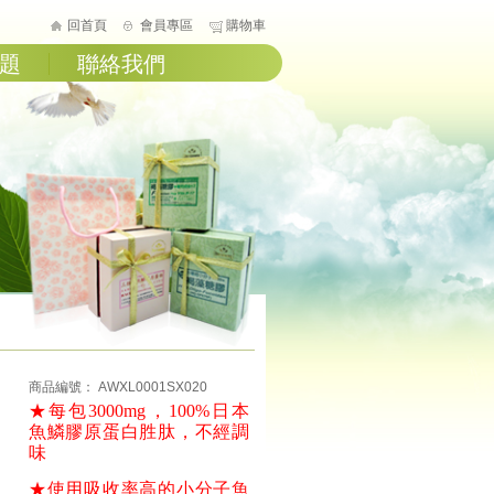
回首頁
會員專區
購物車
題
聯絡我們
商品編號： AWXL0001SX020
★每包3000mg，100%日本
魚鱗膠原蛋白胜肽
，不經調
味
★使用吸收率高的小分子魚