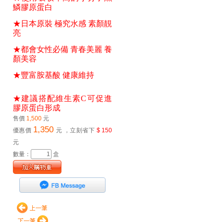
鱗膠原蛋白 
★日本原裝 極究水感 素顏靚
亮 
★都會女性必備 青春美麗 養
顏美容 
★豐富胺基酸 健康維持 
★建議搭配維生素C可促進
膠原蛋白形成
售價
1,500
元
1,350
優惠價
元
，立刻省下
$ 150
元
數量：
盒