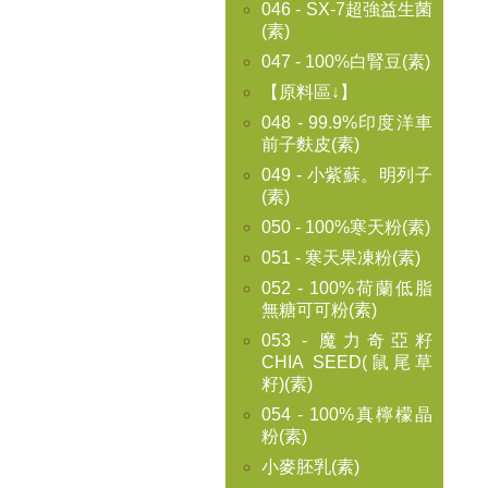
046 - SX-7超強益生菌
(素)
047 - 100%白腎豆(素)
【原料區↓】
048 - 99.9%印度洋車
前子麩皮(素)
049 - 小紫蘇。明列子
(素)
050 - 100%寒天粉(素)
051 - 寒天果凍粉(素)
052 - 100%荷蘭低脂
無糖可可粉(素)
053 - 魔力奇亞籽
CHIA SEED(鼠尾草
籽)(素)
054 - 100%真檸檬晶
粉(素)
小麥胚乳(素)