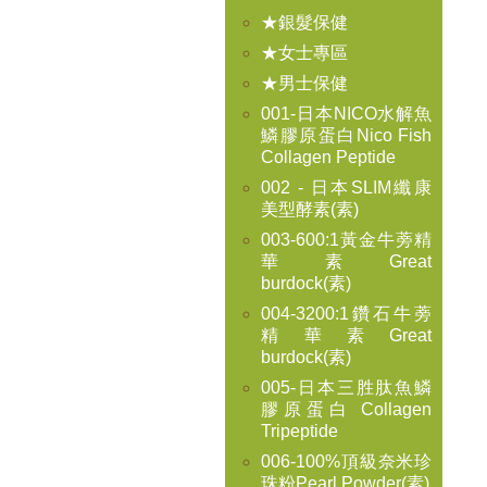
★銀髮保健
★女士專區
★男士保健
001-日本NICO水解魚
鱗膠原蛋白Nico Fish
Collagen Peptide
002 - 日本SLIM纖康
美型酵素(素)
003-600:1黃金牛蒡精
華素Great
burdock(素)
004-3200:1鑽石牛蒡
精華素Great
burdock(素)
005-日本三胜肽魚鱗
膠原蛋白 Collagen
Tripeptide
006-100%頂級奈米珍
珠粉Pearl Powder(素)