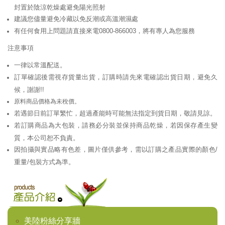
封置於陰涼乾燥處避免陽光照射
建議您儘量避免冷藏以免反潮或高溫潮濕處
有任何食用上問題請直接來電0800-866003，將有專人為您服務
注意事項
一律以常溫配送。
訂單確認後需視存貨量出貨，訂購時請先來電確認出貨日期，避免久
候，謝謝!!
原料商品價格為未稅價。
若遇節日前訂單繁忙，超過產能時可能無法指定到貨日期，敬請見諒。
若訂購商品為大包裝，請務必分裝並保持商品乾燥，若因保存產生變
質，本公司恕不負責。
因拍攝與實品略有色差，圖片僅供參考，需以訂購之產品實際的顏色/
重量/包裝方式為準。
美陸粉絲分享牆