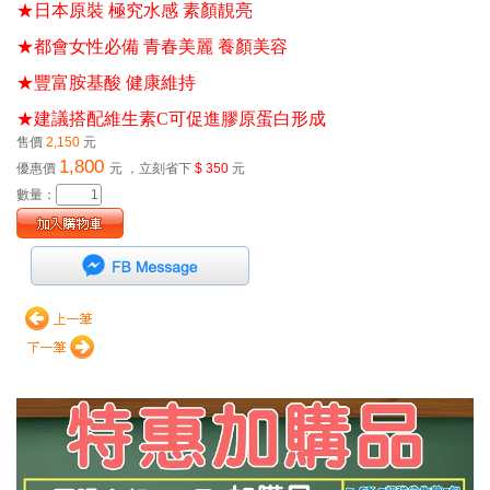
★日本原裝 極究水感 素顏靚亮 
★都會女性必備 青春美麗 養顏美容 
★豐富胺基酸 健康維持 
★建議搭配維生素C可促進膠原蛋白形成
售價
2,150
元
1,800
優惠價
元
，立刻省下
$ 350
元
數量：