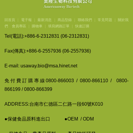
回首頁
|
電子報
|
最新消息
|
商品型錄
|
聯絡我們
|
常見問題
|
關於我
們
會員專區
|
購物車
|
填寫網路訂單
|
快速訂購
Tel(
電話
):+886-6-2312831 (06-2312831)
Fax(
傳
真
):+886-6-2557936 (06-2557936)
E-mail: usaway.bio@msa.hinet.net
免付費訂購專線
0800-866003 / 0800-866110 / 0800-
866199 / 0800-866399
ADDRESS:台南市仁德區二仁路一段60號K010
●保健食品原料進出口
●
OEM / ODM