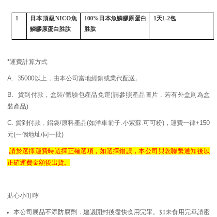
1
日本頂級
NICO
魚
100%
日本魚鱗膠原蛋白
1
天
1-2
包
鱗膠原蛋白胜肽
胜肽
*運費計算方式
A. 35000以上，由本公司當地經銷或業代配送。
B. 貨到付款，盒裝/體驗包產品免運
(請參照產品圖片，若有外盒則為盒
裝產品)
C. 貨到付款，鋁袋/原料產品(如洋車前子.小紫蘇.可可粉)，運費一律+150
元(一個地址/同一批)
請於選擇運費時選擇正確
選項，如選擇錯誤，
本公司與您聯繫通知後以
正確
運費
金額後出貨。
貼心小叮嚀
本公司展品不添防腐劑，建議開封後盡快食用完畢。如未食用完畢請密