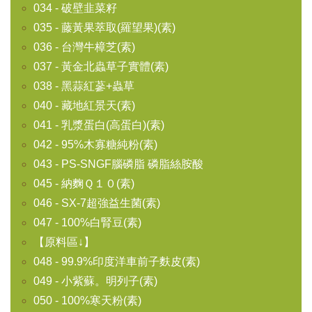
034 - 破壁韭菜籽
035 - 藤黃果萃取(羅望果)(素)
036 - 台灣牛樟芝(素)
037 - 黃金北蟲草子實體(素)
038 - 黑蒜紅蔘+蟲草
040 - 藏地紅景天(素)
041 - 乳漿蛋白(高蛋白)(素)
042 - 95%木寡糖純粉(素)
043 - PS-SNGF腦磷脂 磷脂絲胺酸
045 - 納麴Ｑ１０(素)
046 - SX-7超強益生菌(素)
047 - 100%白腎豆(素)
【原料區↓】
048 - 99.9%印度洋車前子麩皮(素)
049 - 小紫蘇。明列子(素)
050 - 100%寒天粉(素)