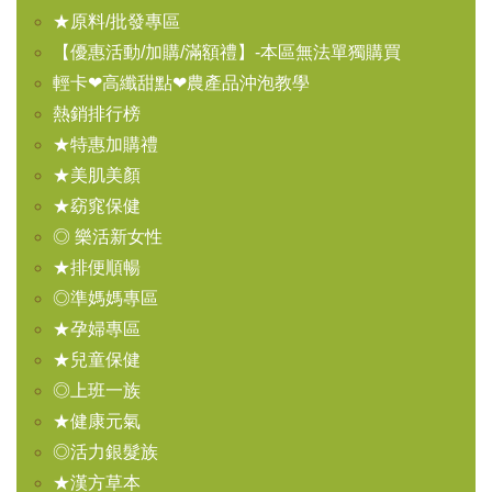
★原料/批發專區
【優惠活動/加購/滿額禮】-本區無法單獨購買
輕卡❤高纖甜點❤農產品沖泡教學
熱銷排行榜
★特惠加購禮
★美肌美顏
★窈窕保健
◎ 樂活新女性
★排便順暢
◎準媽媽專區
★孕婦專區
★兒童保健
◎上班一族
★健康元氣
◎活力銀髮族
★漢方草本