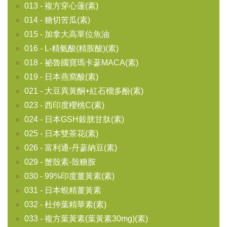
013 - 複方穿心蓮(素)
014 - 糖切苦瓜(素)
015 - 加拿大高單位魚油
016 - L-精氨酸(精胺酸)(素)
018 - 祕魯國寶瑪卡蔘MACA(素)
019 - 日本燕窩酸(素)
021 - 大豆異黃酮+紅石榴多酚(素)
023 - 西印度櫻桃C(素)
024 - 日本GSH穀胱甘肽(素)
025 - 日本雙茶花(素)
026 - 富利通-丹蔘納豆(素)
029 - 蟹殼素-殼糖胺
030 - 99%印度薑黃素(素)
031 - 日本蜆精薑黃素
032 - 杜仲葉精華素(素)
033 - 複方葉黃素(葉黃素30mg)(素)