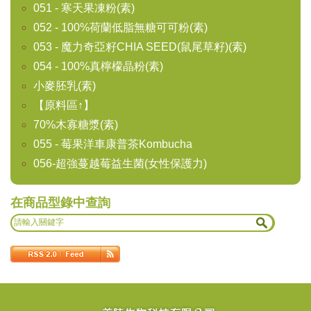
051 - 寒天果凍粉(素)
052 - 100%荷蘭低脂無糖可可粉(素)
053 - 魔力奇亞籽CHIA SEED(鼠尾草籽)(素)
054 - 100%真檸檬晶粉(素)
小麥胚乳(素)
【原料區↑】
70%木寡糖漿(素)
055 - 莓果洋車康普茶Kombucha
056-超強蔓越莓益生菌(女性保護力)
在商品型錄中查詢