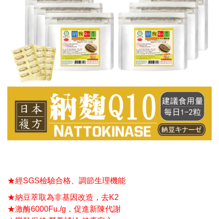
★經SGS檢驗合格、調節生理機能
★納豆萃取為非基因改造，去K2
★激酶6000Fu./g，促進新陳代謝