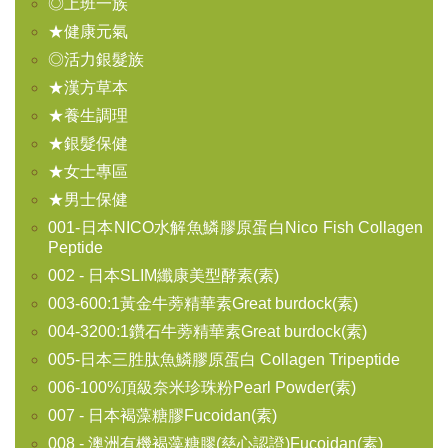
◎上班一族
★健康元氣
◎活力銀髮族
★漢方草本
★養生調理
★銀髮保健
★女士專區
★男士保健
001-日本NICO水解魚鱗膠原蛋白Nico Fish Collagen
Peptide
002 - 日本SLIM纖康美型酵素(素)
003-600:1黃金牛蒡精華素Great burdock(素)
004-3200:1鑽石牛蒡精華素Great burdock(素)
005-日本三胜肽魚鱗膠原蛋白 Collagen Tripeptide
006-100%頂級奈米珍珠粉Pearl Powder(素)
007 - 日本褐藻糖膠Fucoidan(素)
008 - 澳洲有機褐藻糖膠(慈心認證)Fucoidan(素)