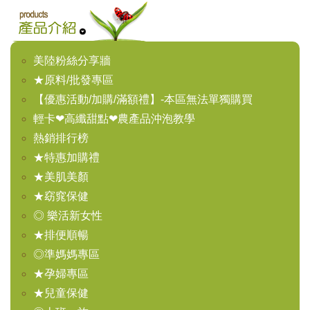
美陸粉絲分享牆
★原料/批發專區
【優惠活動/加購/滿額禮】-本區無法單獨購買
輕卡❤高纖甜點❤農產品沖泡教學
熱銷排行榜
★特惠加購禮
★美肌美顏
★窈窕保健
◎ 樂活新女性
★排便順暢
◎準媽媽專區
★孕婦專區
★兒童保健