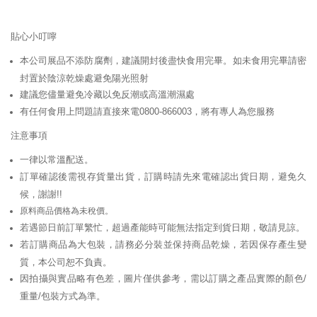
貼心小叮嚀
本公司展品不添防腐劑，建議開封後盡快食用完畢。如未食用完畢請密
封置於陰涼乾燥處避免陽光照射
建議您儘量避免冷藏以免反潮或高溫潮濕處
有任何食用上問題請直接來電0800-866003，將有專人為您服務
注意事項
一律以常溫配送。
訂單確認後需視存貨量出貨，訂購時請先來電確認出貨日期，避免久
候，謝謝!!
原料商品價格為未稅價。
若遇節日前訂單繁忙，超過產能時可能無法指定到貨日期，敬請見諒。
若訂購商品為大包裝，請務必分裝並保持商品乾燥，若因保存產生變
質，本公司恕不負責。
因拍攝與實品略有色差，圖片僅供參考，需以訂購之產品實際的顏色/
重量/包裝方式為準。