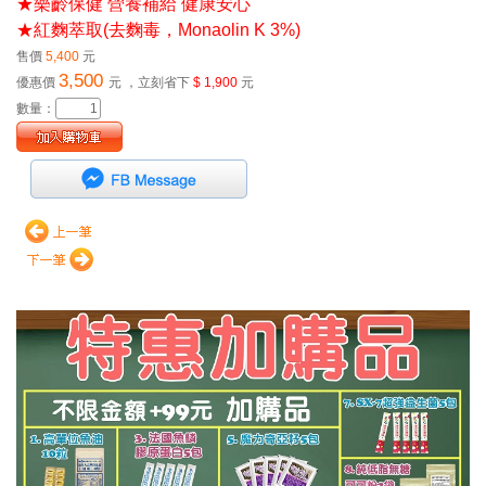
★樂齡保健 營養補給 健康安心
★紅麴萃取(去麴毒，Monaolin K 3%)
售價
5,400
元
3,500
優惠價
元
，立刻省下
$ 1,900
元
數量：