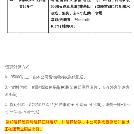
44
納麴
Q10-
長銷熱
每粒含納豆激酶活性
每日
1-2
粒、於晚餐後
賣
10
多年
6000Fu
納豆萃取
(
非基因
(
或睡前
)
取
1
粒配開水
改造、無臭、去
K2)
紅麴
食用
萃取
(
去麴毒、
Monacolin
K 3%)
輔酶
Q10
*運費計算方式
A. 35000以上，由本公司當地經銷或業代配送。
B. 貨到付款，盒裝/體驗包產品免運
(請參照產品圖片，若有外盒則為盒
裝產品)
C. 貨到付款，鋁袋/原料產品(如洋車前子.小紫蘇.可可粉)，運費一律+150
元(一個地址/同一批)
請於選擇運費時選擇正確
選項，如選擇錯誤，
本公司與您聯繫通知後以
正確
運費
金額後出貨。