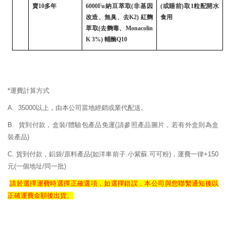
賣
10
多年
6000Fu
納豆萃取
(
非基因
(
或睡前
)
取
1
粒配開水
改造、無臭、去
K2)
紅麴
食用
萃取
(
去麴毒、
Monacolin
K 3%)
輔酶
Q10
*運費計算方式
A. 35000以上，由本公司當地經銷或業代配送。
B. 貨到付款，盒裝/體驗包產品免運
(請參照產品圖片，若有外盒則為盒
裝產品)
C. 貨到付款，鋁袋/原料產品(如洋車前子.小紫蘇.可可粉)，運費一律+150
元(一個地址/同一批)
請於選擇運費時選擇正確
選項，如選擇錯誤，
本公司與您聯繫通知後以
正確
運費
金額後出貨。