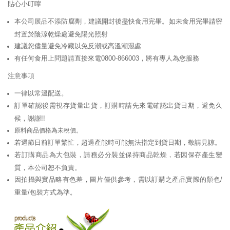
貼心小叮嚀
本公司展品不添防腐劑，建議開封後盡快食用完畢。如未食用完畢請密
封置於陰涼乾燥處避免陽光照射
建議您儘量避免冷藏以免反潮或高溫潮濕處
有任何食用上問題請直接來電0800-866003，將有專人為您服務
注意事項
一律以常溫配送。
訂單確認後需視存貨量出貨，訂購時請先來電確認出貨日期，避免久
候，謝謝!!
原料商品價格為未稅價。
若遇節日前訂單繁忙，超過產能時可能無法指定到貨日期，敬請見諒。
若訂購商品為大包裝，請務必分裝並保持商品乾燥，若因保存產生變
質，本公司恕不負責。
因拍攝與實品略有色差，圖片僅供參考，需以訂購之產品實際的顏色/
重量/包裝方式為準。