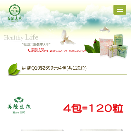
Toggle
naviga
納麴Q10$2699元/4包(共120粒)