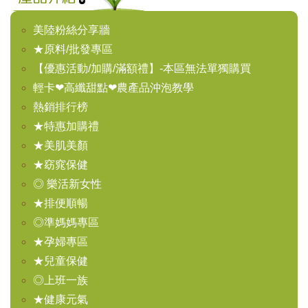
美陸粉絲分享牆
★原料/批發專區
【優惠活動/加購/滿額禮】-本區無法單獨購買
輕卡❤高纖甜點❤農產品沖泡教學
熱銷排行榜
★特惠加購禮
★美肌美顏
★窈窕保健
◎ 樂活新女性
★排便順暢
◎準媽媽專區
★孕婦專區
★兒童保健
◎上班一族
★健康元氣