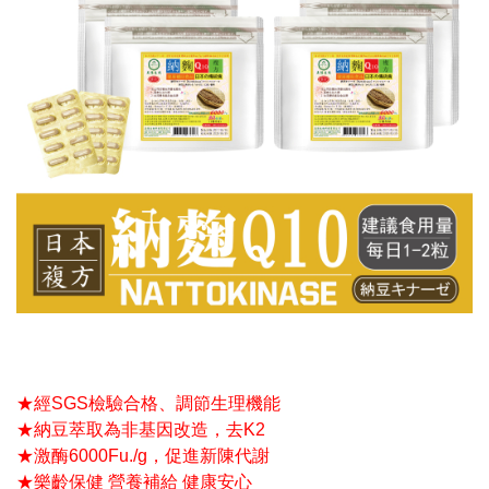
★經SGS檢驗合格、調節生理機能
★納豆萃取為非基因改造，去K2
★激酶6000Fu./g，促進新陳代謝
★樂齡保健 營養補給 健康安心