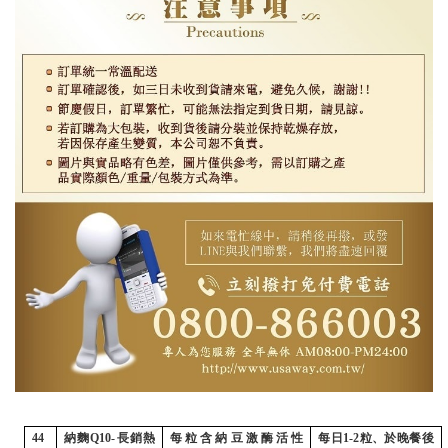
44
納麴
Q10-
長銷熱
每粒含納豆激酶活性
每日
1-2
粒、於晚餐後