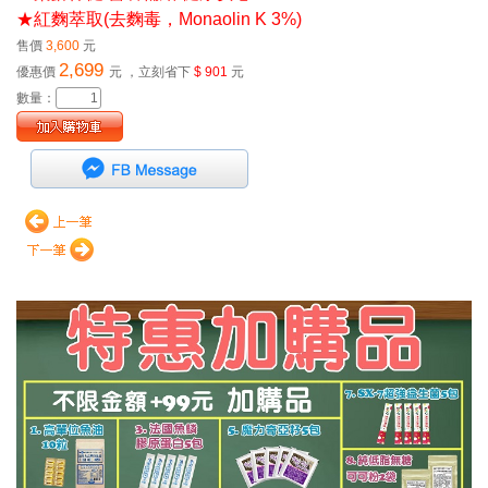
★紅麴萃取(去麴毒，Monaolin K 3%)
售價
3,600
元
2,699
優惠價
元
，立刻省下
$ 901
元
數量：