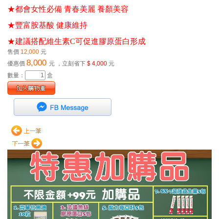
★都會女性必備 青春美麗 養顏美容 
★豐富胺基酸 健康維持 
★建議搭配維生素C可促進膠原蛋白形成
售價
12,000
元
8,000
優惠價
元
，立刻省下
$ 4,000
元
數量：
盒