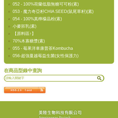
052 - 100%荷蘭低脂無糖可可粉(素)
053 - 魔力奇亞籽CHIA SEED(鼠尾草籽)(素)
054 - 100%真檸檬晶粉(素)
小麥胚乳(素)
【原料區↑】
70%木寡糖漿(素)
055 - 莓果洋車康普茶Kombucha
056-超強蔓越莓益生菌(女性保護力)
在商品型錄中查詢