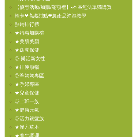
【優惠活動/加購/滿額禮】-本區無法單獨購買
輕卡❤高纖甜點❤農產品沖泡教學
熱銷排行榜
★特惠加購禮
★美肌美顏
★窈窕保健
◎ 樂活新女性
★排便順暢
◎準媽媽專區
★孕婦專區
★兒童保健
◎上班一族
★健康元氣
◎活力銀髮族
★漢方草本
★養生調理