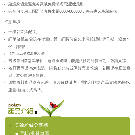
建議您儘量避免冷藏以免反潮或高溫潮濕處
有任何食用上問題請直接來電0800-866003，將有專人為您服務
注意事項
一律以常溫配送。
訂單確認後需視存貨量出貨，訂購時請先來電確認出貨日期，避免久
候，謝謝!!
原料商品價格為未稅價。
若遇節日前訂單繁忙，超過產能時可能無法指定到貨日期，敬請見諒。
若訂購商品為大包裝，請務必分裝並保持商品乾燥，若因保存產生變
質，本公司恕不負責。
因拍攝與實品略有色差，圖片僅供參考，需以訂購之產品實際的顏色/
重量/包裝方式為準。
美陸粉絲分享牆
★原料/批發專區