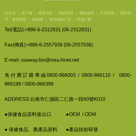
回首頁
|
電子報
|
最新消息
|
商品型錄
|
聯絡我們
|
常見問題
|
關於我
們
會員專區
|
購物車
|
填寫網路訂單
|
快速訂購
Tel(
電話
):+886-6-2312831 (06-2312831)
Fax(
傳
真
):+886-6-2557936 (06-2557936)
E-mail: usaway.bio@msa.hinet.net
免付費訂購專線
0800-866003 / 0800-866110 / 0800-
866199 / 0800-866399
ADDRESS:台南市仁德區二仁路一段60號K010
●保健食品原料進出口
●
OEM / ODM
● 保健食品、農
產
品原料
●
產
品技術
研
發