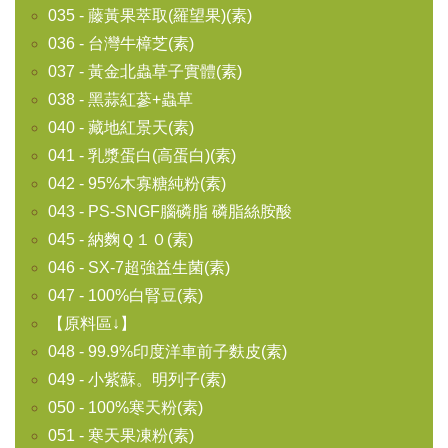
035 - 藤黃果萃取(羅望果)(素)
036 - 台灣牛樟芝(素)
037 - 黃金北蟲草子實體(素)
038 - 黑蒜紅蔘+蟲草
040 - 藏地紅景天(素)
041 - 乳漿蛋白(高蛋白)(素)
042 - 95%木寡糖純粉(素)
043 - PS-SNGF腦磷脂 磷脂絲胺酸
045 - 納麴Ｑ１０(素)
046 - SX-7超強益生菌(素)
047 - 100%白腎豆(素)
【原料區↓】
048 - 99.9%印度洋車前子麩皮(素)
049 - 小紫蘇。明列子(素)
050 - 100%寒天粉(素)
051 - 寒天果凍粉(素)