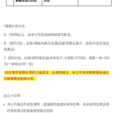
鱗膠原蛋白胜肽
胜肽
*運費計算方式
A. 35000以上，由本公司當地經銷或業代配送。
B. 貨到付款，盒裝/體驗包產品免運
(請參照產品圖片，若有外盒則為盒
裝產品)
C. 貨到付款，鋁袋/原料產品(如洋車前子.小紫蘇.可可粉)，運費一律+150
元(一個地址/同一批)
請於選擇運費時選擇正確
選項，如選擇錯誤，
本公司與您聯繫通知後以
正確
運費
金額後出貨。
貼心小叮嚀
本公司展品不添防腐劑，建議開封後盡快食用完畢。如未食用完畢請密
封置於陰涼乾燥處避免陽光照射