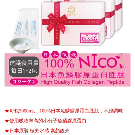
★每包3000mg，100%日本魚鱗膠原蛋白胜肽
，不經調味
★使用吸收率高的小分子魚鱗膠原蛋白 
★日本原裝 極究水感 素顏靚亮 