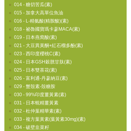
014 - 糖切苦瓜(素)
015 - 加拿大高單位魚油
016 - L-精氨酸(精胺酸)(素)
018 - 祕魯國寶瑪卡蔘MACA(素)
019 - 日本燕窩酸(素)
021 - 大豆異黃酮+紅石榴多酚(素)
023 - 西印度櫻桃C(素)
024 - 日本GSH穀胱甘肽(素)
025 - 日本雙茶花(素)
026 - 富利通-丹蔘納豆(素)
029 - 蟹殼素-殼糖胺
030 - 99%印度薑黃素(素)
031 - 日本蜆精薑黃素
032 - 杜仲葉精華素(素)
033 - 複方葉黃素(葉黃素30mg)(素)
034 - 破壁韭菜籽