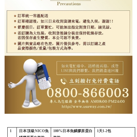
1
日本頂級
NICO
魚
100%
日本魚鱗膠原蛋白
1
天
1-2
包