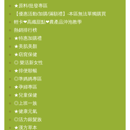
★原料/批發專區
【優惠活動/加購/滿額禮】-本區無法單獨購買
輕卡❤高纖甜點❤農產品沖泡教學
熱銷排行榜
★特惠加購禮
★美肌美顏
★窈窕保健
◎ 樂活新女性
★排便順暢
◎準媽媽專區
★孕婦專區
★兒童保健
◎上班一族
★健康元氣
◎活力銀髮族
★漢方草本