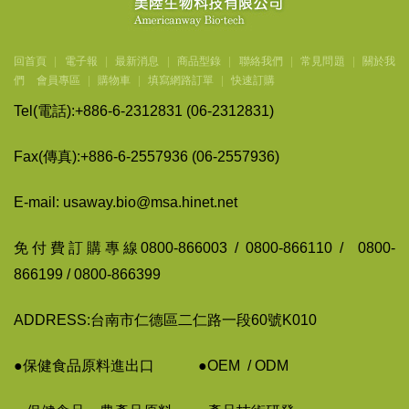
回首頁
|
電子報
|
最新消息
|
商品型錄
|
聯絡我們
|
常見問題
|
關於我
們
會員專區
|
購物車
|
填寫網路訂單
|
快速訂購
Tel(
電話
):+886-6-2312831 (06-2312831)
Fax(
傳
真
):+886-6-2557936 (06-2557936)
E-mail: usaway.bio@msa.hinet.net
免付費訂購專線
0800-866003 / 0800-866110 / 0800-
866199 / 0800-866399
ADDRESS:台南市仁德區二仁路一段60號K010
●保健食品原料進出口
●
OEM / ODM