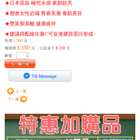
★日本原裝 極究水感 素顏靚亮 
★都會女性必備 青春美麗 養顏美容 
★豐富胺基酸 健康維持 
★建議搭配維生素C可促進膠原蛋白形成
售價
1,300
元
1,150
優惠價
元
，立刻省下
$ 150
元
數量：