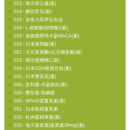
013 - 複方穿心蓮(素)
014 - 糖切苦瓜(素)
015 - 加拿大高單位魚油
016 - L-精氨酸(精胺酸)(素)
018 - 祕魯國寶瑪卡蔘MACA(素)
019 - 日本燕窩酸(素)
021 - 大豆異黃酮+紅石榴多酚(素)
023 - 西印度櫻桃C(素)
024 - 日本GSH穀胱甘肽(素)
025 - 日本雙茶花(素)
026 - 富利通-丹蔘納豆(素)
029 - 蟹殼素-殼糖胺
030 - 99%印度薑黃素(素)
031 - 日本蜆精薑黃素
032 - 杜仲葉精華素(素)
033 - 複方葉黃素(葉黃素30mg)(素)