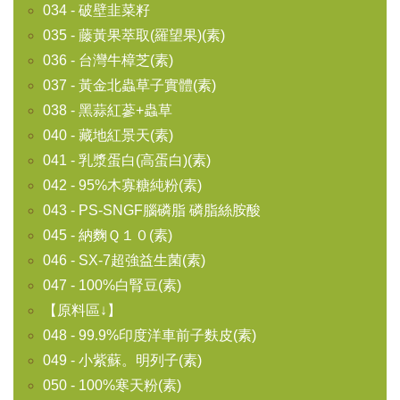
034 - 破壁韭菜籽
035 - 藤黃果萃取(羅望果)(素)
036 - 台灣牛樟芝(素)
037 - 黃金北蟲草子實體(素)
038 - 黑蒜紅蔘+蟲草
040 - 藏地紅景天(素)
041 - 乳漿蛋白(高蛋白)(素)
042 - 95%木寡糖純粉(素)
043 - PS-SNGF腦磷脂 磷脂絲胺酸
045 - 納麴Ｑ１０(素)
046 - SX-7超強益生菌(素)
047 - 100%白腎豆(素)
【原料區↓】
048 - 99.9%印度洋車前子麩皮(素)
049 - 小紫蘇。明列子(素)
050 - 100%寒天粉(素)