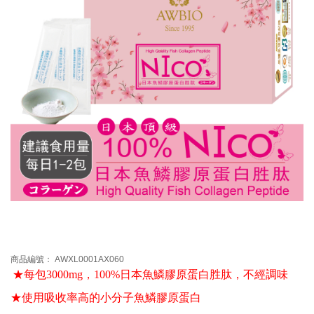
商品編號： AWXL0001AX060
★每包3000mg，100%日本魚鱗膠原蛋白胜肽
，不經調味
★使用吸收率高的小分子魚鱗膠原蛋白 