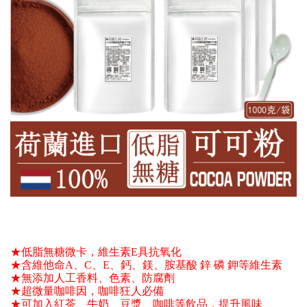
★低脂無糖微卡，維生素E具抗氧化 
★含維他命A、C、E、鈣、鎂、胺基酸 鋅 磷 鉀等維生素 
★無添加人工香料、色素、防腐劑
★超微量咖啡因，咖啡狂人必備 
★可加入紅茶、牛奶、豆漿、咖啡等飲品，提升風味