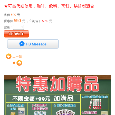
★可當代糖使用，咖啡、飲料、烹飪、烘焙都適合
售價
600
元
550
優惠價
元
，立刻省下
$ 50
元
數量：