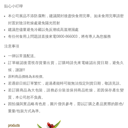
貼心小叮嚀
本公司展品不添防腐劑，建議開封後盡快食用完畢。如未食用完畢請密
封置於陰涼乾燥處避免陽光照射
建議您儘量避免冷藏以免反潮或高溫潮濕處
有任何食用上問題請直接來電0800-866003，將有專人為您服務
注意事項
一律以常溫配送。
訂單確認後需視存貨量出貨，訂購時請先來電確認出貨日期，避免久
候，謝謝!!
原料商品價格為未稅價。
若遇節日前訂單繁忙，超過產能時可能無法指定到貨日期，敬請見諒。
若訂購商品為大包裝，請務必分裝並保持商品乾燥，若因保存產生變
質，本公司恕不負責。
因拍攝與實品略有色差，圖片僅供參考，需以訂購之產品實際的顏色/
重量/包裝方式為準。