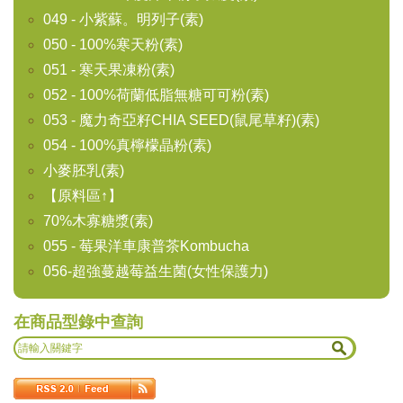
049 - 小紫蘇。明列子(素)
050 - 100%寒天粉(素)
051 - 寒天果凍粉(素)
052 - 100%荷蘭低脂無糖可可粉(素)
053 - 魔力奇亞籽CHIA SEED(鼠尾草籽)(素)
054 - 100%真檸檬晶粉(素)
小麥胚乳(素)
【原料區↑】
70%木寡糖漿(素)
055 - 莓果洋車康普茶Kombucha
056-超強蔓越莓益生菌(女性保護力)
在商品型錄中查詢