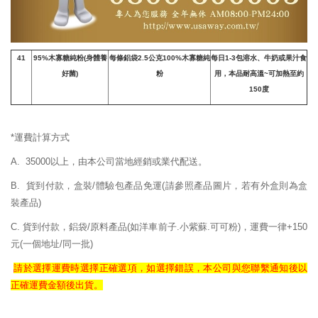
41
95%
木寡糖純粉
(
身體養
每條鋁袋2.5公克100%木寡糖純
每日1-3包溶水、牛奶或果汁食
好菌
)
粉
用，本品耐高溫~可加熱至約
150度
*運費計算方式
A. 35000以上，由本公司當地經銷或業代配送。
B. 貨到付款，盒裝/體驗包產品免運
(請參照產品圖片，若有外盒則為盒
裝產品)
C. 貨到付款，鋁袋/原料產品(如洋車前子.小紫蘇.可可粉)，運費一律+150
元(一個地址/同一批)
請於選擇運費時選擇正確
選項，如選擇錯誤，
本公司與您聯繫通知後以
正確
運費
金額後出貨。