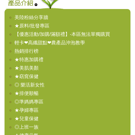
美陸粉絲分享牆
★原料/批發專區
【優惠活動/加購/滿額禮】-本區無法單獨購買
輕卡❤高纖甜點❤農產品沖泡教學
熱銷排行榜
★特惠加購禮
★美肌美顏
★窈窕保健
◎ 樂活新女性
★排便順暢
◎準媽媽專區
★孕婦專區
★兒童保健
◎上班一族