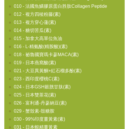
010 - 法國魚鱗膠原蛋白胜肽Collagen Peptide
012 - 複方四稜粉藤(素)
013 - 複方穿心蓮(素)
014 - 糖切苦瓜(素)
015 - 加拿大高單位魚油
016 - L-精氨酸(精胺酸)(素)
018 - 祕魯國寶瑪卡蔘MACA(素)
019 - 日本燕窩酸(素)
021 - 大豆異黃酮+紅石榴多酚(素)
023 - 西印度櫻桃C(素)
024 - 日本GSH穀胱甘肽(素)
025 - 日本雙茶花(素)
026 - 富利通-丹蔘納豆(素)
029 - 蟹殼素-殼糖胺
030 - 99%印度薑黃素(素)
031 - 日本蜆精薑黃素