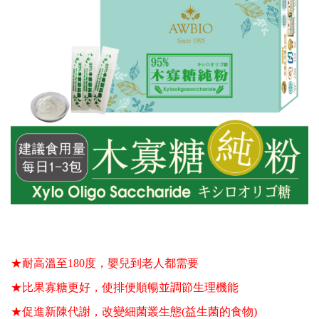
★耐高溫至180度，嬰兒到老人都需要
★比果寡糖更好，使排便順暢並調節生理機能
★促進新陳代謝，改變細菌叢生態(益生菌的食物)