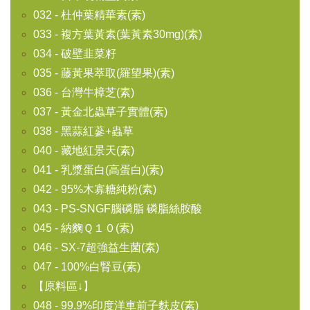
032 - 杜仲葉精華素(素)
033 - 複方葉黃素(葉黃素30mg)(素)
034 - 破壁韭菜籽
035 - 藤黃果萃取(羅望果)(素)
036 - 台灣牛樟芝(素)
037 - 黃金北蟲草子實體(素)
038 - 黑蒜紅蔘+蟲草
040 - 藏地紅景天(素)
041 - 乳漿蛋白(高蛋白)(素)
042 - 95%木寡糖純粉(素)
043 - PS-SNGF腦磷脂 磷脂絲胺酸
045 - 納麴Ｑ１０(素)
046 - SX-7超強益生菌(素)
047 - 100%白腎豆(素)
【原料區↓】
048 - 99.9%印度洋車前子麩皮(素)