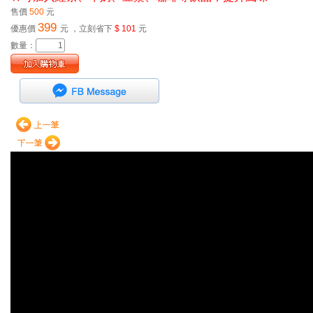
售價
500
元
399
優惠價
元
，立刻省下
$ 101
元
數量：