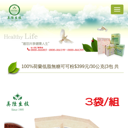
Toggle
naviga
100%荷蘭低脂無糖可可粉$399元/30公克(3包 共
90公克)【含運】