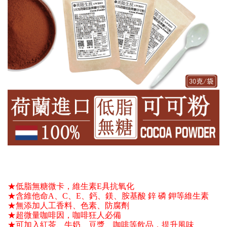
★低脂無糖微卡，維生素E具抗氧化 
★含維他命A、C、E、鈣、鎂、胺基酸 鋅 磷 鉀等維生素 
★無添加人工香料、色素、防腐劑
★超微量咖啡因，咖啡狂人必備 
★可加入紅茶、牛奶、豆漿、咖啡等飲品，提升風味