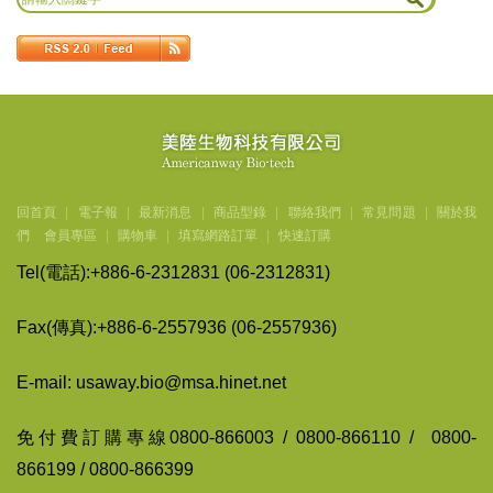
回首頁
|
電子報
|
最新消息
|
商品型錄
|
聯絡我們
|
常見問題
|
關於我
們
會員專區
|
購物車
|
填寫網路訂單
|
快速訂購
Tel(
電話
):+886-6-2312831 (06-2312831)
Fax(
傳
真
):+886-6-2557936 (06-2557936)
E-mail: usaway.bio@msa.hinet.net
免付費訂購專線
0800-866003 / 0800-866110 / 0800-
866199 / 0800-866399