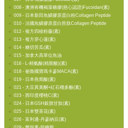
008 - 澳洲有機褐藻糖膠(慈心認證)Fucoidan(素)
009 - 日本新田魚鱗膠原蛋白粉Collagen Peptide
010 - 法國魚鱗膠原蛋白胜肽Collagen Peptide
012 - 複方四稜粉藤(素)
013 - 複方穿心蓮(素)
014 - 糖切苦瓜(素)
015 - 加拿大高單位魚油
016 - L-精氨酸(精胺酸)(素)
018 - 祕魯國寶瑪卡蔘MACA(素)
019 - 日本燕窩酸(素)
021 - 大豆異黃酮+紅石榴多酚(素)
023 - 西印度櫻桃C(素)
024 - 日本GSH穀胱甘肽(素)
025 - 日本雙茶花(素)
026 - 富利通-丹蔘納豆(素)
029 - 蟹殼素-殼糖胺