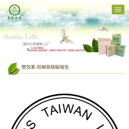
Toggle
naviga
蟹殼素-殼糖胺檢驗報告