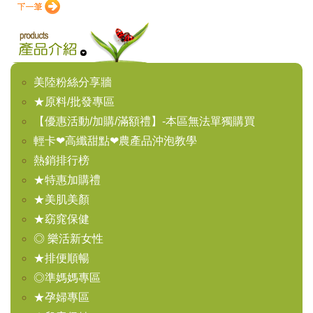
美陸粉絲分享牆
★原料/批發專區
【優惠活動/加購/滿額禮】-本區無法單獨購買
輕卡❤高纖甜點❤農產品沖泡教學
熱銷排行榜
★特惠加購禮
★美肌美顏
★窈窕保健
◎ 樂活新女性
★排便順暢
◎準媽媽專區
★孕婦專區