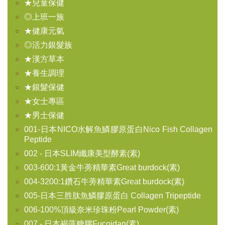
★兒童保健
◎上班一族
★健康元氣
◎活力銀髮族
★漢方草本
★養生調理
★銀髮保健
★女士專區
★男士保健
001-日本NICO水解魚鱗膠原蛋白Nico Fish Collagen
Peptide
002 - 日本SLIM纖康美型酵素(素)
003-600:1黃金牛蒡精華素Great burdock(素)
004-3200:1鑽石牛蒡精華素Great burdock(素)
005-日本三胜肽魚鱗膠原蛋白 Collagen Tripeptide
006-100%頂級奈米珍珠粉Pearl Powder(素)
007 - 日本褐藻糖膠Fucoidan(素)