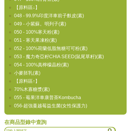
【原料區↓】
048 - 99.9%印度洋車前子麩皮(素)
049 - 小紫蘇。明列子(素)
050 - 100%寒天粉(素)
051 - 寒天果凍粉(素)
052 - 100%荷蘭低脂無糖可可粉(素)
053 - 魔力奇亞籽CHIA SEED(鼠尾草籽)(素)
054 - 100%真檸檬晶粉(素)
小麥胚乳(素)
【原料區↑】
70%木寡糖漿(素)
055 - 莓果洋車康普茶Kombucha
056-超強蔓越莓益生菌(女性保護力)
在商品型錄中查詢