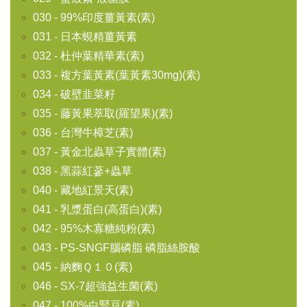
030 - 99%印度薑黃素(素)
031 - 日本蜆精薑黃素
032 - 杜仲葉精華素(素)
033 - 複方葉黃素(葉黃素30mg)(素)
034 - 破壁韭菜籽
035 - 藤黃果萃取(羅望果)(素)
036 - 台灣牛樟芝(素)
037 - 黃金北蟲草子實體(素)
038 - 黑蒜紅蔘+蟲草
040 - 藏地紅景天(素)
041 - 乳漿蛋白(高蛋白)(素)
042 - 95%木寡糖純粉(素)
043 - PS-SNGF腦磷脂 磷脂絲胺酸
045 - 納麴Ｑ１０(素)
046 - SX-7超強益生菌(素)
047 - 100%白腎豆(素)