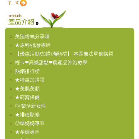
美陸粉絲分享牆
★原料/批發專區
【優惠活動/加購/滿額禮】-本區無法單獨購買
輕卡❤高纖甜點❤農產品沖泡教學
熱銷排行榜
★特惠加購禮
★美肌美顏
★窈窕保健
◎ 樂活新女性
★排便順暢
◎準媽媽專區
★孕婦專區