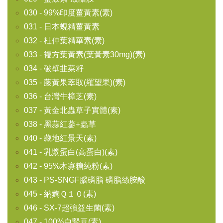
030 - 99%印度薑黃素(素)
031 - 日本蜆精薑黃素
032 - 杜仲葉精華素(素)
033 - 複方葉黃素(葉黃素30mg)(素)
034 - 破壁韭菜籽
035 - 藤黃果萃取(羅望果)(素)
036 - 台灣牛樟芝(素)
037 - 黃金北蟲草子實體(素)
038 - 黑蒜紅蔘+蟲草
040 - 藏地紅景天(素)
041 - 乳漿蛋白(高蛋白)(素)
042 - 95%木寡糖純粉(素)
043 - PS-SNGF腦磷脂 磷脂絲胺酸
045 - 納麴Ｑ１０(素)
046 - SX-7超強益生菌(素)
047 - 100%白腎豆(素)