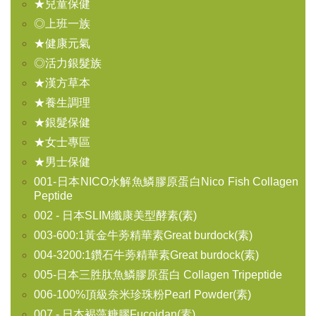
★兒童保健
◎上班一族
★健康元氣
◎活力銀髮族
★漢方草本
★養生調理
★銀髮保健
★女士專區
★男士保健
001-日本NICO水解魚鱗膠原蛋白Nico Fish Collagen
Peptide
002 - 日本SLIM纖康美型酵素(素)
003-600:1黃金牛蒡精華素Great burdock(素)
004-3200:1鑽石牛蒡精華素Great burdock(素)
005-日本三胜肽魚鱗膠原蛋白 Collagen Tripeptide
006-100%頂級奈米珍珠粉Pearl Powder(素)
007 - 日本褐藻糖膠Fucoidan(素)