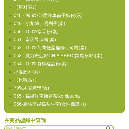
【原料區↓】
048 - 99.9%印度洋車前子麩皮(素)
049 - 小紫蘇。明列子(素)
050 - 100%寒天粉(素)
051 - 寒天果凍粉(素)
052 - 100%荷蘭低脂無糖可可粉(素)
053 - 魔力奇亞籽CHIA SEED(鼠尾草籽)(素)
054 - 100%真檸檬晶粉(素)
小麥胚乳(素)
【原料區↑】
70%木寡糖漿(素)
055 - 莓果洋車康普茶Kombucha
056-超強蔓越莓益生菌(女性保護力)
在商品型錄中查詢