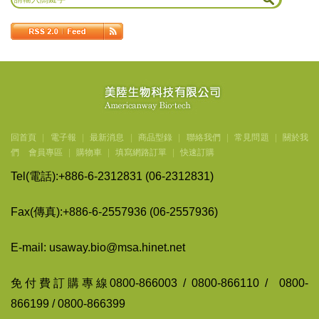
回首頁
|
電子報
|
最新消息
|
商品型錄
|
聯絡我們
|
常見問題
|
關於我
們
會員專區
|
購物車
|
填寫網路訂單
|
快速訂購
Tel(
電話
):+886-6-2312831 (06-2312831)
Fax(
傳
真
):+886-6-2557936 (06-2557936)
E-mail: usaway.bio@msa.hinet.net
免付費訂購專線
0800-866003 / 0800-866110 / 0800-
866199 / 0800-866399