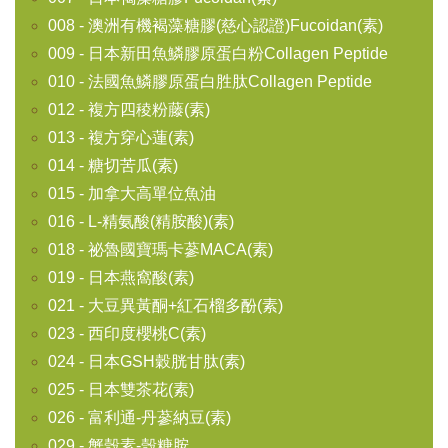
008 - 澳洲有機褐藻糖膠(慈心認證)Fucoidan(素)
009 - 日本新田魚鱗膠原蛋白粉Collagen Peptide
010 - 法國魚鱗膠原蛋白胜肽Collagen Peptide
012 - 複方四稜粉藤(素)
013 - 複方穿心蓮(素)
014 - 糖切苦瓜(素)
015 - 加拿大高單位魚油
016 - L-精氨酸(精胺酸)(素)
018 - 祕魯國寶瑪卡蔘MACA(素)
019 - 日本燕窩酸(素)
021 - 大豆異黃酮+紅石榴多酚(素)
023 - 西印度櫻桃C(素)
024 - 日本GSH穀胱甘肽(素)
025 - 日本雙茶花(素)
026 - 富利通-丹蔘納豆(素)
029 - 蟹殼素-殼糖胺