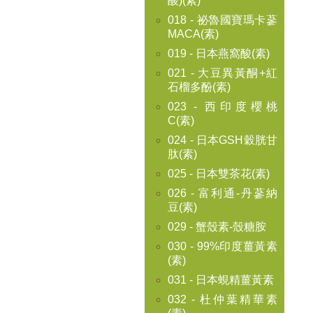
酸)(素)
018 - 祕魯國寶瑪卡蔘
MACA(素)
019 - 日本燕窩酸(素)
021 - 大豆異黃酮+紅
石榴多酚(素)
023 - 西印度櫻桃
C(素)
024 - 日本GSH穀胱甘
肽(素)
025 - 日本雙茶花(素)
026 - 富利通-丹蔘納
豆(素)
029 - 蟹殼素-殼糖胺
030 - 99%印度薑黃素
(素)
031 - 日本蜆精薑黃素
032 - 杜仲葉精華素