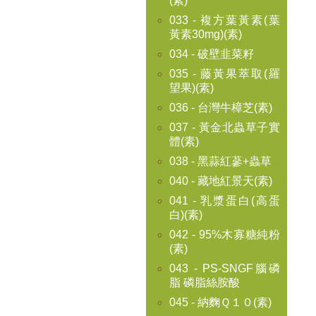
(素)
033 - 複方葉黃素(葉
黃素30mg)(素)
034 - 破壁韭菜籽
035 - 藤黃果萃取(羅
望果)(素)
036 - 台灣牛樟芝(素)
037 - 黃金北蟲草子實
體(素)
038 - 黑蒜紅蔘+蟲草
040 - 藏地紅景天(素)
041 - 乳漿蛋白(高蛋
白)(素)
042 - 95%木寡糖純粉
(素)
043 - PS-SNGF腦磷
脂 磷脂絲胺酸
045 - 納麴Ｑ１０(素)