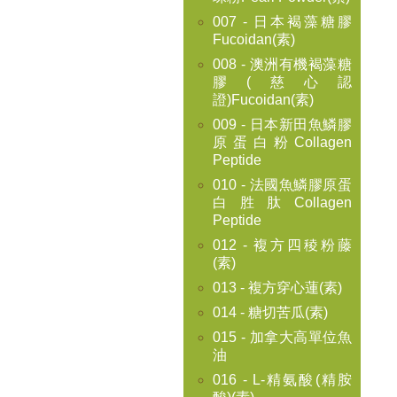
007 - 日本褐藻糖膠
Fucoidan(素)
008 - 澳洲有機褐藻糖
膠(慈心認
證)Fucoidan(素)
009 - 日本新田魚鱗膠
原蛋白粉Collagen
Peptide
010 - 法國魚鱗膠原蛋
白胜肽Collagen
Peptide
012 - 複方四稜粉藤
(素)
013 - 複方穿心蓮(素)
014 - 糖切苦瓜(素)
015 - 加拿大高單位魚
油
016 - L-精氨酸(精胺