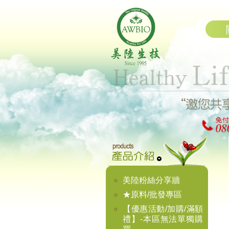
美陸粉絲分享牆
★原料/批發專區
【優惠活動/加購/滿額
禮】-本區無法單獨購