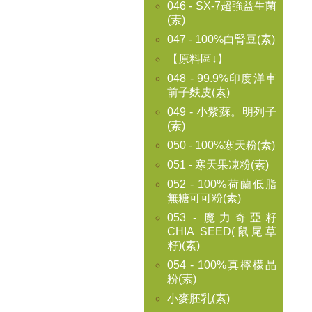
046 - SX-7超強益生菌
(素)
047 - 100%白腎豆(素)
【原料區↓】
048 - 99.9%印度洋車
前子麩皮(素)
049 - 小紫蘇。明列子
(素)
050 - 100%寒天粉(素)
051 - 寒天果凍粉(素)
052 - 100%荷蘭低脂
無糖可可粉(素)
053 - 魔力奇亞籽
CHIA SEED(鼠尾草
籽)(素)
054 - 100%真檸檬晶
粉(素)
小麥胚乳(素)