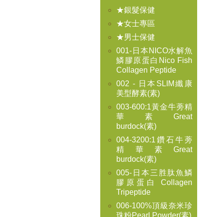
★銀髮保健
★女士專區
★男士保健
001-日本NICO水解魚
鱗膠原蛋白Nico Fish
Collagen Peptide
002 - 日本SLIM纖康
美型酵素(素)
003-600:1黃金牛蒡精
華素Great
burdock(素)
004-3200:1鑽石牛蒡
精華素Great
burdock(素)
005-日本三胜肽魚鱗
膠原蛋白 Collagen
Tripeptide
006-100%頂級奈米珍
珠粉Pearl Powder(素)