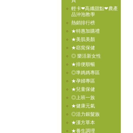
買
輕卡❤高纖甜點❤農產
品沖泡教學
熱銷排行榜
★特惠加購禮
★美肌美顏
★窈窕保健
◎ 樂活新女性
★排便順暢
◎準媽媽專區
★孕婦專區
★兒童保健
◎上班一族
★健康元氣
◎活力銀髮族
★漢方草本
★養生調理