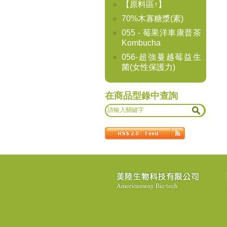
【原料區↑】
70%木寡糖漿(素)
055 - 莓果洋車康普茶
Kombucha
056-超強蔓越莓益生
菌(女性保護力)
在商品型錄中查詢