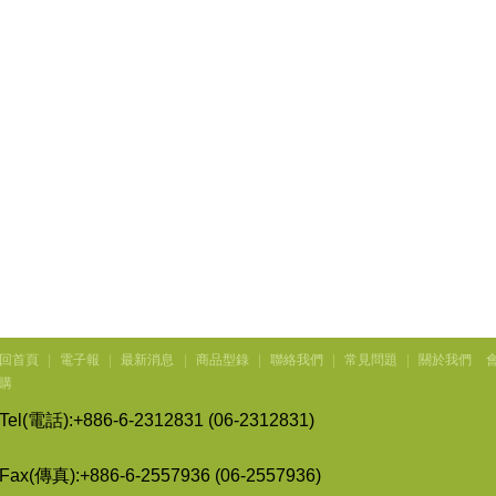
回首頁
|
電子報
|
最新消息
|
商品型錄
|
聯絡我們
|
常見問題
|
關於我們
購
Tel(
電話
):+886-6-2312831 (06-2312831)
Fax(
傳
真
):+886-6-2557936 (06-2557936)