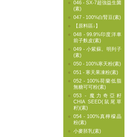
046 - SX-7超強益生菌
(素)
047 - 100%白腎豆(素)
【原料區↓】
048 - 99.9%印度洋車
前子麩皮(素)
049 - 小紫蘇。明列子
(素)
050 - 100%寒天粉(素)
051 - 寒天果凍粉(素)
052 - 100%荷蘭低脂
無糖可可粉(素)
053 - 魔力奇亞籽
CHIA SEED(鼠尾草
籽)(素)
054 - 100%真檸檬晶
粉(素)
小麥胚乳(素)