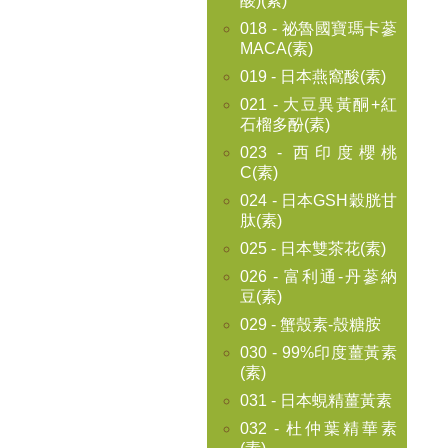
酸)(素)
018 - 祕魯國寶瑪卡蔘
MACA(素)
019 - 日本燕窩酸(素)
021 - 大豆異黃酮+紅
石榴多酚(素)
023 - 西印度櫻桃
C(素)
024 - 日本GSH穀胱甘
肽(素)
025 - 日本雙茶花(素)
026 - 富利通-丹蔘納
豆(素)
029 - 蟹殼素-殼糖胺
030 - 99%印度薑黃素
(素)
031 - 日本蜆精薑黃素
032 - 杜仲葉精華素