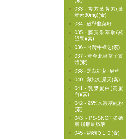
(素)
033 - 複方葉黃素(葉
黃素30mg)(素)
034 - 破壁韭菜籽
035 - 藤黃果萃取(羅
望果)(素)
036 - 台灣牛樟芝(素)
037 - 黃金北蟲草子實
體(素)
038 - 黑蒜紅蔘+蟲草
040 - 藏地紅景天(素)
041 - 乳漿蛋白(高蛋
白)(素)
042 - 95%木寡糖純粉
(素)
043 - PS-SNGF腦磷
脂 磷脂絲胺酸
045 - 納麴Ｑ１０(素)