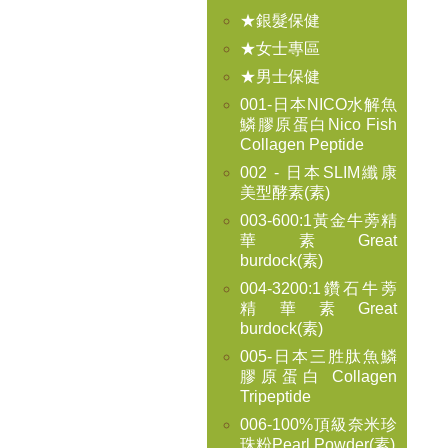
★銀髮保健
★女士專區
★男士保健
001-日本NICO水解魚
鱗膠原蛋白Nico Fish
Collagen Peptide
002 - 日本SLIM纖康
美型酵素(素)
003-600:1黃金牛蒡精
華素Great
burdock(素)
004-3200:1鑽石牛蒡
精華素Great
burdock(素)
005-日本三胜肽魚鱗
膠原蛋白 Collagen
Tripeptide
006-100%頂級奈米珍
珠粉Pearl Powder(素)