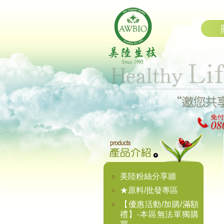
美陸粉絲分享牆
★原料/批發專區
【優惠活動/加購/滿額
禮】-本區無法單獨購