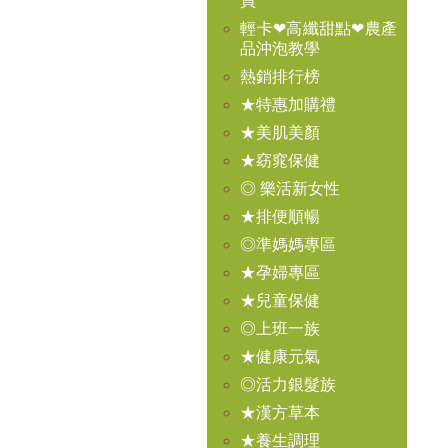
買
輕卡❤高纖甜點❤農產
品沖泡教學
熱銷排行榜
★特惠加購禮
★美肌美顏
★窈窕保健
◎ 樂活新女性
★排便順暢
◎準媽媽專區
★孕婦專區
★兒童保健
◎上班一族
★健康元氣
◎活力銀髮族
★漢方草本
★養生調理