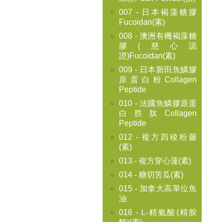
007 - 日本褐藻糖膠
Fucoidan(素)
008 - 澳洲有機褐藻糖
膠(慈心認
證)Fucoidan(素)
009 - 日本新田魚鱗膠
原蛋白粉Collagen
Peptide
010 - 法國魚鱗膠原蛋
白胜肽Collagen
Peptide
012 - 複方四稜粉藤
(素)
013 - 複方穿心蓮(素)
014 - 糖切苦瓜(素)
015 - 加拿大高單位魚
油
016 - L-精氨酸(精胺