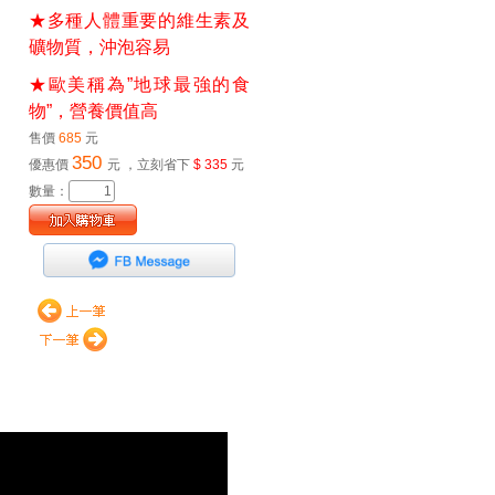
★多種人體重要的維生素及
礦物質，沖泡容易
★歐美稱為”地球最強的食
物”，營養價值高
售價
685
元
350
優惠價
元
，立刻省下
$ 335
元
數量：