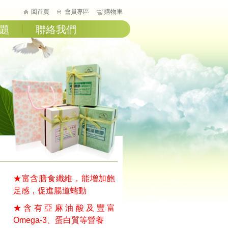
回首頁
會員專區
購物車
題
聯絡我們
★富含膳食纖維，能增加飽
足感，促進腸道蠕動
★含有亞麻油酸及豐富
Omega-3、蛋白質等營養