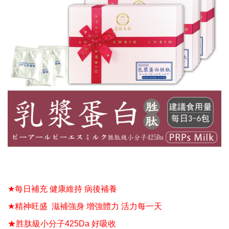
★
每日補充
健康維持
病後補養
★
精神旺盛
滋補強身
增強體力
活力每一天
★胜肽級
小分子
425Da
好吸收