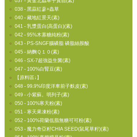
037 - 黃金北蟲草子實體(素)
038 - 黑蒜紅蔘+蟲草
040 - 藏地紅景天(素)
041 - 乳漿蛋白(高蛋白)(素)
042 - 95%木寡糖純粉(素)
043 - PS-SNGF腦磷脂 磷脂絲胺酸
045 - 納麴Ｑ１０(素)
046 - SX-7超強益生菌(素)
047 - 100%白腎豆(素)
【原料區↓】
048 - 99.9%印度洋車前子麩皮(素)
049 - 小紫蘇。明列子(素)
050 - 100%寒天粉(素)
051 - 寒天果凍粉(素)
052 - 100%荷蘭低脂無糖可可粉(素)
053 - 魔力奇亞籽CHIA SEED(鼠尾草籽)(素)