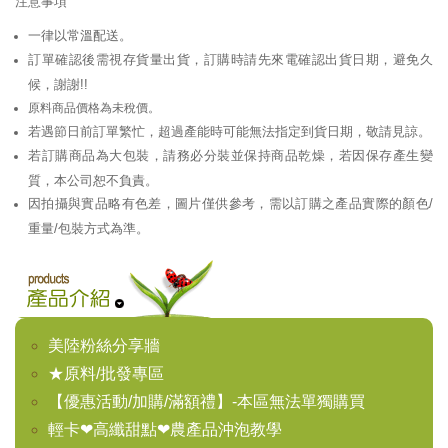
注意事項
一律以常溫配送。
訂單確認後需視存貨量出貨，訂購時請先來電確認出貨日期，避免久
候，謝謝!!
原料商品價格為未稅價。
若遇節日前訂單繁忙，超過產能時可能無法指定到貨日期，敬請見諒。
若訂購商品為大包裝，請務必分裝並保持商品乾燥，若因保存產生變
質，本公司恕不負責。
因拍攝與實品略有色差，圖片僅供參考，需以訂購之產品實際的顏色/
重量/包裝方式為準。
美陸粉絲分享牆
★原料/批發專區
【優惠活動/加購/滿額禮】-本區無法單獨購買
輕卡❤高纖甜點❤農產品沖泡教學