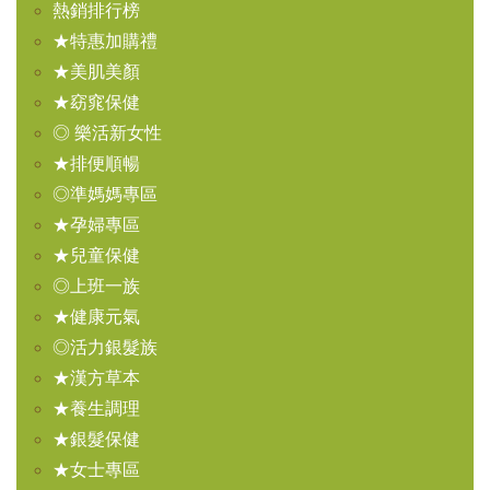
熱銷排行榜
★特惠加購禮
★美肌美顏
★窈窕保健
◎ 樂活新女性
★排便順暢
◎準媽媽專區
★孕婦專區
★兒童保健
◎上班一族
★健康元氣
◎活力銀髮族
★漢方草本
★養生調理
★銀髮保健
★女士專區