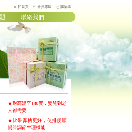
回首頁
會員專區
購物車
題
聯絡我們
★耐高溫至180度，嬰兒到老
人都需要
★比果寡糖更好，使排便順
暢並調節生理機能