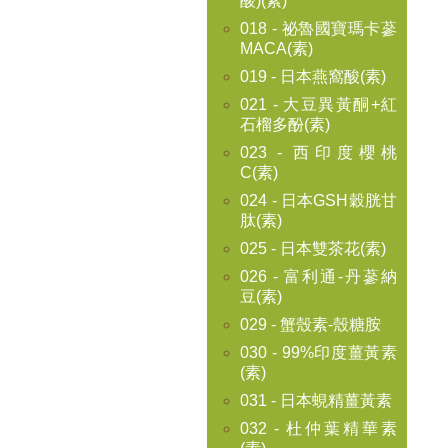
酸)(素)
018 - 祕魯國寶瑪卡蔘
MACA(素)
019 - 日本燕窩酸(素)
021 - 大豆異黃酮+紅
石榴多酚(素)
023 - 西印度櫻桃
C(素)
024 - 日本GSH穀胱甘
肽(素)
025 - 日本雙茶花(素)
026 - 富利通-丹蔘納
豆(素)
029 - 蟹殼素-殼糖胺
030 - 99%印度薑黃素
(素)
031 - 日本蜆精薑黃素
032 - 杜仲葉精華素