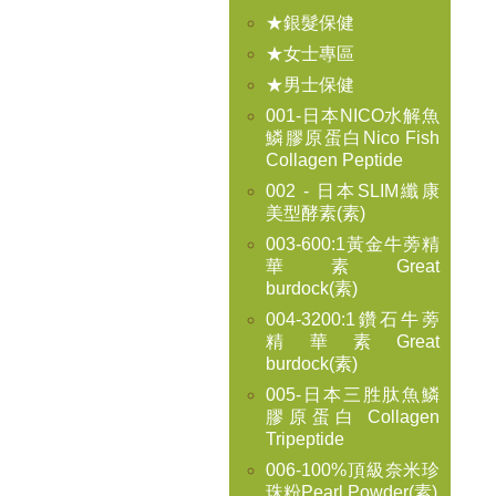
★銀髮保健
★女士專區
★男士保健
001-日本NICO水解魚
鱗膠原蛋白Nico Fish
Collagen Peptide
002 - 日本SLIM纖康
美型酵素(素)
003-600:1黃金牛蒡精
華素Great
burdock(素)
004-3200:1鑽石牛蒡
精華素Great
burdock(素)
005-日本三胜肽魚鱗
膠原蛋白 Collagen
Tripeptide
006-100%頂級奈米珍
珠粉Pearl Powder(素)