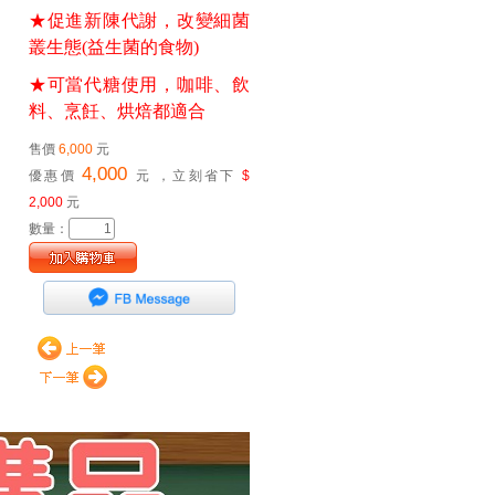
★促進新陳代謝，改變細菌
叢生態(益生菌的食物)
★可當代糖使用，咖啡、飲
料、烹飪、烘焙都適合
售價
6,000
元
4,000
優惠價
元
，立刻省下
$
2,000
元
數量：