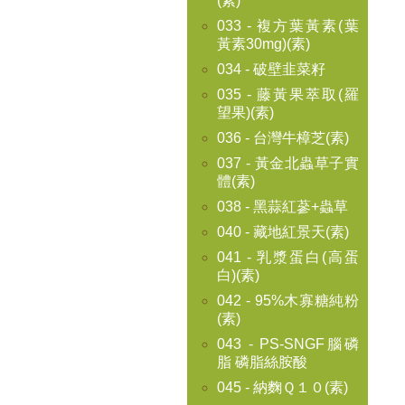
(素)
033 - 複方葉黃素(葉
黃素30mg)(素)
034 - 破壁韭菜籽
035 - 藤黃果萃取(羅
望果)(素)
036 - 台灣牛樟芝(素)
037 - 黃金北蟲草子實
體(素)
038 - 黑蒜紅蔘+蟲草
040 - 藏地紅景天(素)
041 - 乳漿蛋白(高蛋
白)(素)
042 - 95%木寡糖純粉
(素)
043 - PS-SNGF腦磷
脂 磷脂絲胺酸
045 - 納麴Ｑ１０(素)