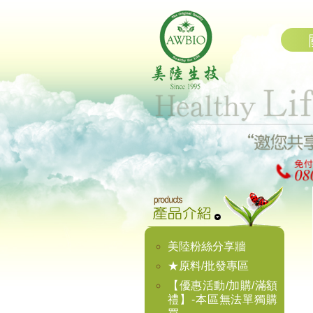
美陸粉絲分享牆
★原料/批發專區
【優惠活動/加購/滿額
禮】-本區無法單獨購