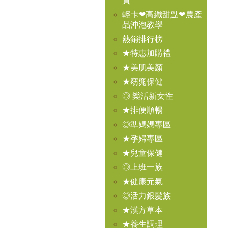
買
輕卡❤高纖甜點❤農產
品沖泡教學
熱銷排行榜
★特惠加購禮
★美肌美顏
★窈窕保健
◎ 樂活新女性
★排便順暢
◎準媽媽專區
★孕婦專區
★兒童保健
◎上班一族
★健康元氣
◎活力銀髮族
★漢方草本
★養生調理