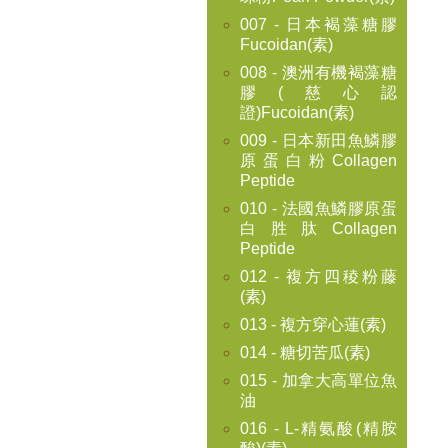
007 - 日本褐藻糖膠
Fucoidan(素)
008 - 澳洲有機褐藻糖
膠(慈心認
證)Fucoidan(素)
009 - 日本新田魚鱗膠
原蛋白粉Collagen
Peptide
010 - 法國魚鱗膠原蛋
白胜肽Collagen
Peptide
012 - 複方四稜粉藤
(素)
013 - 複方穿心蓮(素)
014 - 糖切苦瓜(素)
015 - 加拿大高單位魚
油
016 - L-精氨酸(精胺