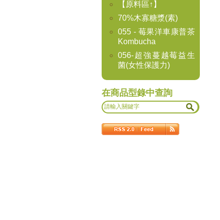
【原料區↑】
70%木寡糖漿(素)
055 - 莓果洋車康普茶
Kombucha
056-超強蔓越莓益生
菌(女性保護力)
在商品型錄中查詢