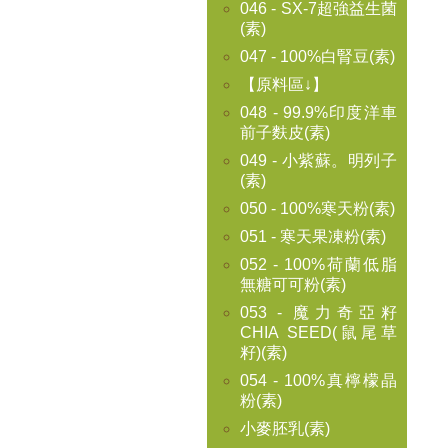
046 - SX-7超強益生菌
(素)
047 - 100%白腎豆(素)
【原料區↓】
048 - 99.9%印度洋車
前子麩皮(素)
049 - 小紫蘇。明列子
(素)
050 - 100%寒天粉(素)
051 - 寒天果凍粉(素)
052 - 100%荷蘭低脂
無糖可可粉(素)
053 - 魔力奇亞籽
CHIA SEED(鼠尾草
籽)(素)
054 - 100%真檸檬晶
粉(素)
小麥胚乳(素)