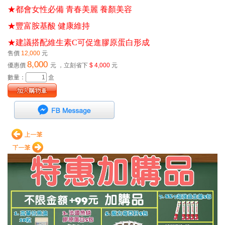
★都會女性必備 青春美麗 養顏美容 
★豐富胺基酸 健康維持 
★建議搭配維生素C可促進膠原蛋白形成
售價
12,000
元
8,000
優惠價
元
，立刻省下
$ 4,000
元
數量：
盒