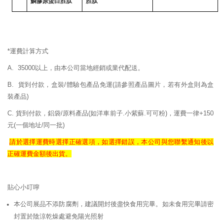
鱗膠原蛋白胜肽
胜肽
*運費計算方式
A. 35000以上，由本公司當地經銷或業代配送。
B. 貨到付款，盒裝/體驗包產品免運
(請參照產品圖片，若有外盒則為盒
裝產品)
C. 貨到付款，鋁袋/原料產品(如洋車前子.小紫蘇.可可粉)，運費一律+150
元(一個地址/同一批)
請於選擇運費時選擇正確
選項，如選擇錯誤，
本公司與您聯繫通知後以
正確
運費
金額後出貨。
貼心小叮嚀
本公司展品不添防腐劑，建議開封後盡快食用完畢。如未食用完畢請密
封置於陰涼乾燥處避免陽光照射