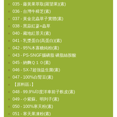
035 - 藤黃果萃取(羅望果)(素)
036 - 台灣牛樟芝(素)
037 - 黃金北蟲草子實體(素)
038 - 黑蒜紅蔘+蟲草
040 - 藏地紅景天(素)
041 - 乳漿蛋白(高蛋白)(素)
042 - 95%木寡糖純粉(素)
043 - PS-SNGF腦磷脂 磷脂絲胺酸
045 - 納麴Ｑ１０(素)
046 - SX-7超強益生菌(素)
047 - 100%白腎豆(素)
【原料區↓】
048 - 99.9%印度洋車前子麩皮(素)
049 - 小紫蘇。明列子(素)
050 - 100%寒天粉(素)
051 - 寒天果凍粉(素)