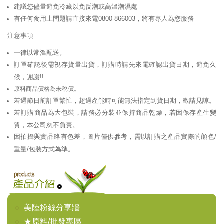
建議您儘量避免冷藏以免反潮或高溫潮濕處
有任何食用上問題請直接來電0800-866003，將有專人為您服務
注意事項
一律以常溫配送。
訂單確認後需視存貨量出貨，訂購時請先來電確認出貨日期，避免久
候，謝謝!!
原料商品價格為未稅價。
若遇節日前訂單繁忙，超過產能時可能無法指定到貨日期，敬請見諒。
若訂購商品為大包裝，請務必分裝並保持商品乾燥，若因保存產生變
質，本公司恕不負責。
因拍攝與實品略有色差，圖片僅供參考，需以訂購之產品實際的顏色/
重量/包裝方式為準。
美陸粉絲分享牆
★原料/批發專區