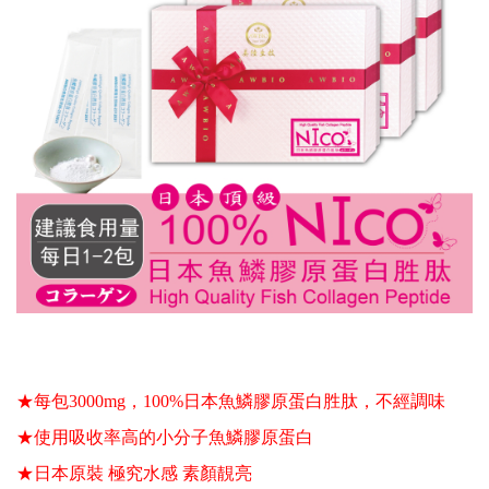
★每包3000mg，100%日本魚鱗膠原蛋白胜肽
，不經調味
★使用吸收率高的小分子魚鱗膠原蛋白 
★日本原裝 極究水感 素顏靚亮 