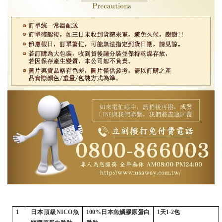
1
日本頂級
NICO
魚
100%
日本魚鱗膠原蛋白
1
天
1-2
包