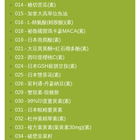
014 - 糖切苦瓜(素)
015 - 加拿大高單位魚油
016 - L-精氨酸(精胺酸)(素)
018 - 祕魯國寶瑪卡蔘MACA(素)
019 - 日本燕窩酸(素)
021 - 大豆異黃酮+紅石榴多酚(素)
023 - 西印度櫻桃C(素)
024 - 日本GSH穀胱甘肽(素)
025 - 日本雙茶花(素)
026 - 富利通-丹蔘納豆(素)
029 - 蟹殼素-殼糖胺
030 - 99%印度薑黃素(素)
031 - 日本蜆精薑黃素
032 - 杜仲葉精華素(素)
033 - 複方葉黃素(葉黃素30mg)(素)
034 - 破壁韭菜籽