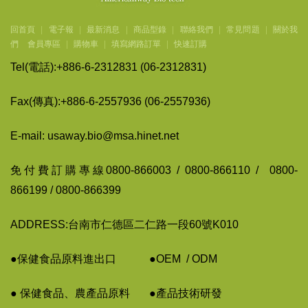
回首頁
|
電子報
|
最新消息
|
商品型錄
|
聯絡我們
|
常見問題
|
關於我
們
會員專區
|
購物車
|
填寫網路訂單
|
快速訂購
Tel(
電話
):+886-6-2312831 (06-2312831)
Fax(
傳
真
):+886-6-2557936 (06-2557936)
E-mail: usaway.bio@msa.hinet.net
免付費訂購專線
0800-866003 / 0800-866110 / 0800-
866199 / 0800-866399
ADDRESS:台南市仁德區二仁路一段60號K010
●保健食品原料進出口
●
OEM / ODM
● 保健食品、農
產
品原料
●
產
品技術
研
發