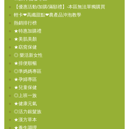
【優惠活動/加購/滿額禮】-本區無法單獨購買
輕卡❤高纖甜點❤農產品沖泡教學
熱銷排行榜
★特惠加購禮
★美肌美顏
★窈窕保健
◎ 樂活新女性
★排便順暢
◎準媽媽專區
★孕婦專區
★兒童保健
◎上班一族
★健康元氣
◎活力銀髮族
★漢方草本
★養生調理