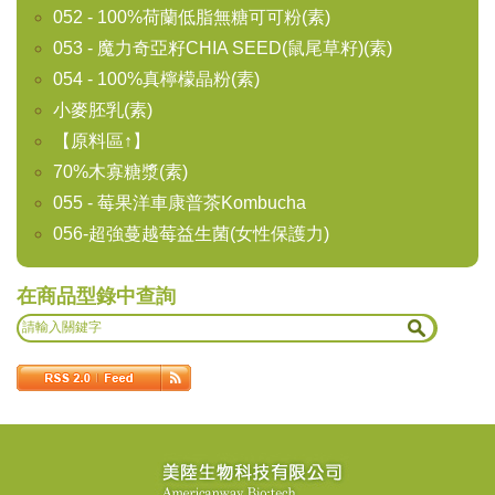
052 - 100%荷蘭低脂無糖可可粉(素)
053 - 魔力奇亞籽CHIA SEED(鼠尾草籽)(素)
054 - 100%真檸檬晶粉(素)
小麥胚乳(素)
【原料區↑】
70%木寡糖漿(素)
055 - 莓果洋車康普茶Kombucha
056-超強蔓越莓益生菌(女性保護力)
在商品型錄中查詢