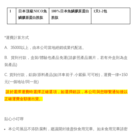
1
日本頂級
NICO
魚
100%
日本魚鱗膠原蛋白
1
天
1-2
包
鱗膠原蛋白胜肽
胜肽
*運費計算方式
A. 35000以上，由本公司當地經銷或業代配送。
B. 貨到付款，盒裝/體驗包產品免運
(請參照產品圖片，若有外盒則為盒
裝產品)
C. 貨到付款，鋁袋/原料產品(如洋車前子.小紫蘇.可可粉)，運費一律+150
元(一個地址/同一批)
請於選擇運費時選擇正確
選項，如選擇錯誤，
本公司與您聯繫通知後以
正確
運費
金額後出貨。
貼心小叮嚀
本公司展品不添防腐劑，建議開封後盡快食用完畢。如未食用完畢請密