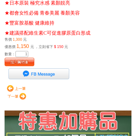
★日本原裝 極究水感 素顏靚亮 
★都會女性必備 青春美麗 養顏美容 
★豐富胺基酸 健康維持 
★建議搭配維生素C可促進膠原蛋白形成
售價
1,300
元
1,150
優惠價
元
，立刻省下
$ 150
元
數量：