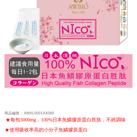
商品編號： AWXL0001AX060
★每包3000mg，100%日本魚鱗膠原蛋白胜肽
，不經調味
★使用吸收率高的小分子魚鱗膠原蛋白 