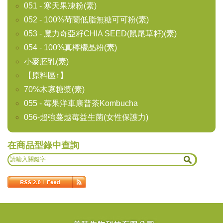
051 - 寒天果凍粉(素)
052 - 100%荷蘭低脂無糖可可粉(素)
053 - 魔力奇亞籽CHIA SEED(鼠尾草籽)(素)
054 - 100%真檸檬晶粉(素)
小麥胚乳(素)
【原料區↑】
70%木寡糖漿(素)
055 - 莓果洋車康普茶Kombucha
056-超強蔓越莓益生菌(女性保護力)
在商品型錄中查詢