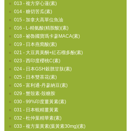
013 - 複方穿心蓮(素)
014 - 糖切苦瓜(素)
015 - 加拿大高單位魚油
016 - L-精氨酸(精胺酸)(素)
018 - 祕魯國寶瑪卡蔘MACA(素)
019 - 日本燕窩酸(素)
021 - 大豆異黃酮+紅石榴多酚(素)
023 - 西印度櫻桃C(素)
024 - 日本GSH穀胱甘肽(素)
025 - 日本雙茶花(素)
026 - 富利通-丹蔘納豆(素)
029 - 蟹殼素-殼糖胺
030 - 99%印度薑黃素(素)
031 - 日本蜆精薑黃素
032 - 杜仲葉精華素(素)
033 - 複方葉黃素(葉黃素30mg)(素)