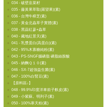
034 - 破壁韭菜籽
035 - 藤黃果萃取(羅望果)(素)
036 - 台灣牛樟芝(素)
037 - 黃金北蟲草子實體(素)
038 - 黑蒜紅蔘+蟲草
040 - 藏地紅景天(素)
041 - 乳漿蛋白(高蛋白)(素)
042 - 95%木寡糖純粉(素)
043 - PS-SNGF腦磷脂 磷脂絲胺酸
045 - 納麴Ｑ１０(素)
046 - SX-7超強益生菌(素)
047 - 100%白腎豆(素)
【原料區↓】
048 - 99.9%印度洋車前子麩皮(素)
049 - 小紫蘇。明列子(素)
050 - 100%寒天粉(素)