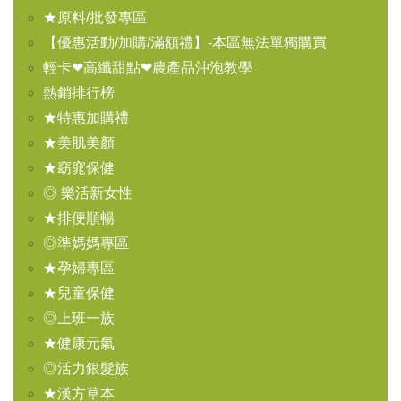
★原料/批發專區
【優惠活動/加購/滿額禮】-本區無法單獨購買
輕卡❤高纖甜點❤農產品沖泡教學
熱銷排行榜
★特惠加購禮
★美肌美顏
★窈窕保健
◎ 樂活新女性
★排便順暢
◎準媽媽專區
★孕婦專區
★兒童保健
◎上班一族
★健康元氣
◎活力銀髮族
★漢方草本