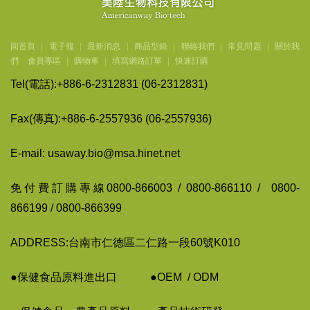
回首頁
|
電子報
|
最新消息
|
商品型錄
|
聯絡我們
|
常見問題
|
關於我
們
會員專區
|
購物車
|
填寫網路訂單
|
快速訂購
Tel(
電話
):+886-6-2312831 (06-2312831)
Fax(
傳
真
):+886-6-2557936 (06-2557936)
E-mail: usaway.bio@msa.hinet.net
免付費訂購專線
0800-866003 / 0800-866110 / 0800-
866199 / 0800-866399
ADDRESS:台南市仁德區二仁路一段60號K010
●保健食品原料進出口
●
OEM / ODM