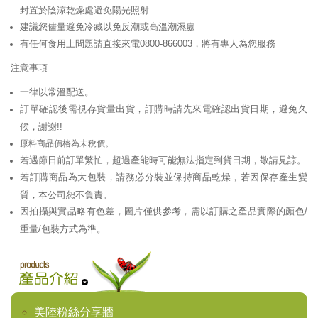
封置於陰涼乾燥處避免陽光照射
建議您儘量避免冷藏以免反潮或高溫潮濕處
有任何食用上問題請直接來電0800-866003，將有專人為您服務
注意事項
一律以常溫配送。
訂單確認後需視存貨量出貨，訂購時請先來電確認出貨日期，避免久
候，謝謝!!
原料商品價格為未稅價。
若遇節日前訂單繁忙，超過產能時可能無法指定到貨日期，敬請見諒。
若訂購商品為大包裝，請務必分裝並保持商品乾燥，若因保存產生變
質，本公司恕不負責。
因拍攝與實品略有色差，圖片僅供參考，需以訂購之產品實際的顏色/
重量/包裝方式為準。
美陸粉絲分享牆