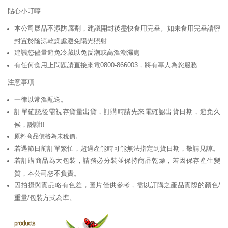
貼心小叮嚀
本公司展品不添防腐劑，建議開封後盡快食用完畢。如未食用完畢請密
封置於陰涼乾燥處避免陽光照射
建議您儘量避免冷藏以免反潮或高溫潮濕處
有任何食用上問題請直接來電0800-866003，將有專人為您服務
注意事項
一律以常溫配送。
訂單確認後需視存貨量出貨，訂購時請先來電確認出貨日期，避免久
候，謝謝!!
原料商品價格為未稅價。
若遇節日前訂單繁忙，超過產能時可能無法指定到貨日期，敬請見諒。
若訂購商品為大包裝，請務必分裝並保持商品乾燥，若因保存產生變
質，本公司恕不負責。
因拍攝與實品略有色差，圖片僅供參考，需以訂購之產品實際的顏色/
重量/包裝方式為準。