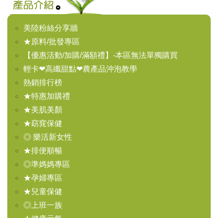
美陸粉絲分享牆
★原料/批發專區
【優惠活動/加購/滿額禮】-本區無法單獨購買
輕卡❤高纖甜點❤農產品沖泡教學
熱銷排行榜
★特惠加購禮
★美肌美顏
★窈窕保健
◎ 樂活新女性
★排便順暢
◎準媽媽專區
★孕婦專區
★兒童保健
◎上班一族