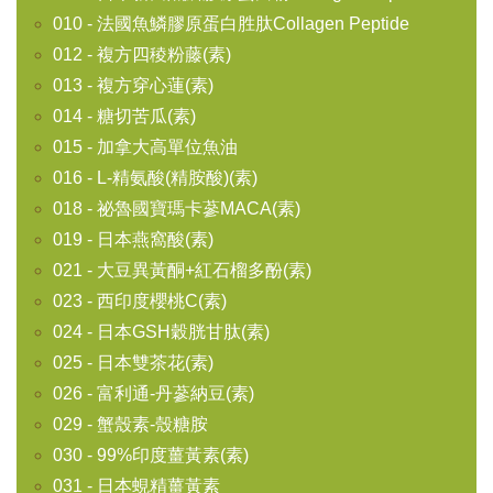
010 - 法國魚鱗膠原蛋白胜肽Collagen Peptide
012 - 複方四稜粉藤(素)
013 - 複方穿心蓮(素)
014 - 糖切苦瓜(素)
015 - 加拿大高單位魚油
016 - L-精氨酸(精胺酸)(素)
018 - 祕魯國寶瑪卡蔘MACA(素)
019 - 日本燕窩酸(素)
021 - 大豆異黃酮+紅石榴多酚(素)
023 - 西印度櫻桃C(素)
024 - 日本GSH穀胱甘肽(素)
025 - 日本雙茶花(素)
026 - 富利通-丹蔘納豆(素)
029 - 蟹殼素-殼糖胺
030 - 99%印度薑黃素(素)
031 - 日本蜆精薑黃素