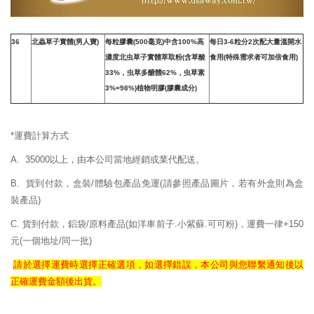
36
北蟲草子實體
(
男人寶
)
每粒膠囊(500毫克)中含100%高
每日3-6粒分2次配大量溫開水
濃度北虫草子實體萃取粉(含草酸
食用(特殊需求者可加倍食用)
33%，虫草多醣體62%，虫草素
3%=98%)植物明膠(膠囊成分)
*運費計算方式
A. 35000以上，由本公司當地經銷或業代配送。
B. 貨到付款，盒裝/體驗包產品免運
(請參照產品圖片，若有外盒則為盒
裝產品)
C. 貨到付款，鋁袋/原料產品(如洋車前子.小紫蘇.可可粉)，運費一律+150
元(一個地址/同一批)
請於選擇運費時選擇正確
選項，如選擇錯誤，
本公司與您聯繫通知後以
正確
運費
金額後出貨。