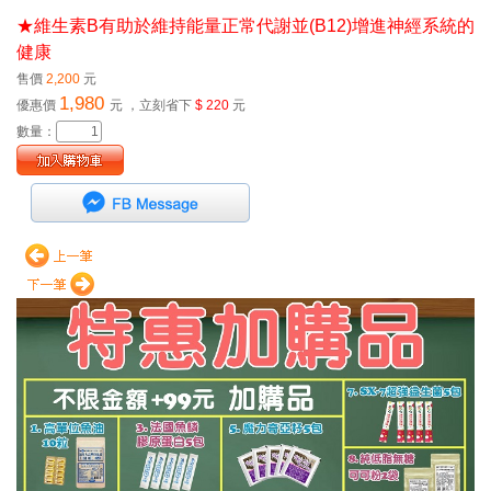
★維生素B有助於維持能量正常代謝並(B12)增進神經系統的
健康
售價
2,200
元
1,980
優惠價
元
，立刻省下
$ 220
元
數量：