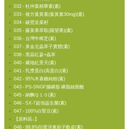
032 - 杜仲葉精華素(素)
033 - 複方葉黃素(葉黃素30mg)(素)
034 - 破壁韭菜籽
035 - 藤黃果萃取(羅望果)(素)
036 - 台灣牛樟芝(素)
037 - 黃金北蟲草子實體(素)
038 - 黑蒜紅蔘+蟲草
040 - 藏地紅景天(素)
041 - 乳漿蛋白(高蛋白)(素)
042 - 95%木寡糖純粉(素)
043 - PS-SNGF腦磷脂 磷脂絲胺酸
045 - 納麴Ｑ１０(素)
046 - SX-7超強益生菌(素)
047 - 100%白腎豆(素)
【原料區↓】
048 - 99.9%印度洋車前子麩皮(素)