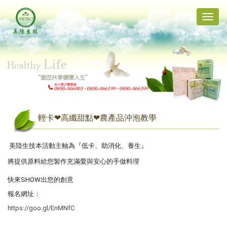
Toggle
naviga
輕卡❤高纖甜點❤農產品沖泡教學
美陸生技本活動主軸為『低卡、助消化、養生』
將提供原料給您製作充滿愛與安心的手做料理
快來SHOW出您的創意
報名網址：
https://goo.gl/EnMNfC