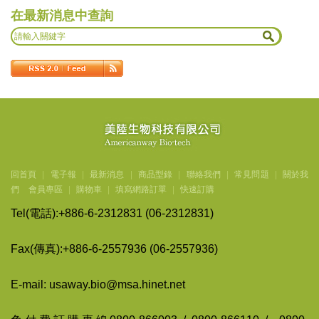
在最新消息中查詢
回首頁
|
電子報
|
最新消息
|
商品型錄
|
聯絡我們
|
常見問題
|
關於我
們
會員專區
|
購物車
|
填寫網路訂單
|
快速訂購
Tel(
電話
):+886-6-2312831 (06-2312831)
Fax(
傳
真
):+886-6-2557936 (06-2557936)
E-mail: usaway.bio@msa.hinet.net