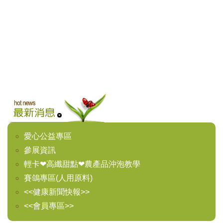
愛心公益專區
參展資訊
輕卡❤高纖甜點❤農產品沖泡教學
賽鴿專區(人用原料)
<<健康新聞快報>>
<<會員專區>>