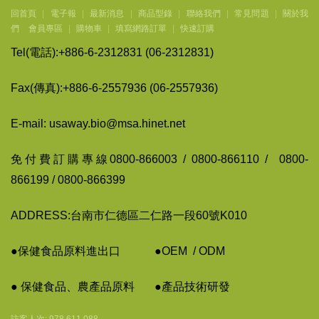
回首頁
|
電子報
|
最新消息
|
商品型錄
|
聯絡我們
|
常見問題
|
關於我
們
會員專區
|
購物車
|
填寫網路訂單
|
快速訂購
Tel(
電話
):+886-6-2312831 (06-2312831)
Fax(
傳
真
):+886-6-2557936 (06-2557936)
E-mail: usaway.bio@msa.hinet.net
免付費訂購專線
0800-866003 / 0800-866110 / 0800-
866199 / 0800-866399
ADDRESS:台南市仁德區二仁路一段60號K010
●保健食品原料進出口
●
OEM / ODM
● 保健食品、農
產
品原料
●
產
品技術
研
發