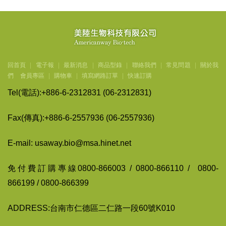
回首頁
|
電子報
|
最新消息
|
商品型錄
|
聯絡我們
|
常見問題
|
關於我
們
會員專區
|
購物車
|
填寫網路訂單
|
快速訂購
Tel(
電話
):+886-6-2312831 (06-2312831)
Fax(
傳
真
):+886-6-2557936 (06-2557936)
E-mail: usaway.bio@msa.hinet.net
免付費訂購專線
0800-866003 / 0800-866110 / 0800-
866199 / 0800-866399
ADDRESS:台南市仁德區二仁路一段60號K010