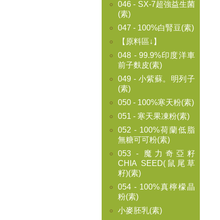
046 - SX-7超強益生菌
(素)
047 - 100%白腎豆(素)
【原料區↓】
048 - 99.9%印度洋車
前子麩皮(素)
049 - 小紫蘇。明列子
(素)
050 - 100%寒天粉(素)
051 - 寒天果凍粉(素)
052 - 100%荷蘭低脂
無糖可可粉(素)
053 - 魔力奇亞籽
CHIA SEED(鼠尾草
籽)(素)
054 - 100%真檸檬晶
粉(素)
小麥胚乳(素)