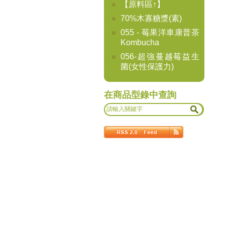
【原料區↑】
70%木寡糖漿(素)
055 - 莓果洋車康普茶
Kombucha
056-超強蔓越莓益生
菌(女性保護力)
在商品型錄中查詢