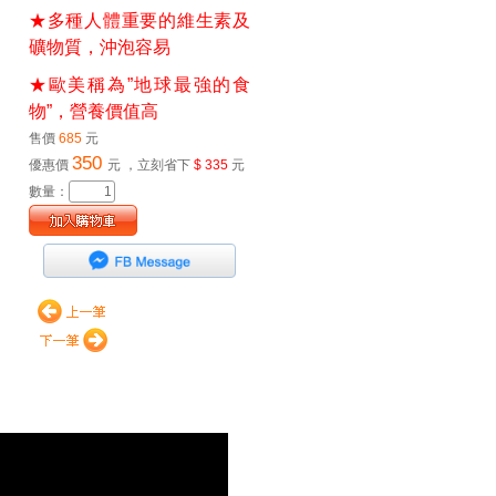
★多種人體重要的維生素及
礦物質，沖泡容易
★歐美稱為”地球最強的食
物”，營養價值高
售價
685
元
350
優惠價
元
，立刻省下
$ 335
元
數量：