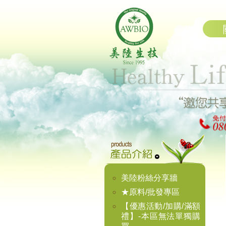
美陸粉絲分享牆
★原料/批發專區
【優惠活動/加購/滿額
禮】-本區無法單獨購