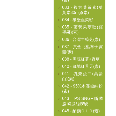
(素)
033 - 複方葉黃素(葉
黃素30mg)(素)
034 - 破壁韭菜籽
035 - 藤黃果萃取(羅
望果)(素)
036 - 台灣牛樟芝(素)
037 - 黃金北蟲草子實
體(素)
038 - 黑蒜紅蔘+蟲草
040 - 藏地紅景天(素)
041 - 乳漿蛋白(高蛋
白)(素)
042 - 95%木寡糖純粉
(素)
043 - PS-SNGF腦磷
脂 磷脂絲胺酸
045 - 納麴Ｑ１０(素)