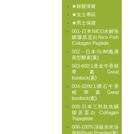
★銀髮保健
★女士專區
★男士保健
001-日本NICO水解魚
鱗膠原蛋白Nico Fish
Collagen Peptide
002 - 日本SLIM纖康
美型酵素(素)
003-600:1黃金牛蒡精
華素Great
burdock(素)
004-3200:1鑽石牛蒡
精華素Great
burdock(素)
005-日本三胜肽魚鱗
膠原蛋白 Collagen
Tripeptide
006-100%頂級奈米珍
珠粉Pearl Powder(素)