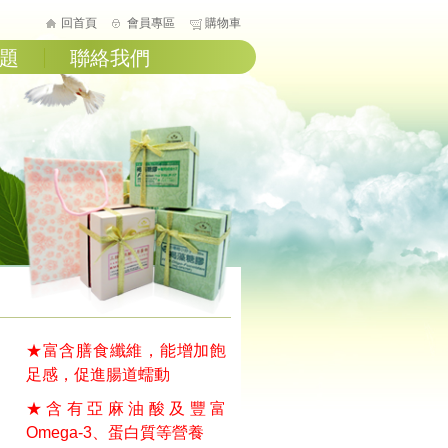
回首頁
會員專區
購物車
題
聯絡我們
★富含膳食纖維，能增加飽
足感，促進腸道蠕動
★含有亞麻油酸及豐富
Omega-3、蛋白質等營養