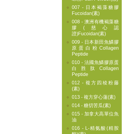
007 - 日本褐藻糖膠
Fucoidan(素)
008 - 澳洲有機褐藻糖
膠(慈心認
證)Fucoidan(素)
009 - 日本新田魚鱗膠
原蛋白粉Collagen
Peptide
010 - 法國魚鱗膠原蛋
白胜肽Collagen
Peptide
012 - 複方四稜粉藤
(素)
013 - 複方穿心蓮(素)
014 - 糖切苦瓜(素)
015 - 加拿大高單位魚
油
016 - L-精氨酸(精胺