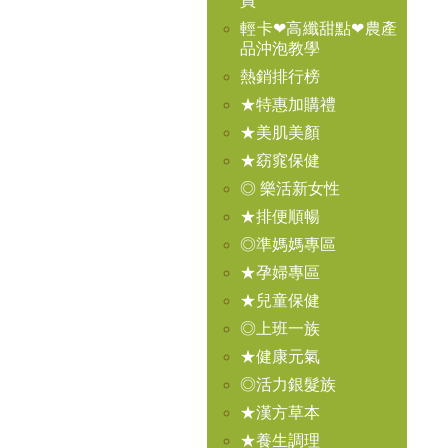
買
輕卡❤高纖甜點❤農產
品沖泡教學
熱銷排行榜
★特惠加購禮
★美肌美顏
★窈窕保健
◎ 樂活新女性
★排便順暢
◎準媽媽專區
★孕婦專區
★兒童保健
◎上班一族
★健康元氣
◎活力銀髮族
★漢方草本
★養生調理