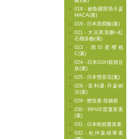
酸)(素)
018 - 祕魯國寶瑪卡蔘
MACA(素)
019 - 日本燕窩酸(素)
021 - 大豆異黃酮+紅
石榴多酚(素)
023 - 西印度櫻桃
C(素)
024 - 日本GSH穀胱甘
肽(素)
025 - 日本雙茶花(素)
026 - 富利通-丹蔘納
豆(素)
029 - 蟹殼素-殼糖胺
030 - 99%印度薑黃素
(素)
031 - 日本蜆精薑黃素
032 - 杜仲葉精華素