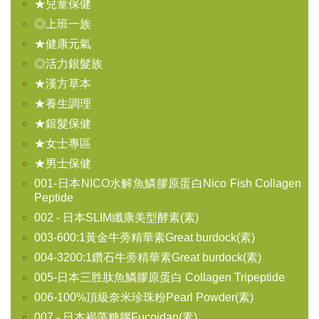
★兒童保健
◎上班一族
★健康元氣
◎活力銀髮族
★漢方草本
★養生調理
★銀髮保健
★女士專區
★男士保健
001-日本NICO水解魚鱗膠原蛋白Nico Fish Collagen
Peptide
002 - 日本SLIM纖康美型酵素(素)
003-600:1黃金牛蒡精華素Great burdock(素)
004-3200:1鑽石牛蒡精華素Great burdock(素)
005-日本三胜肽魚鱗膠原蛋白 Collagen Tripeptide
006-100%頂級奈米珍珠粉Pearl Powder(素)
007 - 日本褐藻糖膠Fucoidan(素)