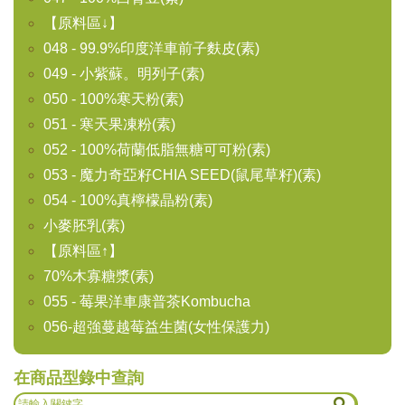
【原料區↓】
048 - 99.9%印度洋車前子麩皮(素)
049 - 小紫蘇。明列子(素)
050 - 100%寒天粉(素)
051 - 寒天果凍粉(素)
052 - 100%荷蘭低脂無糖可可粉(素)
053 - 魔力奇亞籽CHIA SEED(鼠尾草籽)(素)
054 - 100%真檸檬晶粉(素)
小麥胚乳(素)
【原料區↑】
70%木寡糖漿(素)
055 - 莓果洋車康普茶Kombucha
056-超強蔓越莓益生菌(女性保護力)
在商品型錄中查詢