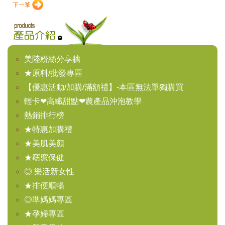
美陸粉絲分享牆
★原料/批發專區
【優惠活動/加購/滿額禮】-本區無法單獨購買
輕卡❤高纖甜點❤農產品沖泡教學
熱銷排行榜
★特惠加購禮
★美肌美顏
★窈窕保健
◎ 樂活新女性
★排便順暢
◎準媽媽專區
★孕婦專區