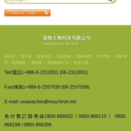
回首頁
|
電子報
|
最新消息
|
商品型錄
|
聯絡我們
|
常見問題
|
關於我
們
會員專區
|
購物車
|
填寫網路訂單
|
快速訂購
Tel(
電話
):+886-6-2312831 (06-2312831)
Fax(
傳
真
):+886-6-2557936 (06-2557936)
E-mail: usaway.bio@msa.hinet.net
免付費訂購專線
0800-866003 / 0800-866110 / 0800-
866199 / 0800-866399