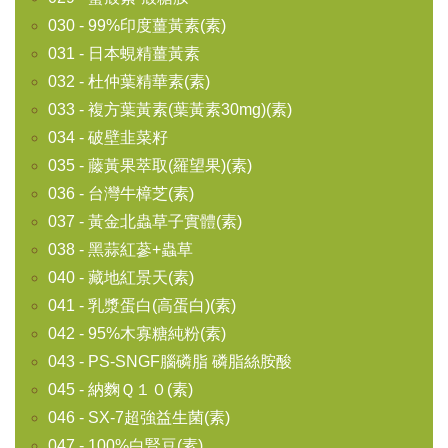
030 - 99%印度薑黃素(素)
031 - 日本蜆精薑黃素
032 - 杜仲葉精華素(素)
033 - 複方葉黃素(葉黃素30mg)(素)
034 - 破壁韭菜籽
035 - 藤黃果萃取(羅望果)(素)
036 - 台灣牛樟芝(素)
037 - 黃金北蟲草子實體(素)
038 - 黑蒜紅蔘+蟲草
040 - 藏地紅景天(素)
041 - 乳漿蛋白(高蛋白)(素)
042 - 95%木寡糖純粉(素)
043 - PS-SNGF腦磷脂 磷脂絲胺酸
045 - 納麴Ｑ１０(素)
046 - SX-7超強益生菌(素)
047 - 100%白腎豆(素)