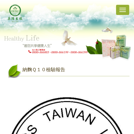
Toggle
naviga
納麴Ｑ１０檢驗報告