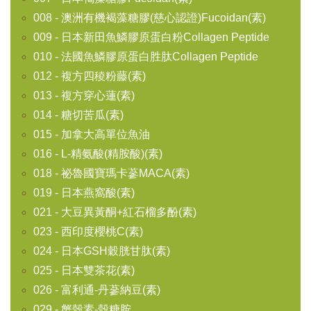
008 - 澳洲有機褐藻糖膠(慈心認證)Fucoidan(素)
009 - 日本新田魚鱗膠原蛋白粉Collagen Peptide
010 - 法國魚鱗膠原蛋白胜肽Collagen Peptide
012 - 複方四稜粉藤(素)
013 - 複方穿心蓮(素)
014 - 糖切苦瓜(素)
015 - 加拿大高單位魚油
016 - L-精氨酸(精胺酸)(素)
018 - 祕魯國寶瑪卡蔘MACA(素)
019 - 日本燕窩酸(素)
021 - 大豆異黃酮+紅石榴多酚(素)
023 - 西印度櫻桃C(素)
024 - 日本GSH穀胱甘肽(素)
025 - 日本雙茶花(素)
026 - 富利通-丹蔘納豆(素)
029 - 蟹殼素-殼糖胺