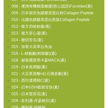
008 - 澳洲有機褐藻糖膠(慈心認證)Fucoidan(素)
009 - 日本新田魚鱗膠原蛋白粉Collagen Peptide
010 - 法國魚鱗膠原蛋白胜肽Collagen Peptide
012 - 複方四稜粉藤(素)
013 - 複方穿心蓮(素)
014 - 糖切苦瓜(素)
015 - 加拿大高單位魚油
016 - L-精氨酸(精胺酸)(素)
018 - 祕魯國寶瑪卡蔘MACA(素)
019 - 日本燕窩酸(素)
021 - 大豆異黃酮+紅石榴多酚(素)
023 - 西印度櫻桃C(素)
024 - 日本GSH穀胱甘肽(素)
025 - 日本雙茶花(素)
026 - 富利通-丹蔘納豆(素)
029 - 蟹殼素-殼糖胺