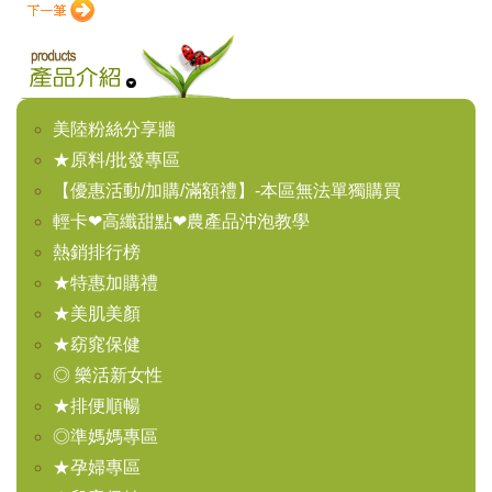
美陸粉絲分享牆
★原料/批發專區
【優惠活動/加購/滿額禮】-本區無法單獨購買
輕卡❤高纖甜點❤農產品沖泡教學
熱銷排行榜
★特惠加購禮
★美肌美顏
★窈窕保健
◎ 樂活新女性
★排便順暢
◎準媽媽專區
★孕婦專區