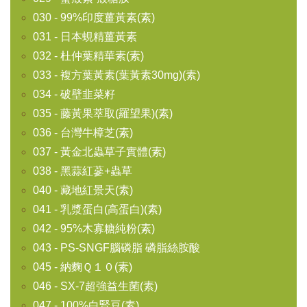
030 - 99%印度薑黃素(素)
031 - 日本蜆精薑黃素
032 - 杜仲葉精華素(素)
033 - 複方葉黃素(葉黃素30mg)(素)
034 - 破壁韭菜籽
035 - 藤黃果萃取(羅望果)(素)
036 - 台灣牛樟芝(素)
037 - 黃金北蟲草子實體(素)
038 - 黑蒜紅蔘+蟲草
040 - 藏地紅景天(素)
041 - 乳漿蛋白(高蛋白)(素)
042 - 95%木寡糖純粉(素)
043 - PS-SNGF腦磷脂 磷脂絲胺酸
045 - 納麴Ｑ１０(素)
046 - SX-7超強益生菌(素)
047 - 100%白腎豆(素)