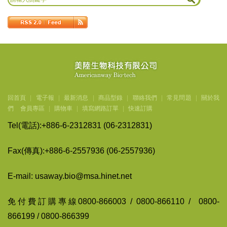
回首頁
|
電子報
|
最新消息
|
商品型錄
|
聯絡我們
|
常見問題
|
關於我
們
會員專區
|
購物車
|
填寫網路訂單
|
快速訂購
Tel(
電話
):+886-6-2312831 (06-2312831)
Fax(
傳
真
):+886-6-2557936 (06-2557936)
E-mail: usaway.bio@msa.hinet.net
免付費訂購專線
0800-866003 / 0800-866110 / 0800-
866199 / 0800-866399