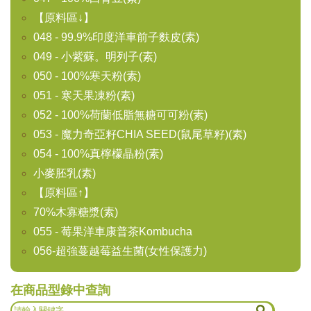
【原料區↓】
048 - 99.9%印度洋車前子麩皮(素)
049 - 小紫蘇。明列子(素)
050 - 100%寒天粉(素)
051 - 寒天果凍粉(素)
052 - 100%荷蘭低脂無糖可可粉(素)
053 - 魔力奇亞籽CHIA SEED(鼠尾草籽)(素)
054 - 100%真檸檬晶粉(素)
小麥胚乳(素)
【原料區↑】
70%木寡糖漿(素)
055 - 莓果洋車康普茶Kombucha
056-超強蔓越莓益生菌(女性保護力)
在商品型錄中查詢