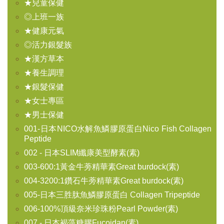
★兒童保健
◎上班一族
★健康元氣
◎活力銀髮族
★漢方草本
★養生調理
★銀髮保健
★女士專區
★男士保健
001-日本NICO水解魚鱗膠原蛋白Nico Fish Collagen
Peptide
002 - 日本SLIM纖康美型酵素(素)
003-600:1黃金牛蒡精華素Great burdock(素)
004-3200:1鑽石牛蒡精華素Great burdock(素)
005-日本三胜肽魚鱗膠原蛋白 Collagen Tripeptide
006-100%頂級奈米珍珠粉Pearl Powder(素)
007 - 日本褐藻糖膠Fucoidan(素)