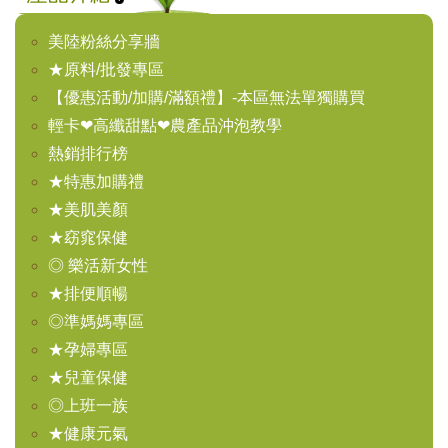
美陸粉絲分享牆
★原料/批發專區
【優惠活動/加購/滿額禮】-本區無法單獨購買
輕卡❤高纖甜點❤農產品沖泡教學
熱銷排行榜
★特惠加購禮
★美肌美顏
★窈窕保健
◎ 樂活新女性
★排便順暢
◎準媽媽專區
★孕婦專區
★兒童保健
◎上班一族
★健康元氣