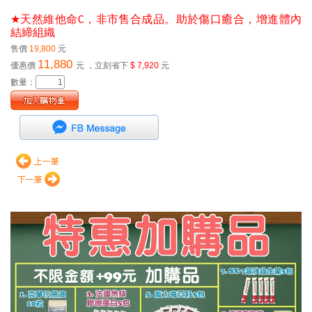
★
天然維他命C，非市售合成品。助於傷口癒合，增進體內
結締組織
售價
19,800
元
11,880
優惠價
元
，立刻省下
$ 7,920
元
數量：