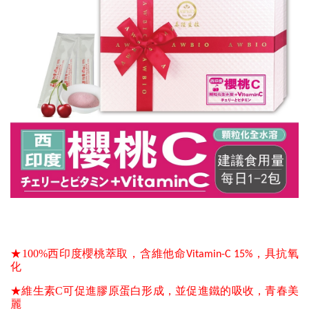
★100%西印度櫻桃萃取，
含維他命Vitamin-C 15%，具抗氧
化
★維生素C可
促進膠原蛋白形成，並促進鐵的吸收，青春美
麗