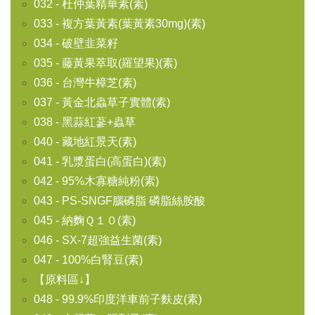
032 - 杜仲葉精華素(素)
033 - 複方葉黃素(葉黃素30mg)(素)
034 - 破壁韭菜籽
035 - 藤黃果萃取(羅望果)(素)
036 - 台灣牛樟芝(素)
037 - 黃金北蟲草子實體(素)
038 - 黑蒜紅蔘+蟲草
040 - 藏地紅景天(素)
041 - 乳漿蛋白(高蛋白)(素)
042 - 95%木寡糖純粉(素)
043 - PS-SNGF腦磷脂 磷脂絲胺酸
045 - 納麴Ｑ１０(素)
046 - SX-7超強益生菌(素)
047 - 100%白腎豆(素)
【原料區↓】
048 - 99.9%印度洋車前子麩皮(素)