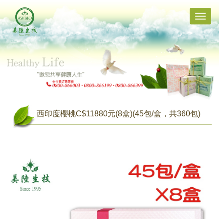
Toggle
naviga
西印度櫻桃C$11880元(8盒)(45包/盒，共360包)