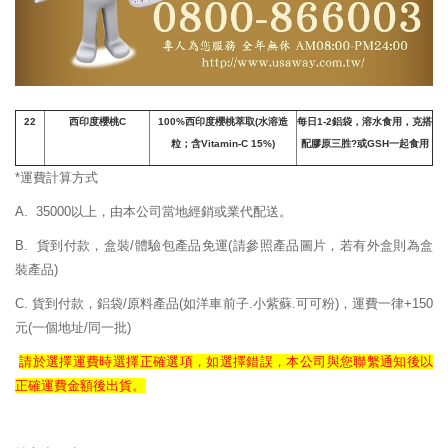
22
西印度櫻桃
C
100%
西印度櫻桃萃取(水溶造
每日1-2鋁袋，溶水食用，克搭
粒；含Vitamin-C 15%)
配膠原三胜?或GSH一起食用
*運費計算方式
A. 35000以上，由本公司當地經銷或業代配送。
B. 貨到付款，盒裝/體驗包產品免運
(請參照產品圖片，若有外盒則為盒
裝產品)
C. 貨到付款，鋁袋/原料產品(如洋車前子.小紫蘇.可可粉)，運費一律+150
元(一個地址/同一批)
請於選擇運費時選擇正確
選項，如選擇錯誤，
本公司與您聯繫通知後以
正確
運費
金額後出貨。