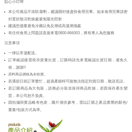
貼心小叮嚀
本公司展品不添防腐劑，建議開封後盡快食用完畢。如未食用完畢請密
封置於陰涼乾燥處避免陽光照射
建議您儘量避免冷藏以免反潮或高溫潮濕處
有任何食用上問題請直接來電0800-866003，將有專人為您服務
注意事項
一律以常溫配送。
訂單確認後需視存貨量出貨，訂購時請先來電確認出貨日期，避免久
候，謝謝!!
原料商品價格為未稅價。
若遇節日前訂單繁忙，超過產能時可能無法指定到貨日期，敬請見諒。
若訂購商品為大包裝，請務必分裝並保持商品乾燥，若因保存產生變
質，本公司恕不負責。
因拍攝與實品略有色差，圖片僅供參考，需以訂購之產品實際的顏色/
重量/包裝方式為準。