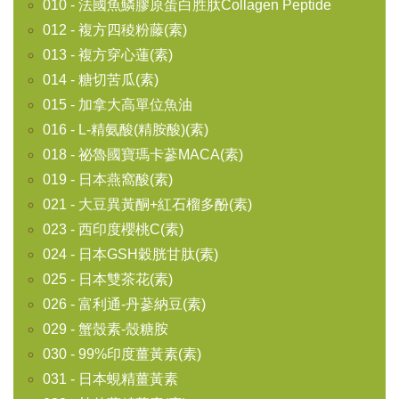
010 - 法國魚鱗膠原蛋白胜肽Collagen Peptide
012 - 複方四稜粉藤(素)
013 - 複方穿心蓮(素)
014 - 糖切苦瓜(素)
015 - 加拿大高單位魚油
016 - L-精氨酸(精胺酸)(素)
018 - 祕魯國寶瑪卡蔘MACA(素)
019 - 日本燕窩酸(素)
021 - 大豆異黃酮+紅石榴多酚(素)
023 - 西印度櫻桃C(素)
024 - 日本GSH穀胱甘肽(素)
025 - 日本雙茶花(素)
026 - 富利通-丹蔘納豆(素)
029 - 蟹殼素-殼糖胺
030 - 99%印度薑黃素(素)
031 - 日本蜆精薑黃素