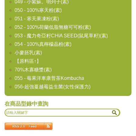
049 - 小紫蘇。明列子(素)
050 - 100%寒天粉(素)
051 - 寒天果凍粉(素)
052 - 100%荷蘭低脂無糖可可粉(素)
053 - 魔力奇亞籽CHIA SEED(鼠尾草籽)(素)
054 - 100%真檸檬晶粉(素)
小麥胚乳(素)
【原料區↑】
70%木寡糖漿(素)
055 - 莓果洋車康普茶Kombucha
056-超強蔓越莓益生菌(女性保護力)
在商品型錄中查詢